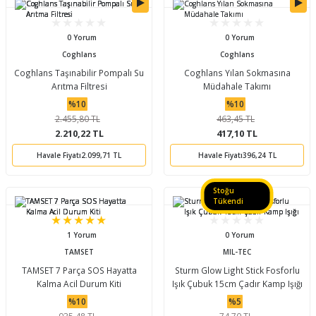
0 Yorum
0 Yorum
Coghlans
Coghlans
Coghlans Taşınabilir Pompalı Su
Coghlans Yılan Sokmasına
Arıtma Filtresi
Müdahale Takımı
%10
%10
2.455,80 TL
463,45 TL
2.210,22 TL
417,10 TL
Havale Fiyatı
2.099,71 TL
Havale Fiyatı
396,24 TL
Stoğu
Tükendi
1 Yorum
0 Yorum
TAMSET
MIL-TEC
TAMSET 7 Parça SOS Hayatta
Sturm Glow Light Stick Fosforlu
Kalma Acil Durum Kiti
Işık Çubuk 15cm Çadır Kamp Işığı
%10
%5
935,48 TL
74,70 TL