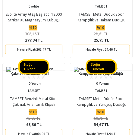
Evolite
TAMSET
Evolite Army Ateş Başlatıcı 12000
TAMSET Metal Düdük Spor
Striker XL Magnezyum Çubuğu
Kampçılık ve Hakem Düdüğü
%10
%10
308,16 TL
28,61 TL
277,34 TL
25,75 TL
Havale Fiyatı
263,47 TL
Havale Fiyatı
24,46 TL
Stoğu
Stoğu
Tükendi
Tükendi
0 Yorum
0 Yorum
TAMSET
TAMSET
TAMSET Benzinli Metal Kibrit
TAMSET Metal Düdük Spor
Çakmak Anahtarlık Klipsli
Kampçılık ve Yürüyüş Düdüğü
%10
%10
75,95 TL
60,75 TL
68,36 TL
54,67 TL
Havale Fiyatı
64,94 TL
Havale Fiyatı
51,94 TL