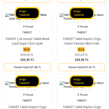
Stoğu
Stoğu
Tükendi
Tükendi
0 Yorum
0 Yorum
TAMSET
TAMSET
TAMSET Çok Amaçlı Taktik Metal
TAMSET Taktik Naylon Örgü
Çatal Kaşık 10cm Siyah
Askeri Palaska 98cm Haki
%10
%10
259,28 TL
259,24 TL
233,35 TL
233,30 TL
Havale Fiyatı
221,68 TL
Havale Fiyatı
221,64 TL
Stoğu
Stoğu
Tükendi
Tükendi
0 Yorum
0 Yorum
TAMSET
TAMSET
TAMSET Taktik Naylon Örgü
TAMSET Taktik Naylon Örgü