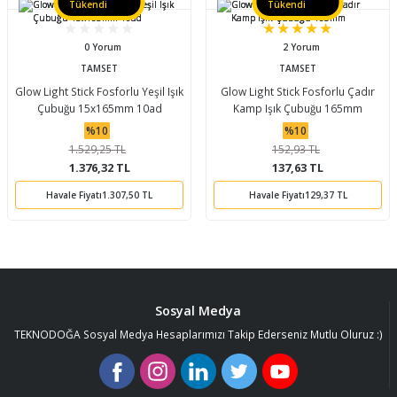
Tükendi
Tükendi
0 Yorum
2 Yorum
TAMSET
TAMSET
Glow Light Stick Fosforlu Yeşil Işık
Glow Light Stick Fosforlu Çadır
Çubuğu 15x165mm 10ad
Kamp Işık Çubuğu 165mm
%10
%10
1.529,25 TL
152,93 TL
1.376,32 TL
137,63 TL
Havale Fiyatı
1.307,50 TL
Havale Fiyatı
129,37 TL
Sosyal Medya
TEKNODOĞA Sosyal Medya Hesaplarımızı Takip Ederseniz Mutlu Oluruz :)