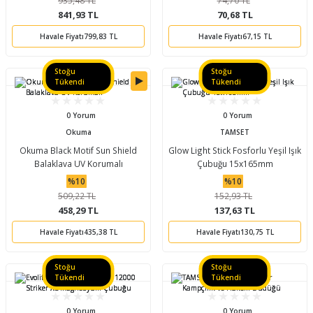
841,93 TL
70,68 TL
Havale Fiyatı
799,83 TL
Havale Fiyatı
67,15 TL
Stoğu
Stoğu
Tükendi
Tükendi
0 Yorum
0 Yorum
Okuma
TAMSET
Okuma Black Motif Sun Shield
Glow Light Stick Fosforlu Yeşil Işık
Balaklava UV Korumalı
Çubuğu 15x165mm
%10
%10
509,22 TL
152,93 TL
458,29 TL
137,63 TL
Havale Fiyatı
435,38 TL
Havale Fiyatı
130,75 TL
Stoğu
Stoğu
Tükendi
Tükendi
0 Yorum
0 Yorum