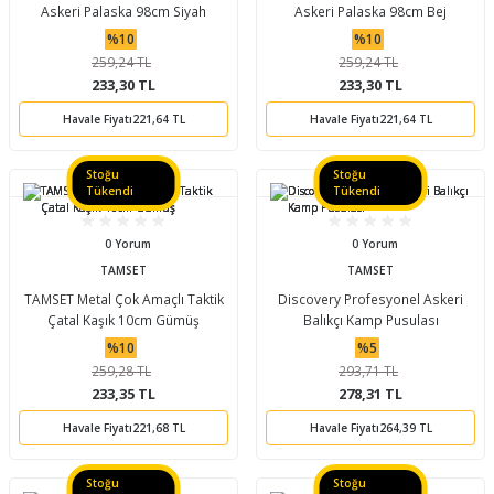
Askeri Palaska 98cm Siyah
Askeri Palaska 98cm Bej
%10
%10
259,24 TL
259,24 TL
233,30 TL
233,30 TL
Havale Fiyatı
221,64 TL
Havale Fiyatı
221,64 TL
Stoğu
Stoğu
Tükendi
Tükendi
0 Yorum
0 Yorum
TAMSET
TAMSET
TAMSET Metal Çok Amaçlı Taktik
Discovery Profesyonel Askeri
Çatal Kaşık 10cm Gümüş
Balıkçı Kamp Pusulası
%10
%5
259,28 TL
293,71 TL
233,35 TL
278,31 TL
Havale Fiyatı
221,68 TL
Havale Fiyatı
264,39 TL
Stoğu
Stoğu