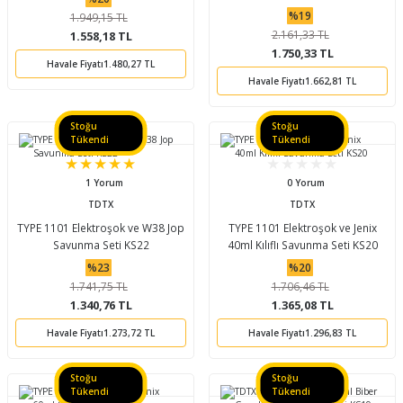
%19
1.949,15 TL
2.161,33 TL
1.558,18 TL
1.750,33 TL
Havale Fiyatı
1.480,27 TL
Havale Fiyatı
1.662,81 TL
Stoğu
Stoğu
Tükendi
Tükendi
1 Yorum
0 Yorum
TDTX
TDTX
TYPE 1101 Elektroşok ve W38 Jop
TYPE 1101 Elektroşok ve Jenix
Savunma Seti KS22
40ml Kılıflı Savunma Seti KS20
%23
%20
1.741,75 TL
1.706,46 TL
1.340,76 TL
1.365,08 TL
Havale Fiyatı
1.273,72 TL
Havale Fiyatı
1.296,83 TL
Stoğu
Stoğu
Tükendi
Tükendi