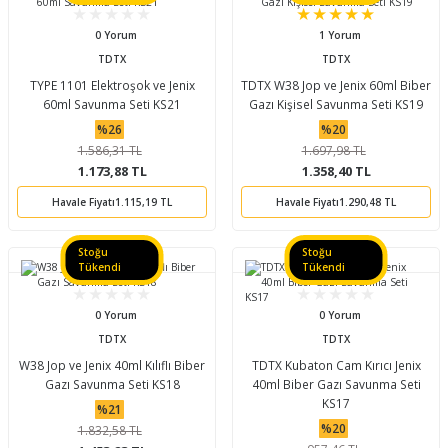
0 Yorum
1 Yorum
TDTX
TDTX
TYPE 1101 Elektroşok ve Jenix
TDTX W38 Jop ve Jenix 60ml Biber
60ml Savunma Seti KS21
Gazı Kişisel Savunma Seti KS19
%26
%20
1.586,31 TL
1.697,98 TL
1.173,88 TL
1.358,40 TL
Havale Fiyatı
1.115,19 TL
Havale Fiyatı
1.290,48 TL
Stoğu
Stoğu
Tükendi
Tükendi
0 Yorum
0 Yorum
TDTX
TDTX
W38 Jop ve Jenix 40ml Kılıflı Biber
TDTX Kubaton Cam Kırıcı Jenix
Gazı Savunma Seti KS18
40ml Biber Gazı Savunma Seti
KS17
%21
%20
1.832,58 TL