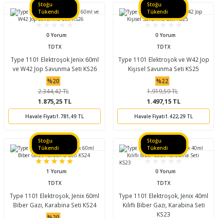
Stoğu
Stoğu
Tükendi
Tükendi
0 Yorum
0 Yorum
TDTX
TDTX
Type 1101 Elektroşok Jenix 60ml
Type 1101 Elektroşok ve W42 Jop
ve W42 Jop Savunma Seti KS26
Kişisel Savunma Seti KS25
%20
%22
2.344,42 TL
1.919,59 TL
1.875,25 TL
1.497,15 TL
Havale Fiyatı
1.781,49 TL
Havale Fiyatı
1.422,29 TL
Stoğu
Stoğu
Tükendi
Tükendi
1 Yorum
0 Yorum
TDTX
TDTX
Type 1101 Elektroşok, Jenix 60ml
Type 1101 Elektroşok, Jenix 40ml
Biber Gazı, Karabina Seti KS24
Kılıflı Biber Gazı, Karabina Seti
KS23
%20