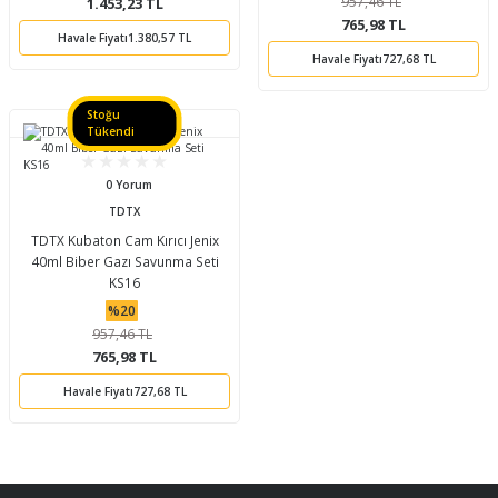
957,46 TL
1.453,23 TL
765,98 TL
Havale Fiyatı
1.380,57 TL
Havale Fiyatı
727,68 TL
Stoğu
Tükendi
0 Yorum
TDTX
TDTX Kubaton Cam Kırıcı Jenix
40ml Biber Gazı Savunma Seti
KS16
%20
957,46 TL
765,98 TL
Havale Fiyatı
727,68 TL