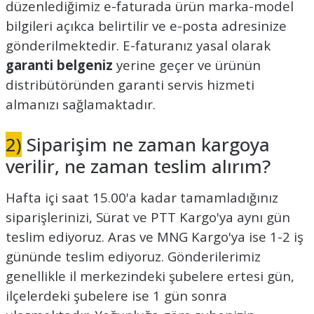
düzenlediğimiz e-faturada ürün marka-model
ları
tand
ürek Testere
Baitcasting Olta Makinesi
Çıkrık Tekne Kamışı
Balıkçı Çantası
bilgileri açıkca belirtilir ve e-posta adresinize
gönderilmektedir. E-faturanız yasal olarak
en
iti
Makine Yağı
Göl Kamışı
Balık Malzemeleri Çantası
garanti belgeniz
yerine geçer ve ürünün
distribütöründen garanti servis hizmeti
okası
ası
Kepçe Livar Pinter
almanızı sağlamaktadır.
ari
eri
Mücadele Kemeri
2)
Siparişim ne zaman kargoya
 / Yedek Parça
Balık Kovası
verilir, ne zaman teslim alırım?
Hafta içi saat 15.00'a kadar tamamladığınız
siparişlerinizi, Sürat ve PTT Kargo'ya aynı gün
teslim ediyoruz. Aras ve MNG Kargo'ya ise 1-2 iş
gününde teslim ediyoruz. Gönderilerimiz
genellikle il merkezindeki şubelere ertesi gün,
ilçelerdeki şubelere ise 1 gün sonra