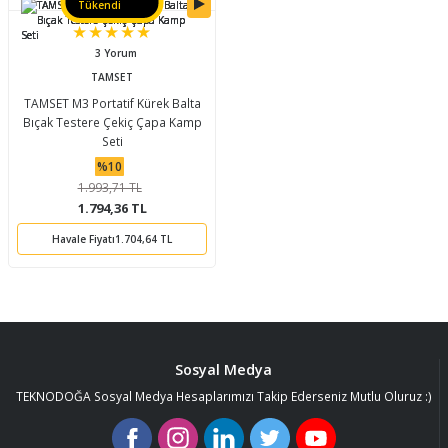
Tükendi
3 Yorum
TAMSET
TAMSET M3 Portatif Kürek Balta
Bıçak Testere Çekiç Çapa Kamp
Seti
%10
1.993,71 TL
1.794,36 TL
Havale Fiyatı
1.704,64 TL
Sosyal Medya
TEKNODOĞA Sosyal Medya Hesaplarımızı Takip Ederseniz Mutlu Oluruz :)