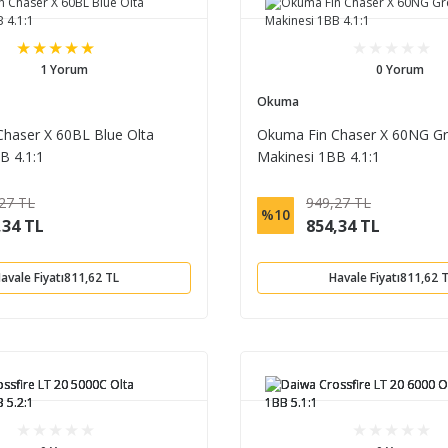
1 Yorum
0 Yorum
Okuma
haser X 60BL Blue Olta
Okuma Fin Chaser X 60NG Gr
B 4.1:1
Makinesi 1BB 4.1:1
27 TL
949,27 TL
%10
,34 TL
854,34 TL
avale Fiyatı
811,62 TL
Havale Fiyatı
811,62 