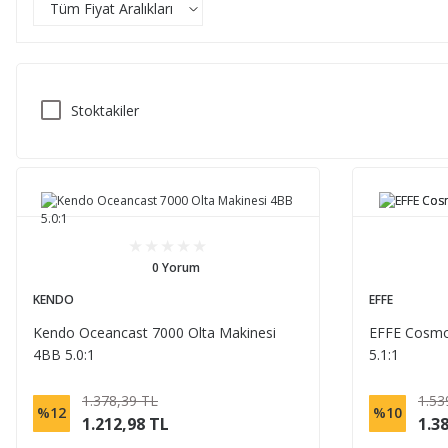
Tüm Fiyat Aralıkları
Stoktakiler
0 Yorum
KENDO
EFFE
Kendo Oceancast 7000 Olta Makinesi
EFFE Cosmo
4BB 5.0:1
5.1:1
1.378,39 TL
1.53
%12
%10
1.212,98 TL
1.3