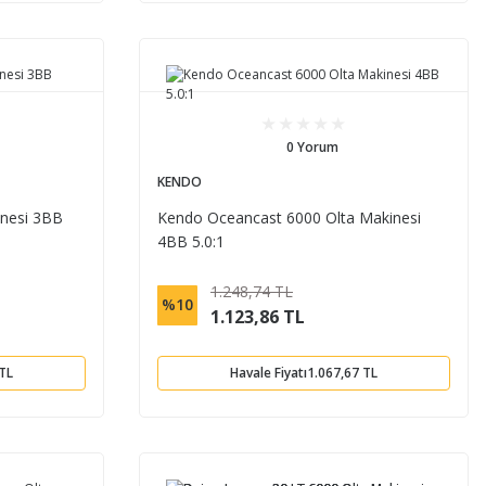
0 Yorum
KENDO
inesi 3BB
Kendo Oceancast 6000 Olta Makinesi
4BB 5.0:1
1.248,74 TL
%10
1.123,86 TL
 TL
Havale Fiyatı
1.067,67 TL