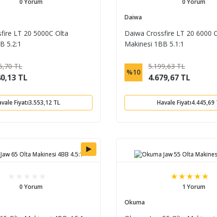
0 Yorum
0 Yorum
Daiwa
fire LT 20 5000C Olta
Daiwa Crossfire LT 20 6000 O
B 5.2:1
Makinesi 1BB 5.1:1
5,70 TL
5.199,63 TL
%10
40,13 TL
4.679,67 TL
vale Fiyatı
3.553,12 TL
Havale Fiyatı
4.445,69
0 Yorum
1 Yorum
Okuma