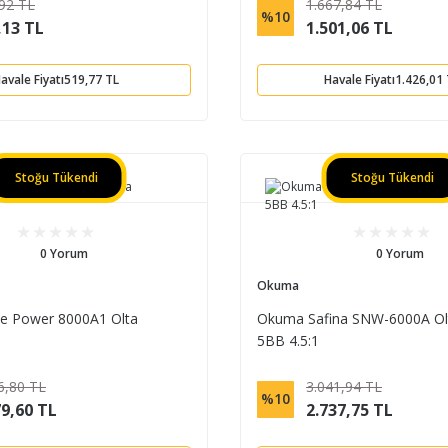
92 TL
1.667,84 TL
%10
,13 TL
1.501,06 TL
avale Fiyatı
519,77 TL
Havale Fiyatı
1.426,01
Stoğu Tükendi
Stoğu Tükendi
0 Yorum
0 Yorum
Okuma
 Power 8000A1 Olta
Okuma Safina SNW-6000A Ol
5BB 4.5:1
6,80 TL
3.041,94 TL
%10
79,60 TL
2.737,75 TL