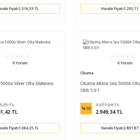
vale Fiyatı
1.316,53 TL
Havale Fiyatı
1.293,11
0 Yorum
0 Yorum
Okuma
5000a Silver Olta Makinesi
Okuma Altera Sea 5000A Olta
5BB 5.0:1
8,25 TL
3.277,04 TL
%10
41,42 TL
2.949,34 TL
vale Fiyatı
1.084,35 TL
Havale Fiyatı
2.801,87