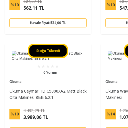
624,57 TL
607,
%10
%10
562,11 TL
547
Havale Fiyatı
534,00 TL
H
Stoğu Tükendi
0 Yorum
Okuma
Okuma
Okuma Ceymar HD C5000XA2 Matt Black
Okuma Wave
Olta Makinesi 8BB 6.2:1
Makinesi
4.432,29 TL
1.25
%10
%14
3.989,06 TL
1.0