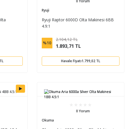
0 Yorum
Ryuji
lta
Ryuji Raptor 6000D Olta Makinesi 6BB
4.9:1
2.104,12 TL
%10
1.893,71 TL
 TL
Havale Fiyatı
1.799,02 TL
0 Yorum
Okuma