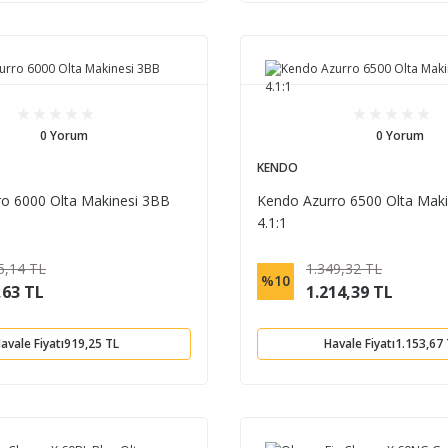
0 Yorum
0 Yorum
KENDO
o 6000 Olta Makinesi 3BB
Kendo Azurro 6500 Olta Mak
4.1:1
5,14 TL
1.349,32 TL
%10
,63 TL
1.214,39 TL
avale Fiyatı
919,25 TL
Havale Fiyatı
1.153,67