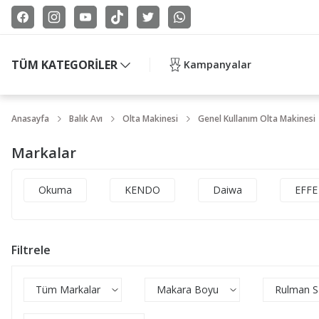
TÜM KATEGORİLER
Kampanyalar
Anasayfa
Balık Avı
Olta Makinesi
Genel Kullanım Olta Makinesi
Markalar
Okuma
KENDO
Daiwa
EFFE
Filtrele
Tüm Markalar
Makara Boyu
Rulman Sa