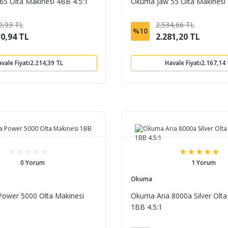
5 Olta Makinesi 4BB 4.5:1
Okuma Jaw 55 Olta Makinesi 
9,93 TL
2.534,66 TL
%10
30,94 TL
2.281,20 TL
vale Fiyatı
2.214,39 TL
Havale Fiyatı
2.167,14
0 Yorum
1 Yorum
Okuma
ower 5000 Olta Makinesi
Okuma Aria 8000a Silver Olta
1BB 4.5:1