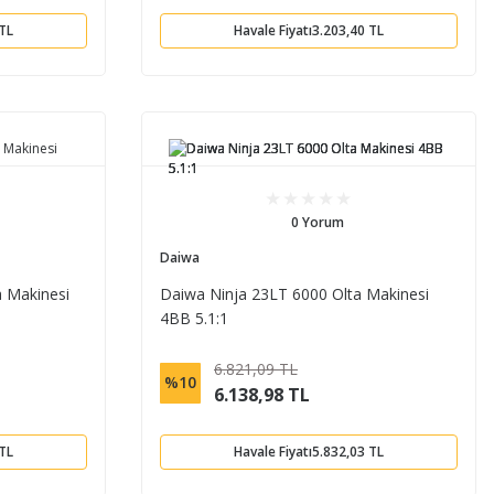
 TL
Havale Fiyatı
3.203,40 TL
0 Yorum
Daiwa
 Makinesi
Daiwa Ninja 23LT 6000 Olta Makinesi
4BB 5.1:1
6.821,09 TL
%10
6.138,98 TL
 TL
Havale Fiyatı
5.832,03 TL