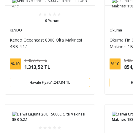
0 Yorum
KENDO
Okuma
Kendo Oceancast 8000 Olta Makinesi
Okuma Fin C
4BB 4.1:1
Makinesi 1B
1.459,46 TL
949,
%10
%10
1.313,52 TL
854
Havale Fiyatı
1.247,84 TL
H