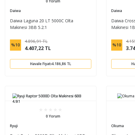
0 Yorum
Daiwa
Daiwa
Daiwa Laguna 20 LT 5000C Olta
Daiwa Cross
Makinesi 3BB 5.2:1
Makinesi 1B
4.896,91 TL
4.15
%10
%10
4.407,22 TL
3.7
Havale Fiyatı
4.186,86 TL
Ha
0 Yorum
Ryuji
Okuma