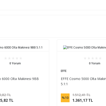
0 Yorum
0 Yorum
EFFE
 6000 Olta Makinesi 9BB
EFFE Cosmo 5000 Olta Maki
5.1:1
9,82 TL
1.512,41 TL
%10
85,82 TL
1.361,17 TL