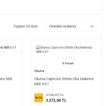
Toplam 53 ürün
0 Yorum
Okuma
nesi 9BB
Okuma Capricorn 5000A Olta Makinesi
6BB 5:0.1
3.746,67 TL
%10
3.372,00 TL