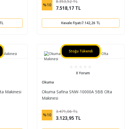
8.353,52 TL
%10
7.518,17 TL
 TL
Havale Fiyatı
7.142,26 TL
Stoğu Tükendi
0 Yorum
Okuma
ta Makinesi
Okuma Safina SNW-10000A 5BB Olta
Makinesi
3.471,06 TL
%10
3.123,95 TL