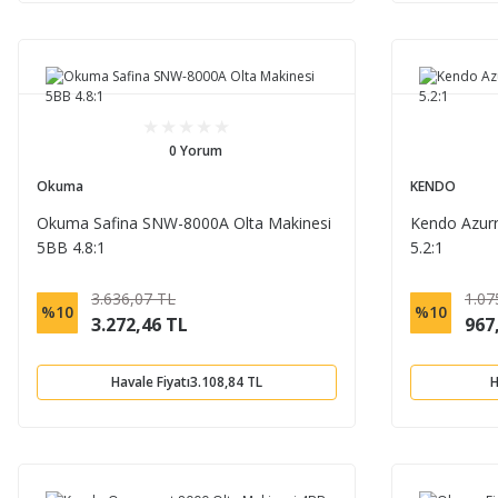
0 Yorum
Okuma
KENDO
Okuma Safina SNW-8000A Olta Makinesi
Kendo Azurr
5BB 4.8:1
5.2:1
3.636,07 TL
1.07
%10
%10
3.272,46 TL
967
Havale Fiyatı
3.108,84 TL
H