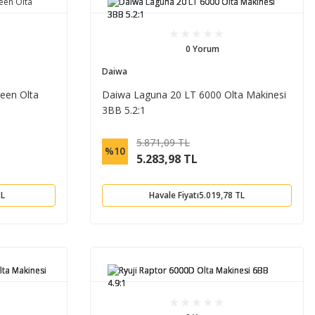
0 Yorum
Daiwa
een Olta
Daiwa Laguna 20 LT 6000 Olta Makinesi
3BB 5.2:1
5.871,09 TL
%10
5.283,98 TL
TL
Havale Fiyatı
5.019,78 TL