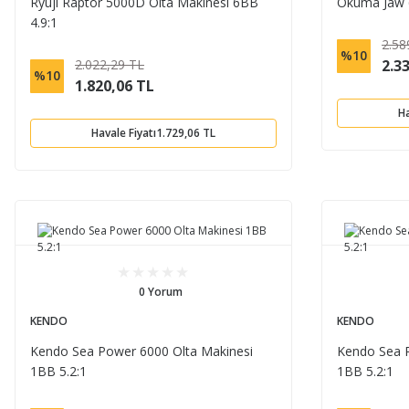
Ryuji Raptor 5000D Olta Makinesi 6BB
Okuma Jaw 6
4.9:1
2.58
%10
2.022,29 TL
2.3
%10
1.820,06 TL
Ha
Havale Fiyatı
1.729,06 TL
0 Yorum
KENDO
KENDO
Kendo Sea Power 6000 Olta Makinesi
Kendo Sea P
1BB 5.2:1
1BB 5.2:1