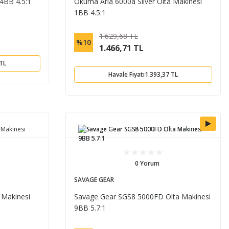
4BB 4.5:1
Okuma Aria 6000a Silver Olta Makinesi
1BB 4.5:1
1.629,68 TL
%10
1.466,71 TL
 TL
Havale Fiyatı
1.393,37 TL
0 Yorum
SAVAGE GEAR
 Makinesi
Savage Gear SGS8 5000FD Olta Makinesi
9BB 5.7:1