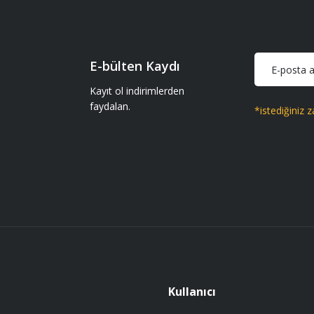
Soru Sor
E-bülten Kaydı
iparişler geliyor gönül rahatlığıyla
Kayıt ol indirimlerden
faydalan.
*istediğiniz z
Gönder
 getir.
Kullanıcı