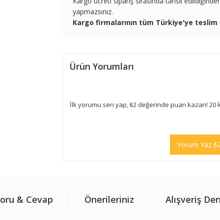
Kargo ücreti sipariş sırasında tahsil edildiğind
yapmazsınız.
Kargo firmalarının tüm Türkiye'ye teslim 
Ürün Yorumları
İlk yorumu sen yap, ₺2 değerinde puan kazan! 20 
Yorum Yaz ₺
oru & Cevap
Önerileriniz
Alışveriş De