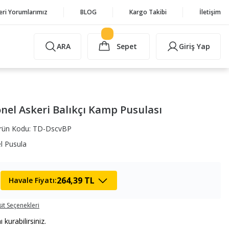
eri Yorumlarımız
BLOG
Kargo Takibi
İletişim
ARA
Sepet
Giriş Yap
nel Askeri Balıkçı Kamp Pusulası
rün Kodu: TD-DscvBP
l Pusula
264,39 TL
Havale Fiyatı:
it Seçenekleri
urabilirsiniz.