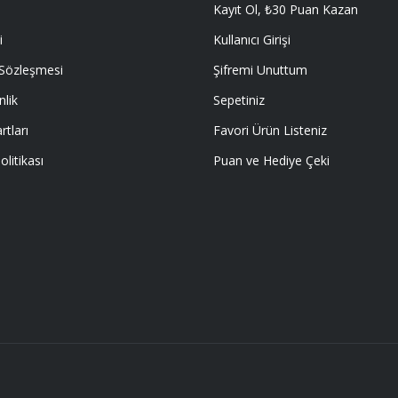
Kayıt Ol, ₺30 Puan Kazan
i
Kullanıcı Girişi
 Sözleşmesi
Şifremi Unuttum
nlik
Sepetiniz
rtları
Favori Ürün Listeniz
olitikası
Puan ve Hediye Çeki
E ÖYLE BİR KAR KOYUP SATIYORLARKİ
I EMEĞİ GECEN HERKESE TEŞEKKÜR