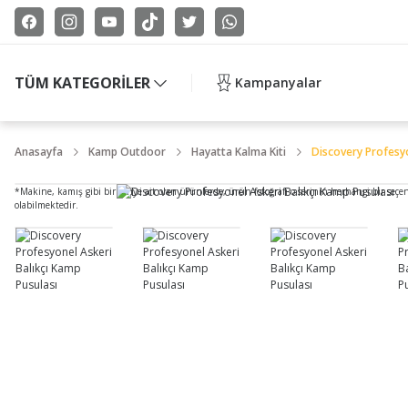
TÜM KATEGORİLER
Kampanyalar
Anasayfa
Kamp Outdoor
Hayatta Kalma Kiti
Discovery Profesyo
*Makine, kamış gibi bir seriye ait olan ürünlerde, ürün fotoğrafı o serinin herhangi bir seçe
olabilmektedir.