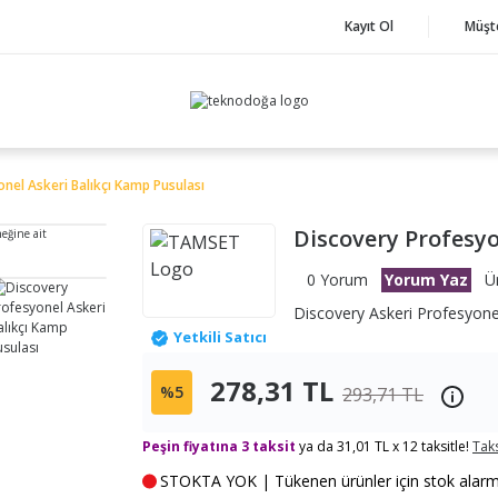
Kayıt Ol
Müşt
nel Askeri Balıkçı Kamp Pusulası
Discovery Profesyo
neğine ait
0 Yorum
Yorum Yaz
Ü
Discovery Askeri Profesyone
Yetkili Satıcı
278,31 TL
%5
293,71 TL
Peşin fiyatına 3 taksit
ya da 31,01 TL x 12 taksitle!
Taks
STOKTA YOK | Tükenen ürünler için stok alarmı k