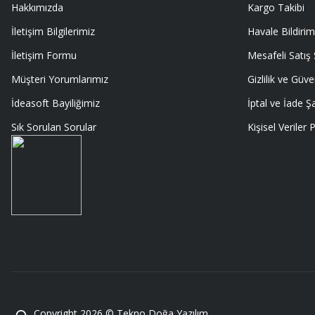
Hakkımızda
Kargo Takibi
Memnumum
İletişim Bilgilerimiz
Havale Bildirim
K... N... | 09/07/2026
İletişim Formu
Mesafeli Satış
Gayet profesyonel bir ekip
Müşteri Yorumlarımız
Gizlilik ve Güve
Furkan Kaşıkyapan | 25/05/2026
İdeasoft Bayiliğimiz
İptal ve İade Şa
Sık Sorulan Sorular
Kişisel Veriler P
GAYET GÜZEL VE ÖZENLİ PAKETLENMİŞTİ
Sedat Vural | 23/05/2026
ALIŞ VERİŞİ HEP BİLİNEN SİTELERDEN YAPTIM MALUM SİTELERDE ÜSTÜN
SORMAYIN ŞANSIMA GÜVENİLİR DÜRÜST SATIŞ YAPAN BU MAGAZA ÇIKT
EDERİM
MURAT SANDALCI | 03/05/2026
Deneyimini Paylaş
Copyright 2026 © Tekno Doğa Yazılım