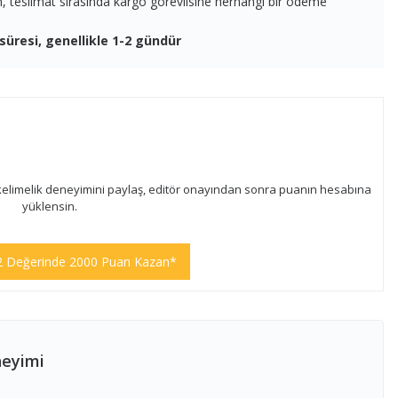
en, teslimat sırasında kargo görevlisine herhangi bir ödeme
süresi, genellikle 1-2 gündür
kelimelik deneyimini paylaş, editör onayından sonra puanın hesabına
yüklensin.
2 Değerinde 2000 Puan Kazan*
neyimi