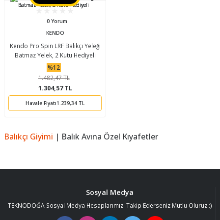
ları
tand
ürek Testere
Baitcasting Olta Makinesi
Çıkrık Tekne Kamışı
Balıkçı Çantası
0 Yorum
KENDO
en
iti
Makine Yağı
Göl Kamışı
Balık Malzemeleri Çantası
Kendo Pro Spin LRF Balıkçı Yeleği
Batmaz Yelek, 2 Kutu Hediyeli
okası
ası
Kepçe Livar Pinter
%12
1.482,47 TL
ari
eri
Mücadele Kemeri
1.304,57 TL
Havale Fiyatı
1.239,34 TL
 / Yedek Parça
Balık Kovası
Balıkçı Giyimi
| Balık Avına Özel Kıyafetler
Sosyal Medya
TEKNODOĞA Sosyal Medya Hesaplarımızı Takip Ederseniz Mutlu Oluruz :)