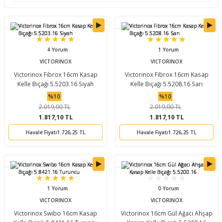
ları
tand
ürek Testere
Baitcasting Olta Makinesi
Çıkrık Tekne Kamışı
Balıkçı Çantası
en
iti
Makine Yağı
Göl Kamışı
Balık Malzemeleri Çantası
4 Yorum
1 Yorum
okası
ası
Kepçe Livar Pinter
VICTORINOX
VICTORINOX
Victorinox Fibrox 16cm Kasap
Victorinox Fibrox 16cm Kasap
Kelle Bıçağı 5.5203.16 Siyah
Kelle Bıçağı 5.5208.16 Sarı
ari
eri
Mücadele Kemeri
%10
%10
2.019,00 TL
2.019,00 TL
 / Yedek Parça
Balık Kovası
1.817,10 TL
1.817,10 TL
Havale Fiyatı
1.726,25 TL
Havale Fiyatı
1.726,25 TL
1 Yorum
0 Yorum
VICTORINOX
VICTORINOX
Victorinox Swibo 16cm Kasap
Victorinox 16cm Gül Ağacı Ahşap