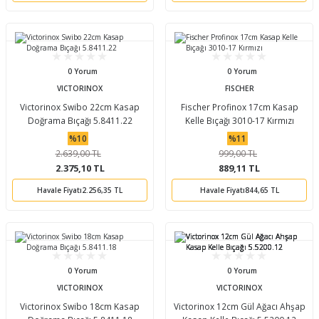
0 Yorum
0 Yorum
VICTORINOX
FISCHER
Victorinox Swibo 22cm Kasap
Fischer Profinox 17cm Kasap
Doğrama Bıçağı 5.8411.22
Kelle Bıçağı 3010-17 Kırmızı
%10
%11
2.639,00 TL
999,00 TL
2.375,10 TL
889,11 TL
Havale Fiyatı
2.256,35 TL
Havale Fiyatı
844,65 TL
0 Yorum
0 Yorum
VICTORINOX
VICTORINOX
Victorinox Swibo 18cm Kasap
Victorinox 12cm Gül Ağacı Ahşap