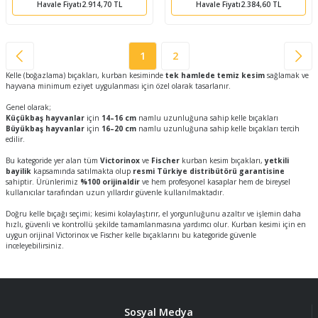
Havale Fiyatı
2.914,70 TL
Havale Fiyatı
2.384,60 TL
1
2
Kelle (boğazlama) bıçakları, kurban kesiminde
tek hamlede temiz kesim
sağlamak ve
hayvana minimum eziyet uygulanması için özel olarak tasarlanır.
Genel olarak;
Küçükbaş hayvanlar
için
14–16 cm
namlu uzunluğuna sahip kelle bıçakları
Büyükbaş hayvanlar
için
16–20 cm
namlu uzunluğuna sahip kelle bıçakları tercih
edilir.
Bu kategoride yer alan tüm
Victorinox
ve
Fischer
kurban kesim bıçakları,
yetkili
bayilik
kapsamında satılmakta olup
resmi Türkiye distribütörü garantisine
sahiptir. Ürünlerimiz
%100 orijinaldir
ve hem profesyonel kasaplar hem de bireysel
kullanıcılar tarafından uzun yıllardır güvenle kullanılmaktadır.
Doğru kelle bıçağı seçimi; kesimi kolaylaştırır, el yorgunluğunu azaltır ve işlemin daha
hızlı, güvenli ve kontrollü şekilde tamamlanmasına yardımcı olur. Kurban kesimi için en
uygun orijinal Victorinox ve Fischer kelle bıçaklarını bu kategoride güvenle
inceleyebilirsiniz.
Sosyal Medya