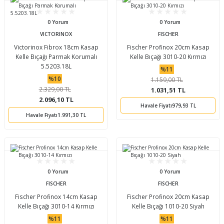
0 Yorum
0 Yorum
VICTORINOX
FISCHER
Victorinox Fibrox 18cm Kasap
Fischer Profinox 20cm Kasap
Kelle Bıçağı Parmak Korumalı
Kelle Bıçağı 3010-20 Kırmızı
5.5203.18L
%11
%10
1.159,00 TL
2.329,00 TL
1.031,51 TL
2.096,10 TL
Havale Fiyatı
979,93 TL
Havale Fiyatı
1.991,30 TL
0 Yorum
0 Yorum
FISCHER
FISCHER
Fischer Profinox 14cm Kasap
Fischer Profinox 20cm Kasap
Kelle Bıçağı 3010-14 Kırmızı
Kelle Bıçağı 1010-20 Siyah
%11
%11