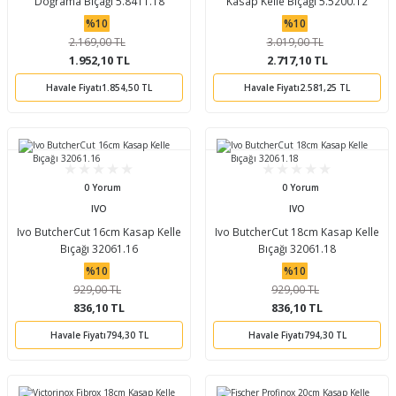
Doğrama Bıçağı 5.8411.18
Kasap Kelle Bıçağı 5.5200.12
%10
%10
2.169,00 TL
3.019,00 TL
1.952,10 TL
2.717,10 TL
Havale Fiyatı
1.854,50 TL
Havale Fiyatı
2.581,25 TL
0 Yorum
0 Yorum
IVO
IVO
Ivo ButcherCut 16cm Kasap Kelle
Ivo ButcherCut 18cm Kasap Kelle
Bıçağı 32061.16
Bıçağı 32061.18
%10
%10
929,00 TL
929,00 TL
836,10 TL
836,10 TL
Havale Fiyatı
794,30 TL
Havale Fiyatı
794,30 TL