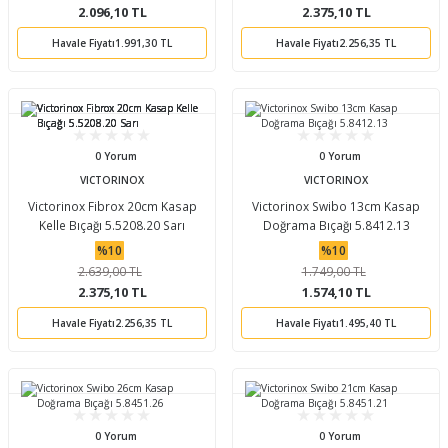
2.096,10 TL
2.375,10 TL
Havale Fiyatı
1.991,30 TL
Havale Fiyatı
2.256,35 TL
0 Yorum
0 Yorum
VICTORINOX
VICTORINOX
Victorinox Fibrox 20cm Kasap
Victorinox Swibo 13cm Kasap
Kelle Bıçağı 5.5208.20 Sarı
Doğrama Bıçağı 5.8412.13
%10
%10
2.639,00 TL
1.749,00 TL
2.375,10 TL
1.574,10 TL
Havale Fiyatı
2.256,35 TL
Havale Fiyatı
1.495,40 TL
0 Yorum
0 Yorum