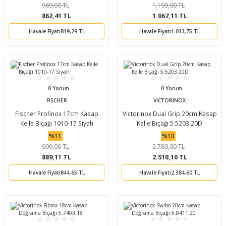
969,00 TL
1.199,00 TL
862,41 TL
1.067,11 TL
Havale Fiyatı
819,29 TL
Havale Fiyatı
1.013,75 TL
0 Yorum
0 Yorum
FISCHER
VICTORINOX
Fischer Profinox 17cm Kasap
Victorinox Dual Grip 20cm Kasap
Kelle Bıçağı 1010-17 Siyah
Kelle Bıçağı 5.5203.20D
%11
%10
999,00 TL
2.789,00 TL
889,11 TL
2.510,10 TL
Havale Fiyatı
844,65 TL
Havale Fiyatı
2.384,60 TL