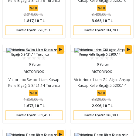
Kelle Bıçağı 5.8421.16 Turuncu
Kasap Kelle Bıçağı 5.5200.16
%10
%10
2.019,00 TL
3.409,00 TL
1.817,10 TL
3.068,10 TL
Havale Fiyatı
1.726,25 TL
Havale Fiyatı
2.914,70 TL
0 Yorum
0 Yorum
VICTORINOX
VICTORINOX
Victorinox Swibo 14cm Kasap
Victorinox 14cm Gül Ağacı Ahşap
Kelle Bıçağı 5.8421.14 Turuncu
Kasap Kelle Bıçağı 5.5200.14
%10
%10
1.859,00 TL
3.329,00 TL
1.673,10 TL
2.996,10 TL
Havale Fiyatı
1.589,45 TL
Havale Fiyatı
2.846,30 TL