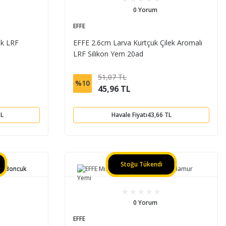
0 Yorum
EFFE
uk LRF
EFFE 2.6cm Larva Kurtçuk Çilek Aromalı
LRF Silikon Yem 20ad
51,07 TL
%10
45,96 TL
TL
Havale Fiyatı
43,66 TL
Stoğu Tükendi
0 Yorum
EFFE