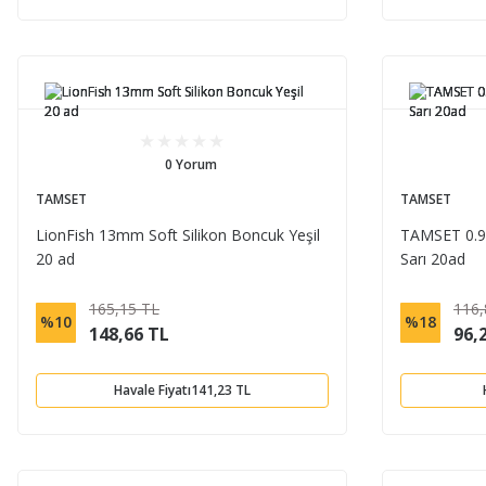
0 Yorum
TAMSET
TAMSET
LionFish 13mm Soft Silikon Boncuk Yeşil
TAMSET 0.9c
20 ad
Sarı 20ad
165,15 TL
116,
%10
%18
148,66 TL
96,
Havale Fiyatı
141,23 TL