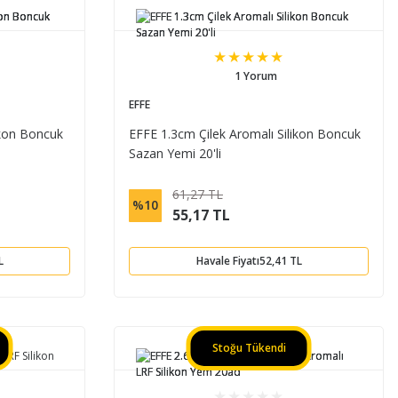
1 Yorum
EFFE
ikon Boncuk
EFFE 1.3cm Çilek Aromalı Silikon Boncuk
Sazan Yemi 20'li
61,27 TL
%10
55,17 TL
L
Havale Fiyatı
52,41 TL
Stoğu Tükendi