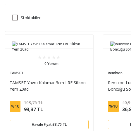
Stoktakiler
0 Yorum
TAMSET
Remixon
TAMSET Yavru Kalamar 3cm LRF Silikon
Remixon Lu
Yem 20ad
Boncuğu So
103,76 TL
40,9
%10
%10
93,37 TL
36,
Havale Fiyatı
88,70 TL