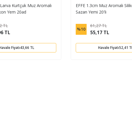
Larva Kurtçuk Muz Aromalı
EFFE 1.3cm Muz Aromalı Sili
likon Yem 20ad
Sazan Yemi 20'li
2 TL
61,27 TL
%10
96 TL
55,17 TL
Havale Fiyatı
43,66 TL
Havale Fiyatı
52,41 T