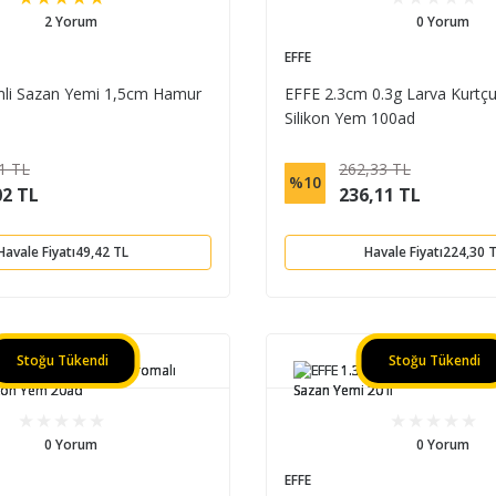
2 Yorum
0 Yorum
EFFE
li Sazan Yemi 1,5cm Hamur
EFFE 2.3cm 0.3g Larva Kurtç
Silikon Yem 100ad
1 TL
262,33 TL
%10
02 TL
236,11 TL
Havale Fiyatı
49,42 TL
Havale Fiyatı
224,30 
Stoğu Tükendi
Stoğu Tükendi
0 Yorum
0 Yorum
EFFE