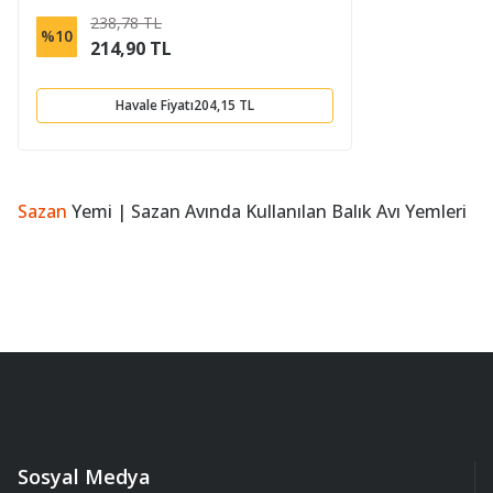
238,78 TL
%10
214,90 TL
Havale Fiyatı
204,15 TL
Sazan
Yemi | Sazan Avında Kullanılan Balık Avı Yemleri
Sosyal Medya