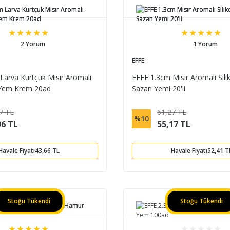
2 Yorum
1 Yorum
EFFE
Larva Kurtçuk Mısır Aromalı
EFFE 1.3cm Mısır Aromalı Sil
 Yem Krem 20ad
Sazan Yemi 20'li
7 TL
61,27 TL
%10
96 TL
55,17 TL
Havale Fiyatı
43,66 TL
Havale Fiyatı
52,41 T
Stoğu Tükendi
Stoğu Tükendi