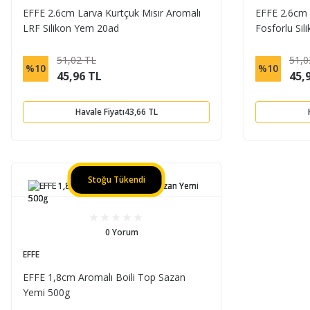
EFFE 2.6cm Larva Kurtçuk Mısır Aromalı
EFFE 2.6cm 
LRF Silikon Yem 20ad
Fosforlu Si
51,02 TL
51,0
%10
%10
45,96 TL
45,
Havale Fiyatı
43,66 TL
Stoğu Tükendi
0 Yorum
EFFE
EFFE 1,8cm Aromalı Boili Top Sazan
Yemi 500g