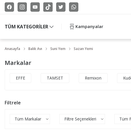
TÜM KATEGORİLER
Kampanyalar
Anasayfa
Balık Avı
Suni Yem
Sazan Yemi
Markalar
EFFE
TAMSET
Remixon
Kud
Filtrele
Tüm Markalar
Filtre Seçenekleri
Tüm Fi