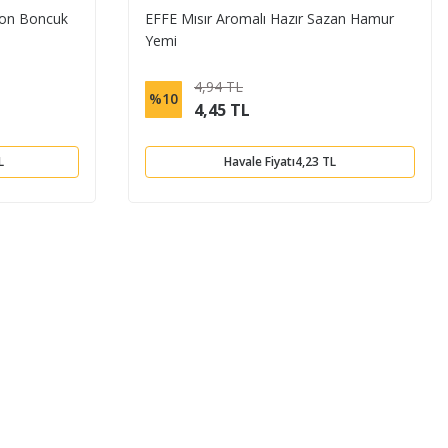
kon Boncuk
EFFE Mısır Aromalı Hazır Sazan Hamur
Yemi
4,94 TL
%10
4,45 TL
L
Havale Fiyatı
4,23 TL