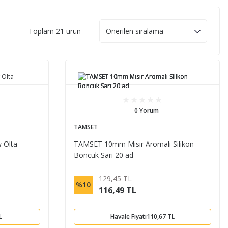
Toplam 21 ürün
0 Yorum
TAMSET
 Olta
TAMSET 10mm Mısır Aromalı Silikon
Boncuk Sarı 20 ad
129,45 TL
%10
116,49 TL
L
Havale Fiyatı
110,67 TL