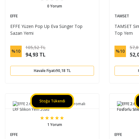
0 Yorum
EFFE
TAMSET
EFFE Yüzen Pop Up Eva Sünger Top
TAMSET Sim
Sazan Yemi
Top Yem
105,52 TL
57,8
%10
%10
94,93 TL
52,
Havale Fiyatı
90,18 TL
Stoğu Tükendi
1 Yorum
EFFE
EFFE