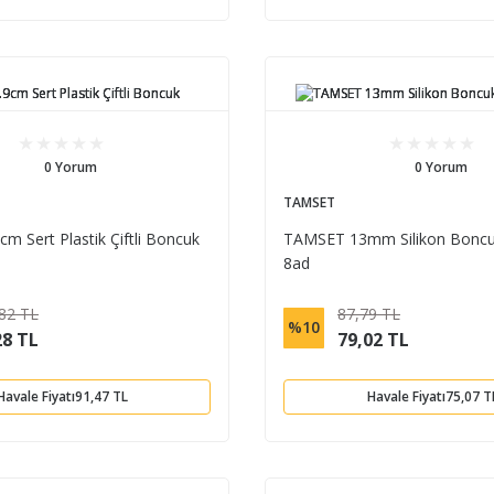
0 Yorum
0 Yorum
TAMSET
m Sert Plastik Çiftli Boncuk
TAMSET 13mm Silikon Boncuk
8ad
82 TL
87,79 TL
%10
28 TL
79,02 TL
Havale Fiyatı
91,47 TL
Havale Fiyatı
75,07 T