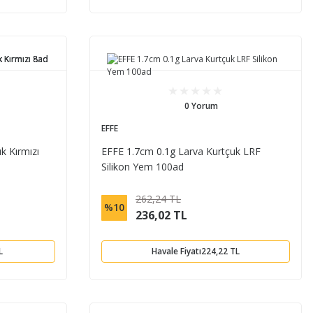
0 Yorum
EFFE
 Kırmızı
EFFE 1.7cm 0.1g Larva Kurtçuk LRF
Silikon Yem 100ad
262,24 TL
%10
236,02 TL
L
Havale Fiyatı
224,22 TL