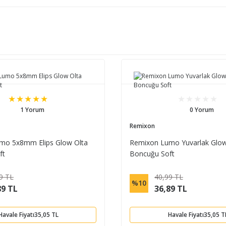
1 Yorum
0 Yorum
Remixon
mo 5x8mm Elips Glow Olta
Remixon Lumo Yuvarlak Glow
ft
Boncuğu Soft
9 TL
40,99 TL
%10
89 TL
36,89 TL
Havale Fiyatı
35,05 TL
Havale Fiyatı
35,05 T