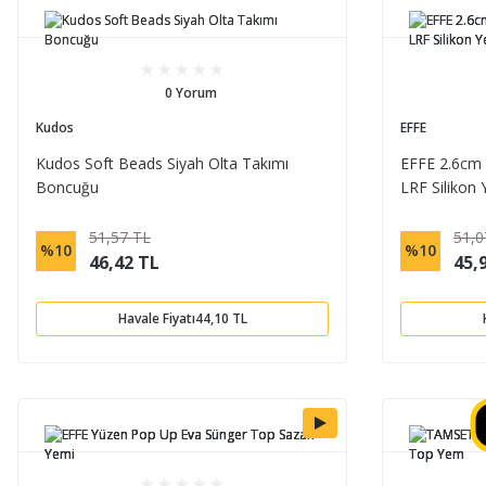
0 Yorum
Kudos
EFFE
Kudos Soft Beads Siyah Olta Takımı
EFFE 2.6cm 
Boncuğu
LRF Silikon
51,57 TL
51,0
%10
%10
46,42 TL
45,
Havale Fiyatı
44,10 TL