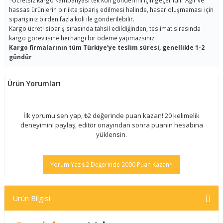
*
Ücretsiz kargo kampanyası tek koli gönderimi için geçerlidir. Ağır ve
hassas ürünlerin birlikte sipariş edilmesi halinde, hasar oluşmaması için
siparişiniz birden fazla koli ile gönderilebilir.
Kargo ücreti sipariş sırasında tahsil edildiğinden, teslimat sırasında
kargo görevlisine herhangi bir ödeme yapmazsınız.
Kargo firmalarının tüm Türkiye'ye teslim süresi, genellikle 1-2
gündür
Ürün Yorumları
İlk yorumu sen yap, ₺2 değerinde puan kazan! 20 kelimelik
deneyimini paylaş, editör onayından sonra puanın hesabına
yüklensin.
Yorum Yaz ₺2 Değerinde 2000 Puan Kazan*
Ürün Bilgisi