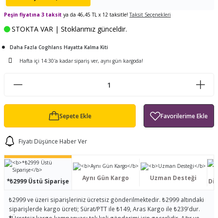
ları
tand
ürek Testere
Baitcasting Olta Makinesi
Çıkrık Tekne Kamışı
Balıkçı Çantası
Peşin fiyatına 3 taksit
ya da 46,45 TL x 12 taksitle!
Taksit Seçenekleri
STOKTA VAR | Stoklarımız günceldir.
en
iti
Makine Yağı
Göl Kamışı
Balık Malzemeleri Çantası
Daha Fazla Coghlans Hayatta Kalma Kiti
okası
ası
Kepçe Livar Pinter
Hafta içi 14:30'a kadar sipariş ver, aynı gün kargoda!
ari
eri
Mücadele Kemeri
 / Yedek Parça
Balık Kovası
Sepete Ekle
Fiyatı Düşünce Haber Ver
Aynı Gün Kargo
Uzman Desteği
*₺2999 Üstü Siparişe
Dis
₺2999 ve üzeri siparişleriniz ücretsiz gönderilmektedir. ₺2999 altındaki
siparişlerde kargo ücreti; Sürat/PTT ile ₺149, Aras Kargo ile ₺239'dur.