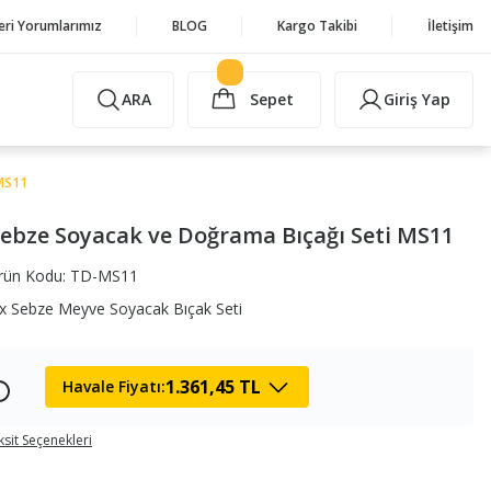
eri Yorumlarımız
BLOG
Kargo Takibi
İletişim
ARA
Sepet
Giriş Yap
 MS11
Sebze Soyacak ve Doğrama Bıçağı Seti MS11
rün Kodu: TD-MS11
ox Sebze Meyve Soyacak Bıçak Seti
1.361,45 TL
Havale Fiyatı:
ksit Seçenekleri