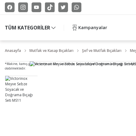
TÜM KATEGORİLER
Kampanyalar
Anasayfa
Mutfak ve Kasap Bıçakları
Şef ve Mutfak Bıçakları
Mey
*Makine, kamış gibi bir seriye ait olan ürünlerde, ürün fotoğrafı o serinin herhangi bir seçe
olabilmektedir.