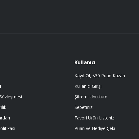
Gönder
 getir.
Kullanıcı
Kayıt Ol, ₺30 Puan Kazan
i
Kullanıcı Girişi
 Sözleşmesi
Şifremi Unuttum
nlik
Sepetiniz
rtları
Favori Ürün Listeniz
olitikası
Puan ve Hediye Çeki