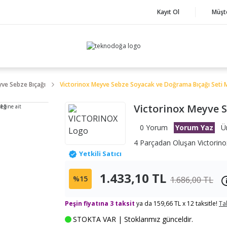
Kayıt Ol
Müşt
ve Sebze Bıçağı
Victorinox Meyve Sebze Soyacak ve Doğrama Bıçağı Seti
Victorinox Meyve 
neğine ait
0 Yorum
Yorum Yaz
Ü
4 Parçadan Oluşan Victorin
Yetkili Satıcı
1.433,10 TL
%15
1.686,00 TL
Peşin fiyatına 3 taksit
ya da 159,66 TL x 12 taksitle!
Ta
STOKTA VAR | Stoklarımız günceldir.