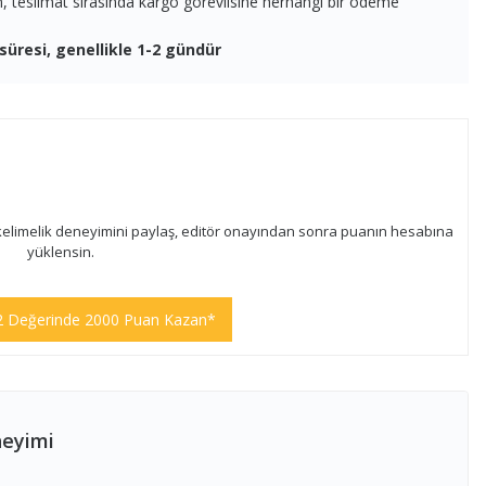
en, teslimat sırasında kargo görevlisine herhangi bir ödeme
süresi, genellikle 1-2 gündür
kelimelik deneyimini paylaş, editör onayından sonra puanın hesabına
yüklensin.
2 Değerinde 2000 Puan Kazan*
neyimi