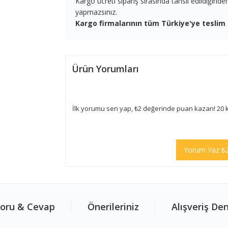
Kargo ücreti sipariş sırasında tahsil edildiğind
yapmazsınız.
Kargo firmalarının tüm Türkiye'ye teslim 
Ürün Yorumları
İlk yorumu sen yap, ₺2 değerinde puan kazan! 20 
Yorum Yaz ₺
oru & Cevap
Önerileriniz
Alışveriş De