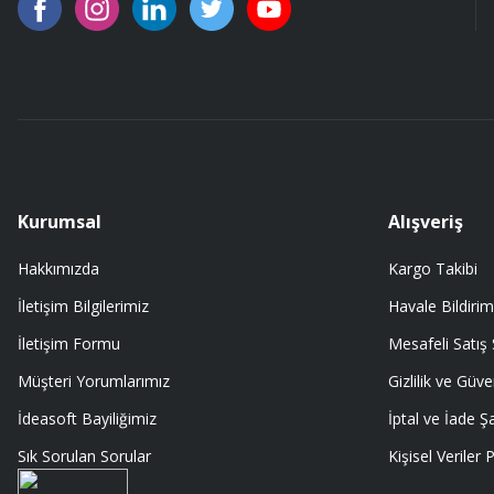
A... Ç... | 11/07/2026
91 mm çakıma tam oldu.
A... Ç... | 11/07/2026
ürüne gelince swiss knife tam oturdu ve kullandığımda da işlevini yerine
A... Ç... | 11/07/2026
Kurumsal
Alışveriş
Hakkımızda
Kargo Takibi
Memnumum
İletişim Bilgilerimiz
Havale Bildirim
K... N... | 09/07/2026
İletişim Formu
Mesafeli Satış
Gayet profesyonel bir ekip
Müşteri Yorumlarımız
Gizlilik ve Güve
Furkan Kaşıkyapan | 25/05/2026
İdeasoft Bayiliğimiz
İptal ve İade Şa
Sık Sorulan Sorular
Kişisel Veriler P
GAYET GÜZEL VE ÖZENLİ PAKETLENMİŞTİ