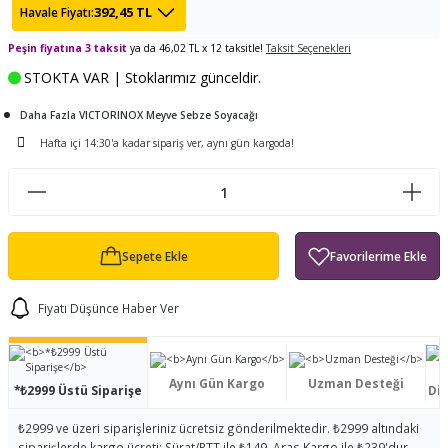
392,45 TL
Havale Fiyatı:
ları
tand
ürek Testere
Baitcasting Olta Makinesi
Çıkrık Tekne Kamışı
Balıkçı Çantası
Peşin fiyatına 3 taksit
ya da 46,02 TL x 12 taksitle!
Taksit Seçenekleri
en
iti
Makine Yağı
Göl Kamışı
Balık Malzemeleri Çantası
STOKTA VAR | Stoklarımız günceldir.
Daha Fazla VICTORINOX Meyve Sebze Soyacağı
okası
ası
Kepçe Livar Pinter
Hafta içi 14:30'a kadar sipariş ver, aynı gün kargoda!
ari
eri
Mücadele Kemeri
 / Yedek Parça
Balık Kovası
Sepete Ekle
Fiyatı Düşünce Haber Ver
Aynı Gün Kargo
Uzman Desteği
*₺2999 Üstü Siparişe
Dis
₺2999 ve üzeri siparişleriniz ücretsiz gönderilmektedir. ₺2999 altındaki
siparişlerde kargo ücreti; Sürat/PTT ile ₺149, Aras Kargo ile ₺239'dur.