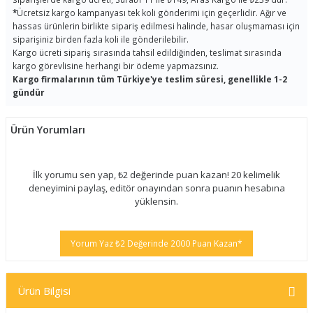
*
Ücretsiz kargo kampanyası tek koli gönderimi için geçerlidir. Ağır ve
hassas ürünlerin birlikte sipariş edilmesi halinde, hasar oluşmaması için
siparişiniz birden fazla koli ile gönderilebilir.
Kargo ücreti sipariş sırasında tahsil edildiğinden, teslimat sırasında
kargo görevlisine herhangi bir ödeme yapmazsınız.
Kargo firmalarının tüm Türkiye'ye teslim süresi, genellikle 1-2
gündür
Ürün Yorumları
İlk yorumu sen yap, ₺2 değerinde puan kazan! 20 kelimelik
deneyimini paylaş, editör onayından sonra puanın hesabına
yüklensin.
Yorum Yaz ₺2 Değerinde 2000 Puan Kazan*
Ürün Bilgisi