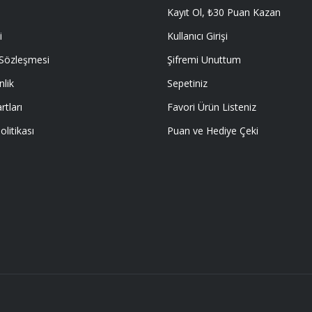
Kayıt Ol, ₺30 Puan Kazan
i
Kullanıcı Girişi
 Sözleşmesi
Şifremi Unuttum
nlik
Sepetiniz
rtları
Favori Ürün Listeniz
olitikası
Puan ve Hediye Çeki
E ÖYLE BİR KAR KOYUP SATIYORLARKİ
I EMEĞİ GECEN HERKESE TEŞEKKÜR