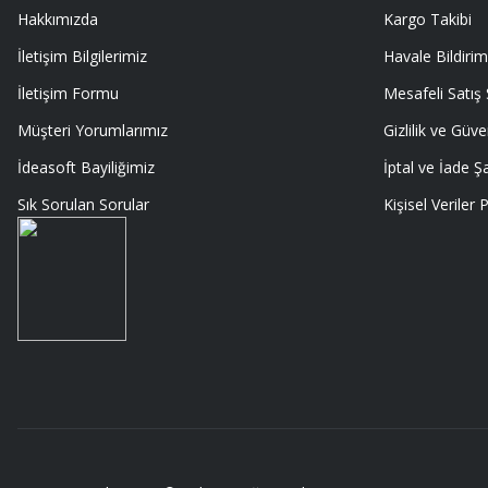
Hakkımızda
Kargo Takibi
Memnumum
İletişim Bilgilerimiz
Havale Bildirim
K... N... | 09/07/2026
İletişim Formu
Mesafeli Satış
Gayet profesyonel bir ekip
Müşteri Yorumlarımız
Gizlilik ve Güve
Furkan Kaşıkyapan | 25/05/2026
İdeasoft Bayiliğimiz
İptal ve İade Şa
Sık Sorulan Sorular
Kişisel Veriler P
GAYET GÜZEL VE ÖZENLİ PAKETLENMİŞTİ
Sedat Vural | 23/05/2026
ALIŞ VERİŞİ HEP BİLİNEN SİTELERDEN YAPTIM MALUM SİTELERDE ÜSTÜN
SORMAYIN ŞANSIMA GÜVENİLİR DÜRÜST SATIŞ YAPAN BU MAGAZA ÇIKT
EDERİM
MURAT SANDALCI | 03/05/2026
Deneyimini Paylaş