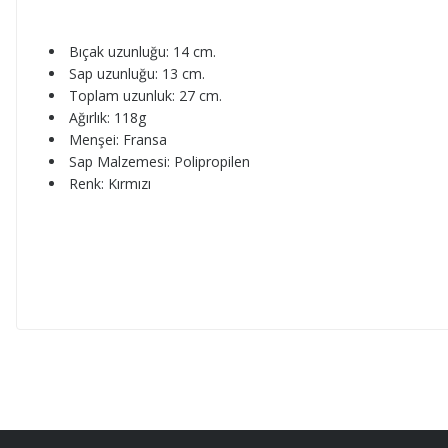
Bıçak uzunluğu: 14 cm.
Sap uzunluğu: 13 cm.
Toplam uzunluk: 27 cm.
Ağırlık: 118g
Menşei: Fransa
Sap Malzemesi: Polipropilen
Renk: Kırmızı
Bu ürünün fiyat bilgisi, resim, ürün açıklamalarında ve diğer konul
2. defa fischer masat siparişimi verdim. satıcı demişti fdik'ten üstündür
Görüş ve önerileriniz için teşekkür ederiz.
b... u... | 22/07/2026
Ürün resmi kalitesiz, bozuk veya görüntülenemiyor.