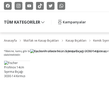
TÜM KATEGORİLER
Kampanyalar
Anasayfa
Mutfak ve Kasap Bıçakları
Kasap Bıçakları
Kemik Sıyır
*Makine, kamış gibi bir seriye ait olan ürünlerde, ürün fotoğrafı o serinin herhangi bir seçe
olabilmektedir.