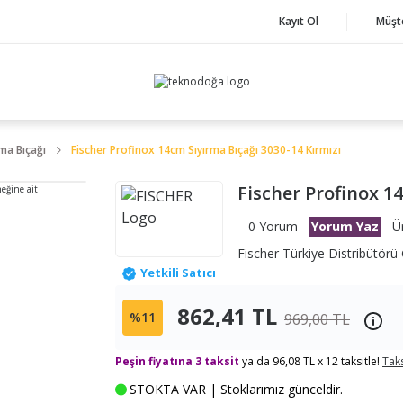
Kayıt Ol
Müşt
ma Bıçağı
Fischer Profinox 14cm Sıyırma Bıçağı 3030-14 Kırmızı
Fischer Profinox 1
neğine ait
0 Yorum
Yorum Yaz
Ü
Fischer Türkiye Distribütörü 
Yetkili Satıcı
862,41 TL
%11
969,00 TL
Peşin fiyatına 3 taksit
ya da 96,08 TL x 12 taksitle!
Taks
STOKTA VAR | Stoklarımız günceldir.