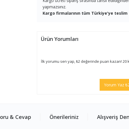
Kargo ücreti sipariş sırasında tahsil edildiğind
yapmazsınız.
Kargo firmalarının tüm Türkiye'ye teslim 
Ürün Yorumları
İlk yorumu sen yap, ₺2 değerinde puan kazan! 20 
Yorum Yaz ₺
oru & Cevap
Önerileriniz
Alışveriş De