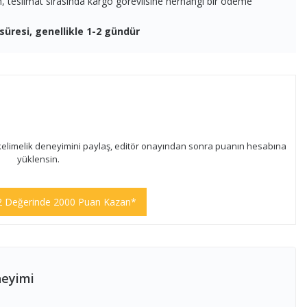
en, teslimat sırasında kargo görevlisine herhangi bir ödeme
süresi, genellikle 1-2 gündür
kelimelik deneyimini paylaş, editör onayından sonra puanın hesabına
yüklensin.
2 Değerinde 2000 Puan Kazan*
neyimi