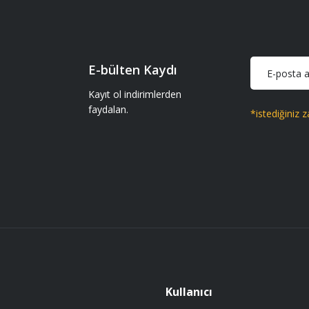
iparişler geliyor gönül rahatlığıyla
Soru Sor
E-bülten Kaydı
iparişler geliyor gönül rahatlığıyla
Kayıt ol indirimlerden
faydalan.
*istediğiniz z
Gönder
 getir.
Kullanıcı