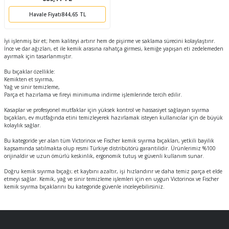
Havale Fiyatı
844,65 TL
İyi işlenmiş bir et; hem kaliteyi artırır hem de pişirme ve saklama sürecini kolaylaştırır.
İnce ve dar ağızları, et ile kemik arasına rahatça girmesi, kemiğe yapışan eti zedelemeden
ayırmak için tasarlanmıştır.
Bu bıçaklar özellikle:
Kemikten et sıyırma,
Yağ ve sinir temizleme,
Parça et hazırlama ve fireyi minimuma indirme işlemlerinde tercih edilir.
Kasaplar ve profesyonel mutfaklar için yüksek kontrol ve hassasiyet sağlayan sıyırma
bıçakları, ev mutfağında etini temizleyerek hazırlamak isteyen kullanıcılar için de büyük
kolaylık sağlar.
Bu kategoride yer alan tüm Victorinox ve Fischer kemik sıyırma bıçakları, yetkili bayilik
kapsamında satılmakta olup resmi Türkiye distribütörü garantilidir. Ürünlerimiz %100
orijinaldir ve uzun ömürlü keskinlik, ergonomik tutuş ve güvenli kullanım sunar.
Doğru kemik sıyırma bıçağı; et kaybını azaltır, işi hızlandırır ve daha temiz parça et elde
etmeyi sağlar. Kemik, yağ ve sinir temizleme işlemleri için en uygun Victorinox ve Fischer
kemik sıyırma bıçaklarını bu kategoride güvenle inceleyebilirsiniz.