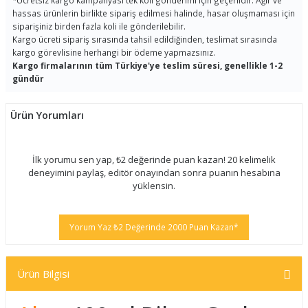
*
Ücretsiz kargo kampanyası tek koli gönderimi için geçerlidir. Ağır ve
hassas ürünlerin birlikte sipariş edilmesi halinde, hasar oluşmaması için
siparişiniz birden fazla koli ile gönderilebilir.
Kargo ücreti sipariş sırasında tahsil edildiğinden, teslimat sırasında
kargo görevlisine herhangi bir ödeme yapmazsınız.
Kargo firmalarının tüm Türkiye'ye teslim süresi, genellikle 1-2
gündür
Ürün Yorumları
İlk yorumu sen yap, ₺2 değerinde puan kazan! 20 kelimelik
deneyimini paylaş, editör onayından sonra puanın hesabına
yüklensin.
Yorum Yaz ₺2 Değerinde 2000 Puan Kazan*
Ürün Bilgisi