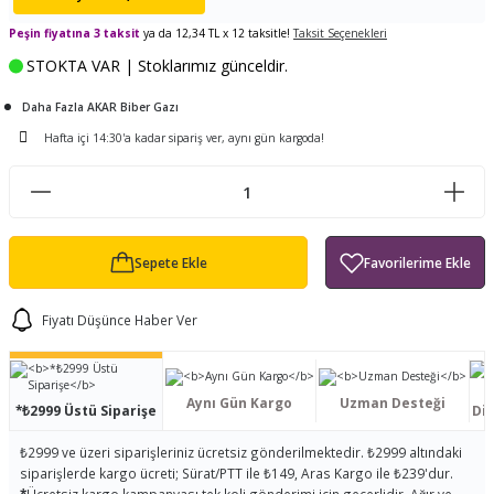
ları
tand
ürek Testere
Baitcasting Olta Makinesi
Çıkrık Tekne Kamışı
Balıkçı Çantası
Peşin fiyatına 3 taksit
ya da 12,34 TL x 12 taksitle!
Taksit Seçenekleri
STOKTA VAR | Stoklarımız günceldir.
en
iti
Makine Yağı
Göl Kamışı
Balık Malzemeleri Çantası
Daha Fazla AKAR Biber Gazı
okası
ası
Kepçe Livar Pinter
Hafta içi 14:30'a kadar sipariş ver, aynı gün kargoda!
ari
eri
Mücadele Kemeri
 / Yedek Parça
Balık Kovası
Sepete Ekle
Fiyatı Düşünce Haber Ver
Aynı Gün Kargo
Uzman Desteği
*₺2999 Üstü Siparişe
Dis
₺2999 ve üzeri siparişleriniz ücretsiz gönderilmektedir. ₺2999 altındaki
siparişlerde kargo ücreti; Sürat/PTT ile ₺149, Aras Kargo ile ₺239'dur.