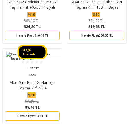
Akar P1023 Polimer Biber Gazı
Akar P8023 Polimer Biber Gazı
Taşıma Kılıfı (40/50ml) Siyah
Taşıma Kılıfı (100ml) Beyaz
%10
%10
363,10 TL
354,99 TL
326,80 TL
319,53 TL
Havale Fiyatı
310,46 TL
Havale Fiyatı
303,55 TL
Stoğu
Tükendi
0 Yorum
AKAR
Akar 40ml Biber Gazları İçin
Taşıma Kılıfı 7214
%10
97,20 TL
87,48 TL
Havale Fiyatı
83,11 TL