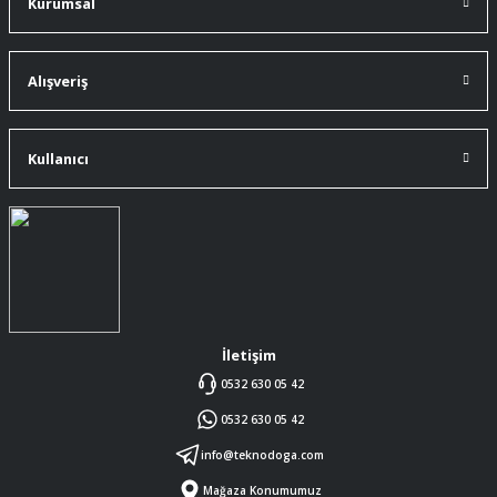
Kurumsal
91 mm çakıma tam oldu.
A... Ç... | 11/07/2026
Alışveriş
ürüne gelince swiss knife tam oturdu ve
kullandığımda da işlevini yerine getir.
Kullanıcı
A... Ç... | 11/07/2026
Memnumum
K... N... | 09/07/2026
Gayet profesyonel bir ekip
Furkan Kaşıkyapan | 25/05/2026
İletişim
0532 630 05 42
GAYET GÜZEL VE ÖZENLİ
0532 630 05 42
PAKETLENMİŞTİ
Sedat Vural | 23/05/2026
info@teknodoga.com
Mağaza Konumumuz