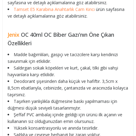
sayfasına ve detaylı açıklamalarına göz atabilirsiniz.
Tamset E5 Karabina Anahtarlık Cam Kırıcı
ürün sayfasına
ve detaylı açıklamalarına göz atabilirsiniz.
Jenix
OC 40ml OC Biber Gazı'nın Öne Çıkan
Özellikleri
Madde bağımlıları, gaspçı ve tacizcilere karşı kendinizi
savunmak için etkilidir.
Saldırgan sokak köpekleri ve kurt, çakal, tilki gibi vahşi
hayvanlara karşı etkilidir.
Deodorant şişesinden daha küçük ve hafiftir. 3,5cm x
8,5cm ebatlarıyla, cebinizde, çantanızda ve aracınızda kolayca
taşırsınız.
Taşırken yanlışlıkla düğmesine baskı yapılmaması için
düğmesi düşük seviyeli tasarlanmıştır.
Şeffaf PVC ambalaj içinde geldiği için ürünü ilk açanın ve
kullananın siz olduğunuzdan emin olursunuz.
Yüksek konsantrasyonlu ve anında tesirlidir.
Sağlığa ve çevreye herhangi bir zararı yoktur.