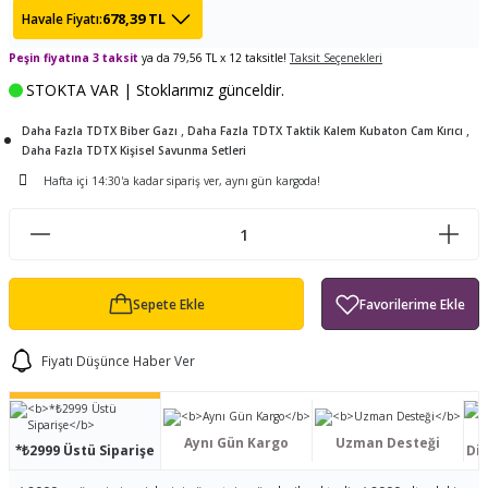
678,39 TL
Havale Fiyatı:
ları
tand
ürek Testere
Baitcasting Olta Makinesi
Çıkrık Tekne Kamışı
Balıkçı Çantası
Peşin fiyatına 3 taksit
ya da 79,56 TL x 12 taksitle!
Taksit Seçenekleri
en
iti
Makine Yağı
Göl Kamışı
Balık Malzemeleri Çantası
STOKTA VAR | Stoklarımız günceldir.
,
,
okası
ası
Daha Fazla TDTX Biber Gazı
Daha Fazla TDTX Taktik Kalem Kubaton Cam Kırıcı
Kepçe Livar Pinter
Daha Fazla TDTX Kişisel Savunma Setleri
Hafta içi 14:30'a kadar sipariş ver, aynı gün kargoda!
ari
eri
Mücadele Kemeri
 / Yedek Parça
Balık Kovası
Sepete Ekle
Fiyatı Düşünce Haber Ver
Aynı Gün Kargo
Uzman Desteği
*₺2999 Üstü Siparişe
Dis