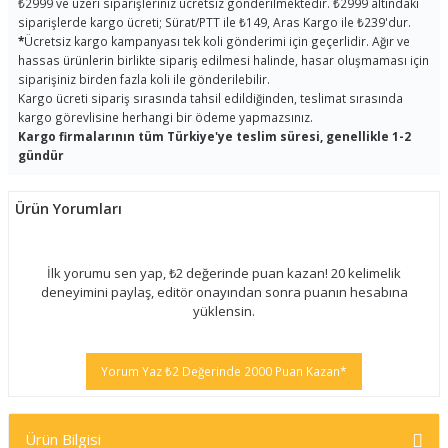
₺2999 ve üzeri siparişleriniz ücretsiz gönderilmektedir. ₺2999 altındaki
siparişlerde kargo ücreti; Sürat/PTT ile ₺149, Aras Kargo ile ₺239'dur.
*
Ücretsiz kargo kampanyası tek koli gönderimi için geçerlidir. Ağır ve
hassas ürünlerin birlikte sipariş edilmesi halinde, hasar oluşmaması için
siparişiniz birden fazla koli ile gönderilebilir.
Kargo ücreti sipariş sırasında tahsil edildiğinden, teslimat sırasında
kargo görevlisine herhangi bir ödeme yapmazsınız.
Kargo firmalarının tüm Türkiye'ye teslim süresi, genellikle 1-2
gündür
Ürün Yorumları
İlk yorumu sen yap, ₺2 değerinde puan kazan! 20 kelimelik
deneyimini paylaş, editör onayından sonra puanın hesabına
yüklensin.
Yorum Yaz ₺2 Değerinde 2000 Puan Kazan*
Ürün Bilgisi