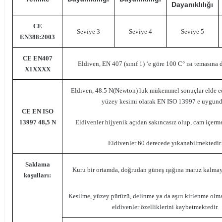
Dayanıklılığı
CE
Seviye 3
Seviye 4
Seviye 5
EN388:2003
CE EN407
Eldiven, EN 407 (sınıf 1) ‘e göre 100 C° ısı temasına 
X1XXXX
Eldiven, 48.5 N(Newton) luk mükemmel sonuçlar elde e
yüzey kesimi olarak EN ISO 13997 e uygund
CE EN ISO
13997 48,5 N
Eldivenler hijyenik açıdan sakıncasız olup, cam içerm
Eldivenler 60 derecede yıkanabilmektedir.
Saklama
Kuru bir ortamda, doğrudan güneş ışığına maruz kalmay
koşulları:
Kesilme, yüzey pürüzü, delinme ya da aşırı kirlenme ol
eldivenler özelliklerini kaybetmektedir.