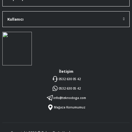
ürüne gelince swiss knife tam oturdu ve
kullandığımda da işlevini yerine getir.
Kullanıcı
A... Ç... | 11/07/2026
Memnumum
K... N... | 09/07/2026
Gayet profesyonel bir ekip
Furkan Kaşıkyapan | 25/05/2026
İletişim
0532 630 05 42
GAYET GÜZEL VE ÖZENLİ
0532 630 05 42
PAKETLENMİŞTİ
Sedat Vural | 23/05/2026
info@teknodoga.com
Mağaza Konumumuz
ALIŞ VERİŞİ HEP BİLİNEN SİTELERDEN
YAPTIM MALUM SİTELERDE ÜSTÜNE
ÖYLE BİR KAR KOYUP SATIYORLARKİ
SORMAYIN ŞANSIMA GÜVENİLİR
DÜRÜST SATIŞ YAPAN BU MAGAZA