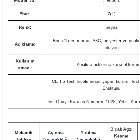
Model No:
7.9036.L
Ebat:
7(L)
Renk:
beyaz
Brinix® den mamul, A8C, polyester ve pasla
Açıklama:
eldiven
Kullanım
Kesilme risklerine karşı el koru
amacı:
CE Tip Testi İncelemesini yapan kurum: Test 
Enstitüsü
Inc. Onaylı Kuruluş Numarası1023, Yetkili Ku
Bıçak Ağzı
Mekanik
Aşınma
Yırtılma
Kesme
Tehlike
Dayanıklılığı
Dayanıklılığı