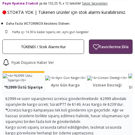
Peşin fiyatına 3 taksit
ya da 132,25 TL x 12 taksitle!
Taksit Seçenekleri
ları
tand
ürek Testere
Baitcasting Olta Makinesi
Çıkrık Tekne Kamışı
Balıkçı Çantası
STOKTA YOK | Tükenen ürünler için stok alarmı kurabilirsiniz.
en
iti
Makine Yağı
Göl Kamışı
Balık Malzemeleri Çantası
Daha Fazla VICTORINOX Kesilmez Eldiven
Hafta içi 14:30'a kadar sipariş ver, aynı gün kargoda!
okası
ası
Kepçe Livar Pinter
TÜKENDİ / Stok Alarmı Kur
ari
eri
Mücadele Kemeri
Fiyatı Düşünce Haber Ver
 / Yedek Parça
Balık Kovası
Aynı Gün Kargo
Uzman Desteği
*₺2999 Üstü Siparişe
Dis
₺2999 ve üzeri siparişleriniz ücretsiz gönderilmektedir. ₺2999 altındaki
siparişlerde kargo ücreti; Sürat/PTT ile ₺149, Aras Kargo ile ₺239'dur.
*
Ücretsiz kargo kampanyası tek koli gönderimi için geçerlidir. Ağır ve
hassas ürünlerin birlikte sipariş edilmesi halinde, hasar oluşmaması için
siparişiniz birden fazla koli ile gönderilebilir.
Kargo ücreti sipariş sırasında tahsil edildiğinden, teslimat sırasında
kargo görevlisine herhangi bir ödeme yapmazsınız.