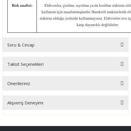
Risk analizi:
Eldivenler, çizilme, sıyrılma ya da kesilme riskinin ol
kullanım için tasarlanmışlardır. Haraketli makinelerde e
riskinin olduğu yerlerde kullanmayınız. Eldivenler sıvı i
karşı dayanıklı değildirler.
Soru & Cevap
Taksit Seçenekleri
Ürün hakkında henüz soru sorulmamış.
Önerileriniz
Soru Sor
Bu ürünün fiyat bilgisi, resim, ürün açıklamalarında ve diğer
Alışveriş Deneyimi
konularda yetersiz gördüğünüz noktaları öneri formunu
kullanarak tarafımıza iletebilirsiniz.
Görüş ve önerileriniz için teşekkür ederiz.
2. defa fischer masat siparişimi verdim.
satıcı demişti fdik'ten üstündür diye.
bıçağı kestirmesi rakipsiz
Ürün resmi kalitesiz, bozuk veya görüntülenemiyor.