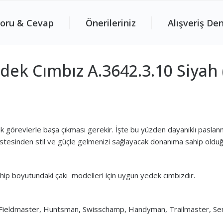
oru & Cevap
Önerileriniz
Alışveriş De
dek Cımbız A.3642.3.10 Siya
 görevlerle başa çıkması gerekir. İşte bu yüzden dayanıklı paslanma
 üstesinden stil ve güçle gelmenizi sağlayacak donanıma sahip old
p boyutundaki çakı modelleri için uygun yedek cımbızdır.
, Fieldmaster, Huntsman, Swisschamp, Handyman, Trailmaster, Sen