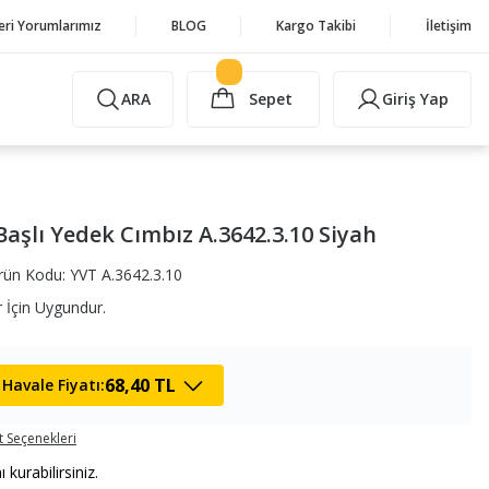
eri Yorumlarımız
BLOG
Kargo Takibi
İletişim
ARA
Sepet
Giriş Yap
aşlı Yedek Cımbız A.3642.3.10 Siyah
rün Kodu: YVT A.3642.3.10
 İçin Uygundur.
68,40 TL
Havale Fiyatı:
t Seçenekleri
urabilirsiniz.