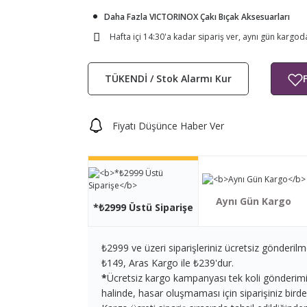
Daha Fazla VICTORINOX Çakı Bıçak Aksesuarları
Hafta içi 14:30'a kadar sipariş ver, aynı gün kargod
TÜKENDİ / Stok Alarmı Kur
Fiyatı Düşünce Haber Ver
Aynı Gün Kargo
*₺2999 Üstü Siparişe
₺2999 ve üzeri siparişleriniz ücretsiz gönderilm
₺149, Aras Kargo ile ₺239'dur.
*
Ücretsiz kargo kampanyası tek koli gönderimi iç
halinde, hasar oluşmaması için siparişiniz birden 