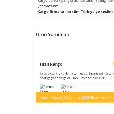
Kargo ücreti sipariş sırasında tahsil edildiğind
yapmazsınız.
Kargo firmalarının tüm Türkiye'ye teslim 
Ürün Yorumları
Hızlı kargo
Ürün victorinox çakıma tam uydu. Siparişimin üstü
saat geçmeden geldi. Emre Bey'e teşekkürler!
Yorum Yaz ₺2 Değerinde 2000 Puan Kazan*
Berk Atasoy | 14/01/2026