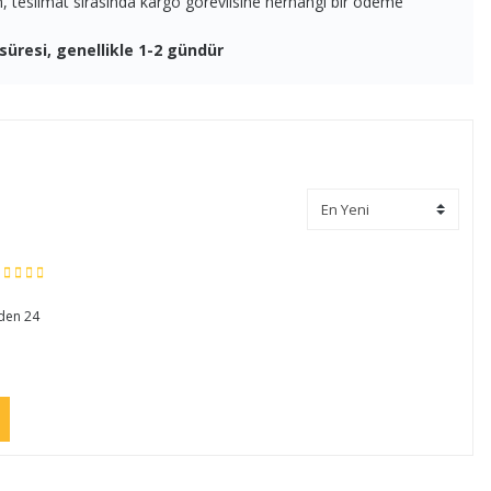
en, teslimat sırasında kargo görevlisine herhangi bir ödeme
süresi, genellikle 1-2 gündür
nden 24