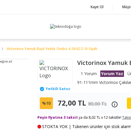
Kayıt Ol
Müşt
Victorinox Yamuk Başlı Yedek Cımbız A.3642.3.10 Siyah
Victorinox Yamuk B
neğine ait
1 Yorum
Yorum Yaz
Ü
91-111mm Victorinox Çakılar
Yetkili Satıcı
72,00 TL
%10
80,00 TL
Peşin fiyatına 3 taksit
ya da 8,02 TL x 12 taksitle!
Taksi
STOKTA YOK | Tükenen ürünler için stok alarmı k