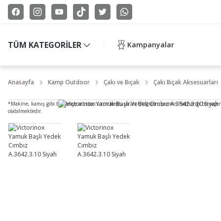
TÜM KATEGORİLER
Kampanyalar
Anasayfa
Kamp Outdoor
Çakı ve Bıçak
Çakı Bıçak Aksesuarları
*Makine, kamış gibi bir seriye ait olan ürünlerde, ürün fotoğrafı o serinin herhangi bir seçe
olabilmektedir.