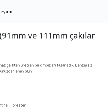
neyimi
h (91mm ve 111mm çakılar
z çelikten üretilen bu cımbızları tasarladık. Benzersiz
uğunuzdan emin olun.
tinel, Forester