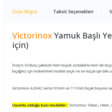
Ürün Bilgisi
Taksit Seçenekleri
S
Victorinox
Yamuk Başlı Ye
için)
İsviçre Ordusu çakınızın hem büyük zorluklarla hem de küçük
bıçağınız için mükemmel modeli seçin ve en küçük işin bile
Victorinox A.3642 serisi 91mm ve 111mm bıçak boyuna sahi
Uyumlu olduğu bazı modeller :
Victorinox Tinker, Hiker