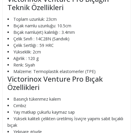
Teknik Özellikleri
Toplam uzunluk: 23cm
Bıçak namlu uzunluğu: 10.5cm
Bıçak namlu(et) kalınlığı : 3.4mm
Çelik Sınıfı : 14C28N (Sandvik)
Çelik Sertliği : 59 HRC
Yükseklik: 2cm
Ağırlık : 120 g
Renk: Siyah
Malzeme: Termoplastik elastomerler (TPE)
Victorinox Venture Pro Bıçak
Özellikleri
Basınçlı tükenmez kalem
Cımbız
Yay matkap çukurlu kaymaz sap
Yüksek kaliteli çelikten üretilmiş İsviçre yapımı sabit bıçaklı
bıçak
Yekpare gövde