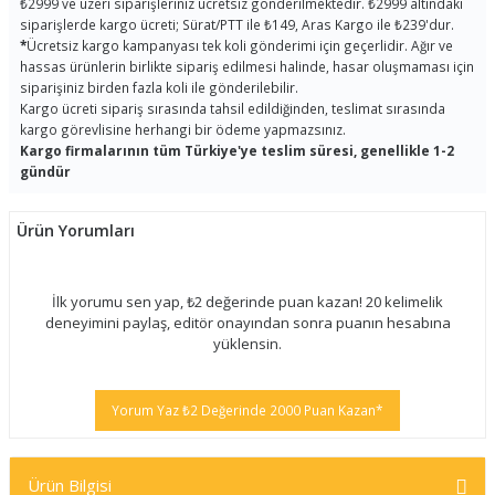
₺2999 ve üzeri siparişleriniz ücretsiz gönderilmektedir. ₺2999 altındaki
siparişlerde kargo ücreti; Sürat/PTT ile ₺149, Aras Kargo ile ₺239'dur.
*
Ücretsiz kargo kampanyası tek koli gönderimi için geçerlidir. Ağır ve
hassas ürünlerin birlikte sipariş edilmesi halinde, hasar oluşmaması için
siparişiniz birden fazla koli ile gönderilebilir.
Kargo ücreti sipariş sırasında tahsil edildiğinden, teslimat sırasında
kargo görevlisine herhangi bir ödeme yapmazsınız.
Kargo firmalarının tüm Türkiye'ye teslim süresi, genellikle 1-2
gündür
Ürün Yorumları
İlk yorumu sen yap, ₺2 değerinde puan kazan! 20 kelimelik
deneyimini paylaş, editör onayından sonra puanın hesabına
yüklensin.
Yorum Yaz ₺2 Değerinde 2000 Puan Kazan*
Ürün Bilgisi