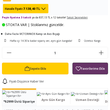
ları
tand
ürek Testere
Baitcasting Olta Makinesi
Çıkrık Tekne Kamışı
Balıkçı Çantası
7.138,40 TL
Havale Fiyatı:
en
iti
Peşin fiyatına 3 taksit
ya da 837,13 TL x 12 taksitle!
Makine Yağı
Göl Kamışı
Balık Malzemeleri Çantası
Taksit Seçenekleri
STOKTA VAR | Stoklarımız günceldir.
okası
ası
Kepçe Livar Pinter
Daha Fazla VICTORINOX Kamp ve Avcı Bıçağı
Hafta içi 14:30'a kadar sipariş ver, aynı gün kargoda!
Ücretsiz Kargo
ari
eri
Mücadele Kemeri
 / Yedek Parça
Balık Kovası
Sepete Ekle
Fiyatı Düşünce Haber Ver
Aynı Gün Kargo
Uzman Desteği
*₺2999 Üstü Siparişe
Dis