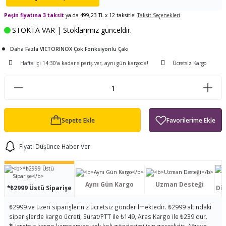
ları
tand
ürek Testere
Baitcasting Olta Makinesi
Çıkrık Tekne Kamışı
Balıkçı Çantası
Peşin fiyatına 3 taksit
ya da 499,23 TL x 12 taksitle!
Taksit Seçenekleri
STOKTA VAR | Stoklarımız günceldir.
en
iti
Makine Yağı
Göl Kamışı
Balık Malzemeleri Çantası
Daha Fazla VICTORINOX Çok Fonksiyonlu Çakı
okası
ası
Kepçe Livar Pinter
Hafta içi 14:30'a kadar sipariş ver, aynı gün kargoda!
Ücretsiz Kargo
ari
eri
Mücadele Kemeri
 / Yedek Parça
Balık Kovası
Sepete Ekle
Fiyatı Düşünce Haber Ver
Aynı Gün Kargo
Uzman Desteği
*₺2999 Üstü Siparişe
Dis
₺2999 ve üzeri siparişleriniz ücretsiz gönderilmektedir. ₺2999 altındaki
siparişlerde kargo ücreti; Sürat/PTT ile ₺149, Aras Kargo ile ₺239'dur.