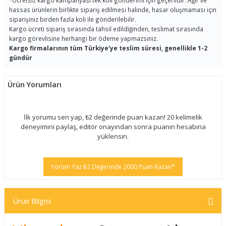
*
Ücretsiz kargo kampanyası tek koli gönderimi için geçerlidir. Ağır ve
hassas ürünlerin birlikte sipariş edilmesi halinde, hasar oluşmaması için
siparişiniz birden fazla koli ile gönderilebilir.
Kargo ücreti sipariş sırasında tahsil edildiğinden, teslimat sırasında
kargo görevlisine herhangi bir ödeme yapmazsınız.
Kargo firmalarının tüm Türkiye'ye teslim süresi, genellikle 1-2
gündür
Ürün Yorumları
İlk yorumu sen yap, ₺2 değerinde puan kazan! 20 kelimelik
deneyimini paylaş, editör onayından sonra puanın hesabına
yüklensin.
Yorum Yaz ₺2 Değerinde 2000 Puan Kazan*
Ürün Bilgisi