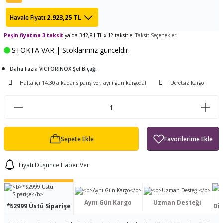
ları
tand
ürek Testere
Baitcasting Olta Makinesi
Çıkrık Tekne Kamışı
Balıkçı Çantası
2.923,25 TL
Havale Fiyatı:
en
iti
Peşin fiyatına 3 taksit
ya da 342,81 TL x 12 taksitle!
Makine Yağı
Göl Kamışı
Balık Malzemeleri Çantası
Taksit Seçenekleri
STOKTA VAR | Stoklarımız günceldir.
okası
ası
Kepçe Livar Pinter
Daha Fazla VICTORINOX Şef Bıçağı
Hafta içi 14:30'a kadar sipariş ver, aynı gün kargoda!
Ücretsiz Kargo
ari
eri
Mücadele Kemeri
 / Yedek Parça
Balık Kovası
Sepete Ekle
Fiyatı Düşünce Haber Ver
Aynı Gün Kargo
Uzman Desteği
*₺2999 Üstü Siparişe
Dis