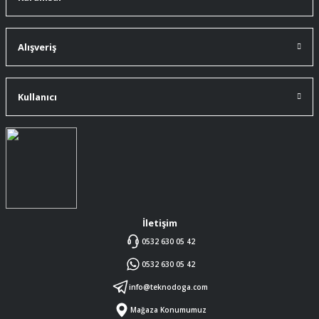
91 mm çakıma tam oldu.
A... Ç... | 11/07/2026
Alışveriş
ürüne gelince swiss knife tam oturdu ve
kullandığımda da işlevini yerine getir.
Kullanıcı
A... Ç... | 11/07/2026
Memnumum
K... N... | 09/07/2026
Gayet profesyonel bir ekip
Furkan Kaşıkyapan | 25/05/2026
İletişim
0532 630 05 42
GAYET GÜZEL VE ÖZENLİ
0532 630 05 42
PAKETLENMİŞTİ
Sedat Vural | 23/05/2026
info@teknodoga.com
Mağaza Konumumuz