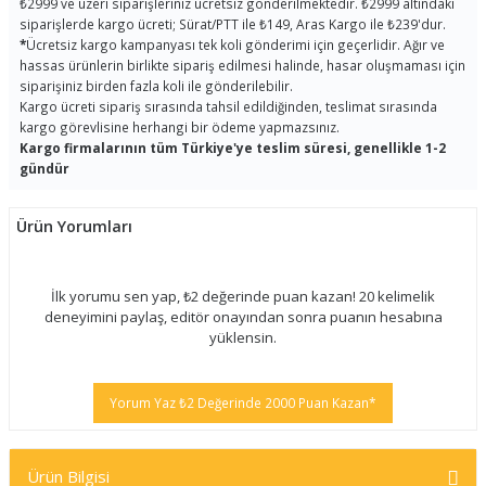
₺2999 ve üzeri siparişleriniz ücretsiz gönderilmektedir. ₺2999 altındaki
siparişlerde kargo ücreti; Sürat/PTT ile ₺149, Aras Kargo ile ₺239'dur.
*
Ücretsiz kargo kampanyası tek koli gönderimi için geçerlidir. Ağır ve
hassas ürünlerin birlikte sipariş edilmesi halinde, hasar oluşmaması için
siparişiniz birden fazla koli ile gönderilebilir.
Kargo ücreti sipariş sırasında tahsil edildiğinden, teslimat sırasında
kargo görevlisine herhangi bir ödeme yapmazsınız.
Kargo firmalarının tüm Türkiye'ye teslim süresi, genellikle 1-2
gündür
Ürün Yorumları
İlk yorumu sen yap, ₺2 değerinde puan kazan! 20 kelimelik
deneyimini paylaş, editör onayından sonra puanın hesabına
yüklensin.
Yorum Yaz ₺2 Değerinde 2000 Puan Kazan*
Ürün Bilgisi