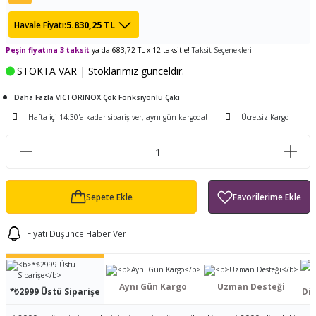
ları
tand
ürek Testere
Baitcasting Olta Makinesi
Çıkrık Tekne Kamışı
Balıkçı Çantası
5.830,25 TL
Havale Fiyatı:
en
iti
Peşin fiyatına 3 taksit
ya da 683,72 TL x 12 taksitle!
Makine Yağı
Göl Kamışı
Balık Malzemeleri Çantası
Taksit Seçenekleri
STOKTA VAR | Stoklarımız günceldir.
okası
ası
Kepçe Livar Pinter
Daha Fazla VICTORINOX Çok Fonksiyonlu Çakı
Hafta içi 14:30'a kadar sipariş ver, aynı gün kargoda!
Ücretsiz Kargo
ari
eri
Mücadele Kemeri
 / Yedek Parça
Balık Kovası
Sepete Ekle
Fiyatı Düşünce Haber Ver
Aynı Gün Kargo
Uzman Desteği
*₺2999 Üstü Siparişe
Dis