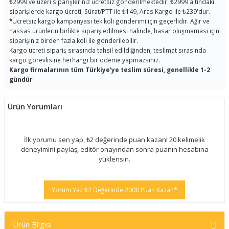
₺2999 ve üzeri siparişleriniz ücretsiz gönderilmektedir. ₺2999 altındaki
siparişlerde kargo ücreti; Sürat/PTT ile ₺149, Aras Kargo ile ₺239'dur.
*
Ücretsiz kargo kampanyası tek koli gönderimi için geçerlidir. Ağır ve
hassas ürünlerin birlikte sipariş edilmesi halinde, hasar oluşmaması için
siparişiniz birden fazla koli ile gönderilebilir.
Kargo ücreti sipariş sırasında tahsil edildiğinden, teslimat sırasında
kargo görevlisine herhangi bir ödeme yapmazsınız.
Kargo firmalarının tüm Türkiye'ye teslim süresi, genellikle 1-2
gündür
Ürün Yorumları
İlk yorumu sen yap, ₺2 değerinde puan kazan! 20 kelimelik
deneyimini paylaş, editör onayından sonra puanın hesabına
yüklensin.
Yorum Yaz ₺2 Değerinde 2000 Puan Kazan*
Ürün Bilgisi