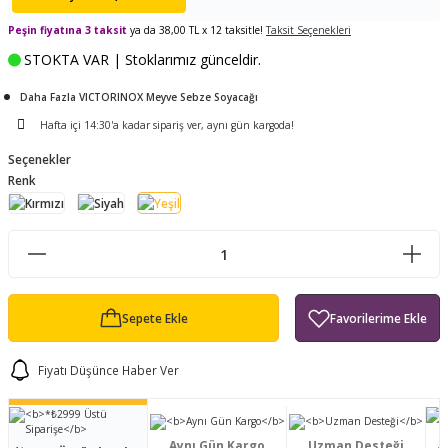
ları
tand
ürek Testere
Baitcasting Olta Makinesi
Çıkrık Tekne Kamışı
Balıkçı Çantası
Peşin fiyatına 3 taksit
ya da 38,00 TL x 12 taksitle!
Taksit Seçenekleri
STOKTA VAR | Stoklarımız günceldir.
en
iti
Makine Yağı
Göl Kamışı
Balık Malzemeleri Çantası
Daha Fazla VICTORINOX Meyve Sebze Soyacağı
okası
ası
Kepçe Livar Pinter
Hafta içi 14:30'a kadar sipariş ver, aynı gün kargoda!
Seçenekler
ari
eri
Mücadele Kemeri
Renk
 / Yedek Parça
Balık Kovası
Sepete Ekle
Fiyatı Düşünce Haber Ver
Aynı Gün Kargo
Uzman Desteği