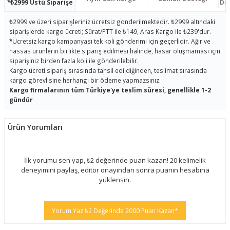
*₺2999 Üstü Siparişe
Dis
₺2999 ve üzeri siparişleriniz ücretsiz gönderilmektedir. ₺2999 altındaki
siparişlerde kargo ücreti; Sürat/PTT ile ₺149, Aras Kargo ile ₺239'dur.
*
Ücretsiz kargo kampanyası tek koli gönderimi için geçerlidir. Ağır ve
hassas ürünlerin birlikte sipariş edilmesi halinde, hasar oluşmaması için
siparişiniz birden fazla koli ile gönderilebilir.
Kargo ücreti sipariş sırasında tahsil edildiğinden, teslimat sırasında
kargo görevlisine herhangi bir ödeme yapmazsınız.
Kargo firmalarının tüm Türkiye'ye teslim süresi, genellikle 1-2
gündür
Ürün Yorumları
İlk yorumu sen yap, ₺2 değerinde puan kazan! 20 kelimelik
deneyimini paylaş, editör onayından sonra puanın hesabına
yüklensin.
Yorum Yaz ₺2 Değerinde 2000 Puan Kazan*