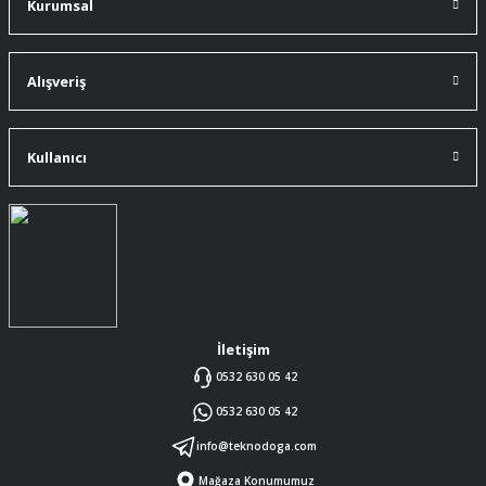
Kurumsal
91 mm çakıma tam oldu.
A... Ç... | 11/07/2026
Alışveriş
ürüne gelince swiss knife tam oturdu ve
kullandığımda da işlevini yerine getir.
Kullanıcı
A... Ç... | 11/07/2026
Memnumum
K... N... | 09/07/2026
Gayet profesyonel bir ekip
Furkan Kaşıkyapan | 25/05/2026
İletişim
0532 630 05 42
GAYET GÜZEL VE ÖZENLİ
0532 630 05 42
PAKETLENMİŞTİ
Sedat Vural | 23/05/2026
info@teknodoga.com
Mağaza Konumumuz