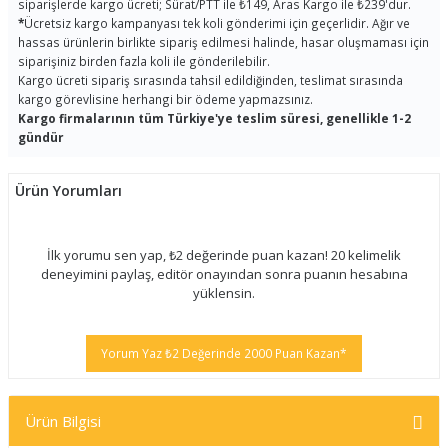
siparişlerde kargo ücreti; Sürat/PTT ile ₺149, Aras Kargo ile ₺239'dur.
*
Ücretsiz kargo kampanyası tek koli gönderimi için geçerlidir. Ağır ve
hassas ürünlerin birlikte sipariş edilmesi halinde, hasar oluşmaması için
siparişiniz birden fazla koli ile gönderilebilir.
Kargo ücreti sipariş sırasında tahsil edildiğinden, teslimat sırasında
kargo görevlisine herhangi bir ödeme yapmazsınız.
Kargo firmalarının tüm Türkiye'ye teslim süresi, genellikle 1-2
gündür
Ürün Yorumları
İlk yorumu sen yap, ₺2 değerinde puan kazan! 20 kelimelik
deneyimini paylaş, editör onayından sonra puanın hesabına
yüklensin.
Yorum Yaz ₺2 Değerinde 2000 Puan Kazan*
Ürün Bilgisi