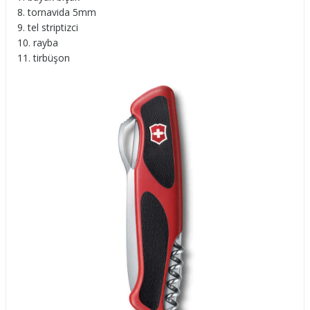
tornavida 5mm
tel striptizci
rayba
tirbüşon