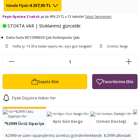
4.257,05 TL
Havale Fiyatı:
ları
tand
ürek Testere
Baitcasting Olta Makinesi
Çıkrık Tekne Kamışı
Balıkçı Çantası
Peşin fiyatına 3 taksit
ya da 499,23 TL x 12 taksitle!
Taksit Seçenekleri
en
iti
Makine Yağı
Göl Kamışı
Balık Malzemeleri Çantası
STOKTA VAR | Stoklarımız günceldir.
okası
ası
Daha Fazla VICTORINOX Çok Fonksiyonlu Çakı
Kepçe Livar Pinter
Hafta içi 14:30'a kadar sipariş ver, aynı gün kargoda!
Ücretsiz Kargo
ari
eri
Mücadele Kemeri
 / Yedek Parça
Balık Kovası
Sepete Ekle
Fiyatı Düşünce Haber Ver
Aynı Gün Kargo
Uzman Desteği
*₺2999 Üstü Siparişe
Dis
₺2999 ve üzeri siparişleriniz ücretsiz gönderilmektedir. ₺2999 altındaki