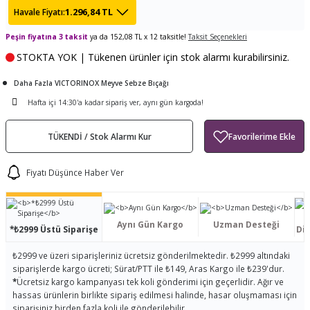
1.296,84 TL
Havale Fiyatı:
ları
tand
ürek Testere
Baitcasting Olta Makinesi
Çıkrık Tekne Kamışı
Balıkçı Çantası
Peşin fiyatına 3 taksit
ya da 152,08 TL x 12 taksitle!
Taksit Seçenekleri
en
iti
Makine Yağı
Göl Kamışı
Balık Malzemeleri Çantası
STOKTA YOK | Tükenen ürünler için stok alarmı kurabilirsiniz.
okası
ası
Daha Fazla VICTORINOX Meyve Sebze Bıçağı
Kepçe Livar Pinter
Hafta içi 14:30'a kadar sipariş ver, aynı gün kargoda!
ari
eri
Mücadele Kemeri
TÜKENDİ / Stok Alarmı Kur
 / Yedek Parça
Balık Kovası
Fiyatı Düşünce Haber Ver
Aynı Gün Kargo
Uzman Desteği
*₺2999 Üstü Siparişe
Dis
₺2999 ve üzeri siparişleriniz ücretsiz gönderilmektedir. ₺2999 altındaki
siparişlerde kargo ücreti; Sürat/PTT ile ₺149, Aras Kargo ile ₺239'dur.
*
Ücretsiz kargo kampanyası tek koli gönderimi için geçerlidir. Ağır ve
hassas ürünlerin birlikte sipariş edilmesi halinde, hasar oluşmaması için
siparişiniz birden fazla koli ile gönderilebilir.