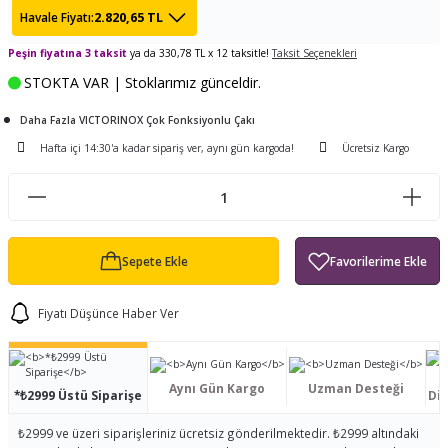
2.820,65 TL
Havale Fiyatı:
ları
tand
ürek Testere
Baitcasting Olta Makinesi
Çıkrık Tekne Kamışı
Balıkçı Çantası
Peşin fiyatına 3 taksit
ya da 330,78 TL x 12 taksitle!
Taksit Seçenekleri
en
iti
Makine Yağı
Göl Kamışı
Balık Malzemeleri Çantası
STOKTA VAR | Stoklarımız günceldir.
okası
ası
Daha Fazla VICTORINOX Çok Fonksiyonlu Çakı
Kepçe Livar Pinter
Hafta içi 14:30'a kadar sipariş ver, aynı gün kargoda!
Ücretsiz Kargo
ari
eri
Mücadele Kemeri
 / Yedek Parça
Balık Kovası
Sepete Ekle
Fiyatı Düşünce Haber Ver
Aynı Gün Kargo
Uzman Desteği
*₺2999 Üstü Siparişe
Dis
₺2999 ve üzeri siparişleriniz ücretsiz gönderilmektedir. ₺2999 altındaki