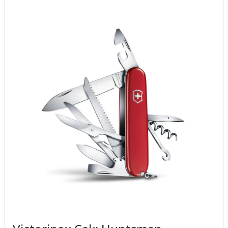
açıcı
9. Tirbüşon
Ağırlığı :
97 gra
10. Makas
Kılıf :
Kutu içerisinde kılıf bu
11. Ağaç testeresi
Garanti
: Resmi Türkiye Distrib
Authorized Victorinox Dealer TEKN
O
DOĞA