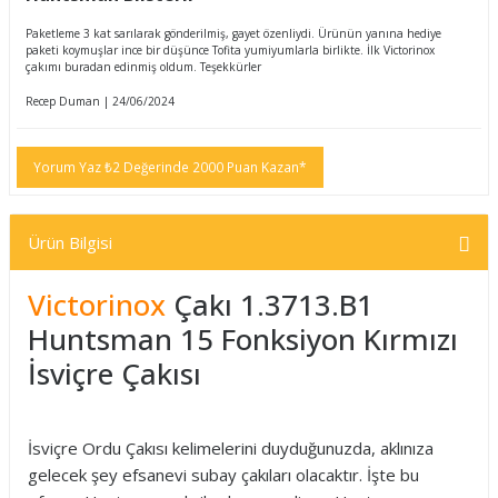
Paketleme 3 kat sarılarak gönderilmiş, gayet özenliydi. Ürünün yanına hediye
paketi koymuşlar ince bir düşünce Tofita yumiyumlarla birlikte. İlk Victorinox
çakımı buradan edinmiş oldum. Teşekkürler
Recep Duman | 24/06/2024
Yorum Yaz ₺2 Değerinde 2000 Puan Kazan*
Ürün Bilgisi
Victorinox
Çakı 1.3713.B1
Huntsman 15 Fonksiyon Kırmızı
İsviçre Çakısı
İsviçre Ordu Çakısı kelimelerini duyduğunuzda, aklınıza
gelecek şey efsanevi subay çakıları olacaktır. İşte bu