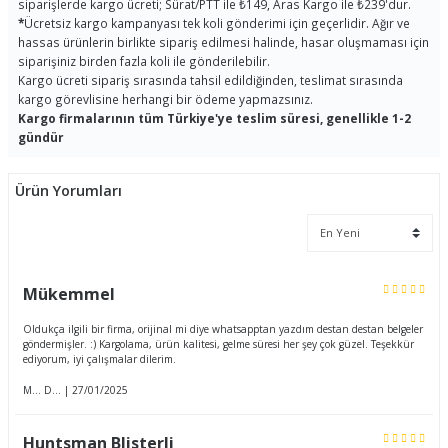
siparişlerde kargo ücreti; Sürat/PTT ile ₺149, Aras Kargo ile ₺239'dur.
*
Ücretsiz kargo kampanyası tek koli gönderimi için geçerlidir. Ağır ve
hassas ürünlerin birlikte sipariş edilmesi halinde, hasar oluşmaması için
siparişiniz birden fazla koli ile gönderilebilir.
Kargo ücreti sipariş sırasında tahsil edildiğinden, teslimat sırasında
kargo görevlisine herhangi bir ödeme yapmazsınız.
Kargo firmalarının tüm Türkiye'ye teslim süresi, genellikle 1-2
gündür
Ürün Yorumları
Mükemmel
Oldukça ilgili bir firma, orijinal mi diye whatsapptan yazdım destan destan belgeler
göndermişler. :) Kargolama, ürün kalitesi, gelme süresi her şey çok güzel. Teşekkür
ediyorum, iyi çalışmalar dilerim.
M... D... | 27/01/2025
Huntsman Blisterli