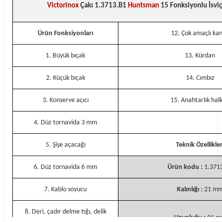
Victorinox
Çakı 1.3713.B1
Huntsman
15 Fonksiyonlu İsviç
Ürün Fonksiyonları
12. Çok amaçlı ka
1. Büyük bıçak
13. Kürdan
2. Küçük bıçak
14. Cımbız
3. Konserve açıcı
15. Anahtarlık halk
4. Düz tornavida 3 mm
5. Şişe açacağı
Teknik Özellikler
6. Düz tornavida 6 mm
Ürün kodu :
1.371
7. Kablo soyucu
Kalınlığı :
21 m
8. Deri, çadır delme tığı, delik
Uzunluğu :
91 