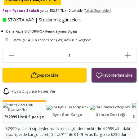
ları
tand
ürek Testere
Baitcasting Olta Makinesi
Çıkrık Tekne Kamışı
Balıkçı Çantası
Peşin fiyatına 3 taksit
ya da 152,31 TL x 12 taksitle!
Taksit Seçenekleri
STOKTA VAR | Stoklarımız günceldir.
en
iti
Makine Yağı
Göl Kamışı
Balık Malzemeleri Çantası
Daha Fazla VICTORINOX Kemik Sıyırma Bıçağı
okası
ası
Kepçe Livar Pinter
Hafta içi 14:30'a kadar sipariş ver, aynı gün kargoda!
ari
eri
Mücadele Kemeri
 / Yedek Parça
Balık Kovası
Sepete Ekle
Fiyatı Düşünce Haber Ver
Aynı Gün Kargo
Uzman Desteği
*₺2999 Üstü Siparişe
Dis
₺2999 ve üzeri siparişleriniz ücretsiz gönderilmektedir. ₺2999 altındaki
siparişlerde kargo ücreti; Sürat/PTT ile ₺149, Aras Kargo ile ₺239'dur.