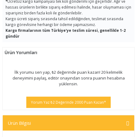
*
Ücretsiz kargo kampanyası tek koli gönderimi için geçerlidir. Ağır ve
hassas ürünlerin birlikte sipariş edilmesi halinde, hasar oluşmaması için
siparişiniz birden fazla koli ile gönderilebilir.
Kargo ücreti sipariş sırasında tahsil edildiğinden, teslimat sırasında
kargo görevlisine herhangi bir ödeme yapmazsınız.
Kargo firmalarının tüm Türkiye'ye teslim süresi, genellikle 1-2
gündür
Ürün Yorumları
İlk yorumu sen yap, ₺2 değerinde puan kazan! 20 kelimelik
deneyimini paylaş, editör onayından sonra puanın hesabına
yüklensin.
Yorum Yaz ₺2 Değerinde 2000 Puan Kazan*
Ürün Bilgisi