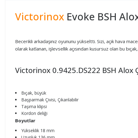
Victorinox
Evoke BSH Alox
Becerikli arkadaşınız oyununu yükseltti. Sizi, açık hava mac
olarak katlanan, işlevsellik açısından kusursuz olan bu bıça
Victorinox 0.9425.DS222 BSH Alox Ça
Bıçak, büyük
Başparmak Çivisi, Çıkarılabilir
Taşıma klipsi
Kordon deliği
Boyutlar
Yükseklik 18 mm
Uzunluk 136 mm