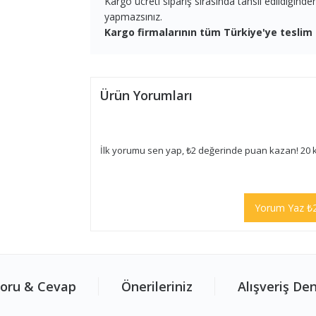
Kargo ücreti sipariş sırasında tahsil edildiğind
yapmazsınız.
Kargo firmalarının tüm Türkiye'ye teslim 
Ürün Yorumları
İlk yorumu sen yap, ₺2 değerinde puan kazan! 20 
Yorum Yaz ₺
oru & Cevap
Önerileriniz
Alışveriş De