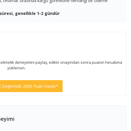
en, teslimat sırasında kargo görevlisine herhangi bir ödeme
süresi, genellikle 1-2 gündür
kelimelik deneyimini paylaş, editör onayından sonra puanın hesabına
yüklensin.
2 Değerinde 2000 Puan Kazan*
neyimi