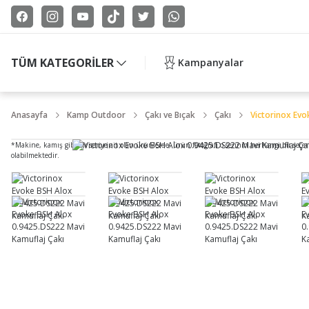
TÜM KATEGORİLER
Kampanyalar
Anasayfa
Kamp Outdoor
Çakı ve Bıçak
Çakı
Victorinox Evo
*Makine, kamış gibi bir seriye ait olan ürünlerde, ürün fotoğrafı o serinin herhangi bir seçe
olabilmektedir.