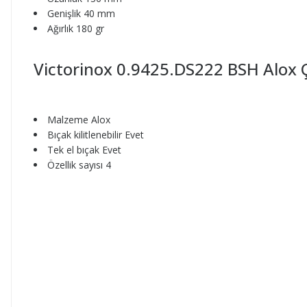
Genişlik 40 mm
Ağırlık 180 gr
Victorinox 0.9425.DS222 BSH Alox Ç
Malzeme Alox
Bıçak kilitlenebilir Evet
Tek el bıçak Evet
Özellik sayısı 4