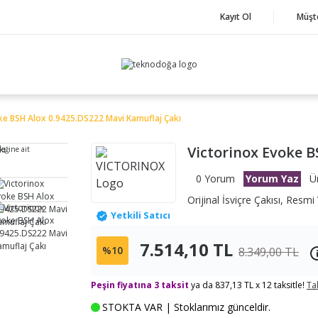
Kayıt Ol
Müşt
ke BSH Alox 0.9425.DS222 Mavi Kamuflaj Çakı
Victorinox Evoke B
neğine ait
0 Yorum
Yorum Yaz
Ü
Orijinal İsviçre Çakısı, Resmi 
Yetkili Satıcı
7.514,10 TL
%10
8.349,00 TL
Peşin fiyatına 3 taksit
ya da 837,13 TL x 12 taksitle!
Ta
STOKTA VAR | Stoklarımız günceldir.