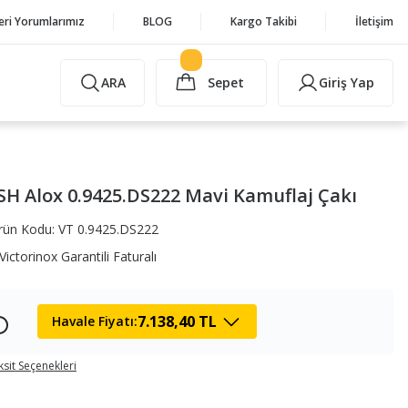
eri Yorumlarımız
BLOG
Kargo Takibi
İletişim
ARA
Sepet
Giriş Yap
SH Alox 0.9425.DS222 Mavi Kamuflaj Çakı
rün Kodu: VT 0.9425.DS222
Victorinox Garantili Faturalı
7.138,40 TL
Havale Fiyatı:
ksit Seçenekleri