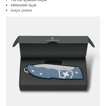
Kilitlenebilir bıçak
İsviçre üretimi