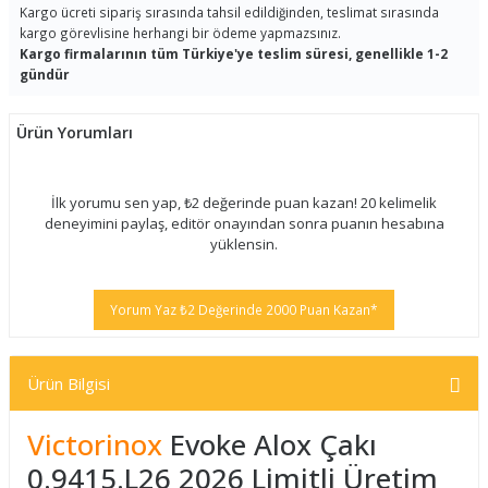
Kargo ücreti sipariş sırasında tahsil edildiğinden, teslimat sırasında
kargo görevlisine herhangi bir ödeme yapmazsınız.
Kargo firmalarının tüm Türkiye'ye teslim süresi, genellikle 1-2
gündür
Ürün Yorumları
İlk yorumu sen yap, ₺2 değerinde puan kazan! 20 kelimelik
deneyimini paylaş, editör onayından sonra puanın hesabına
yüklensin.
Yorum Yaz ₺2 Değerinde 2000 Puan Kazan*
Ürün Bilgisi
Victorinox
Evoke Alox Çakı
0.9415.L26 2026 Limitli Üretim