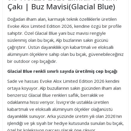
Çakı | Buz Mavisi(Glacial Blue)
Doğadan ilham alan, karmaşık teknik özelliklerle üretilen
Evoke Alox Limited Edition 2026, kendine özgü bir profile
sahiptir. Özel Glacial Blue yani buz mavisi rengiyle
süslenmiş olan bu bıçak, Alp buzlarının sakin gücünü
çağrıştırır. Üstün dayanıklılık için kabartmalı ve eloksallı
alüminyum ölçeklere sahip olan bu bıçak, güvenebileceğiniz
bir outdoor cep bıçağıdır.
Glacial Blue renkli sınırlı sayıda üretilmiş cep bıçağı
Sade ve hassas Evoke Alox Limited Edition 2026 kendini
ortaya koyuyor. Alp buzullarının sakin gücünden ilham alan
benzersiz Glacial Blue renkleri saflık, berraklık ve
odaklanma hissi veriyor. İsviçre'de ustalıkla üretilen
kabartmalı ve eloksallı alüminyum ölçekler olağanüstü
dayanıklılık sunuyor. Arka yüzünde üretim yılı olan 2026'nın
işlendiği ve şık siyah bir hediye kutusunda sunulan bu bıçak,
özel bir koleksiyon parçası olarak öne çıkıyor.