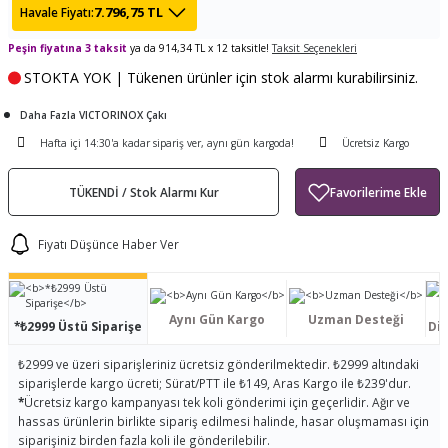
7.796,75 TL
Havale Fiyatı:
ları
tand
ürek Testere
Baitcasting Olta Makinesi
Çıkrık Tekne Kamışı
Balıkçı Çantası
Peşin fiyatına 3 taksit
ya da 914,34 TL x 12 taksitle!
Taksit Seçenekleri
en
iti
Makine Yağı
Göl Kamışı
Balık Malzemeleri Çantası
STOKTA YOK | Tükenen ürünler için stok alarmı kurabilirsiniz.
Daha Fazla VICTORINOX Çakı
okası
ası
Kepçe Livar Pinter
Hafta içi 14:30'a kadar sipariş ver, aynı gün kargoda!
Ücretsiz Kargo
ari
eri
Mücadele Kemeri
TÜKENDİ / Stok Alarmı Kur
 / Yedek Parça
Balık Kovası
Fiyatı Düşünce Haber Ver
Aynı Gün Kargo
Uzman Desteği
*₺2999 Üstü Siparişe
Dis
₺2999 ve üzeri siparişleriniz ücretsiz gönderilmektedir. ₺2999 altındaki
siparişlerde kargo ücreti; Sürat/PTT ile ₺149, Aras Kargo ile ₺239'dur.
*
Ücretsiz kargo kampanyası tek koli gönderimi için geçerlidir. Ağır ve
hassas ürünlerin birlikte sipariş edilmesi halinde, hasar oluşmaması için
siparişiniz birden fazla koli ile gönderilebilir.