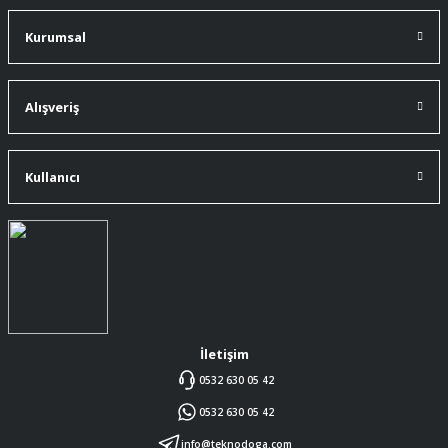
A... Ç... | 11/07/2026
Kurumsal
91 mm çakıma tam oldu.
A... Ç... | 11/07/2026
Alışveriş
ürüne gelince swiss knife tam oturdu ve
kullandığımda da işlevini yerine getir.
Kullanıcı
A... Ç... | 11/07/2026
Memnumum
K... N... | 09/07/2026
Gayet profesyonel bir ekip
Furkan Kaşıkyapan | 25/05/2026
İletişim
0532 630 05 42
GAYET GÜZEL VE ÖZENLİ
0532 630 05 42
PAKETLENMİŞTİ
Sedat Vural | 23/05/2026
info@teknodoga.com