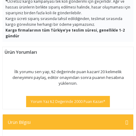
*
Ücretsiz kargo kampanyası tek koli gönderimi için geçerlidir. Ağır ve
hassas ürünlerin birlikte sipariş edilmesi halinde, hasar oluşmaması için
siparişiniz birden fazla koli ile gönderilebilir.
Kargo ücreti sipariş sırasında tahsil edildiğinden, teslimat sırasında
kargo görevlisine herhangi bir ödeme yapmazsınız.
Kargo firmalarının tüm Türkiye'ye teslim süresi, genellikle 1-2
gündür
Ürün Yorumları
İlk yorumu sen yap, ₺2 değerinde puan kazan! 20 kelimelik
deneyimini paylaş, editör onayından sonra puanın hesabına
yüklensin.
Yorum Yaz ₺2 Değerinde 2000 Puan Kazan*
Ürün Bilgisi