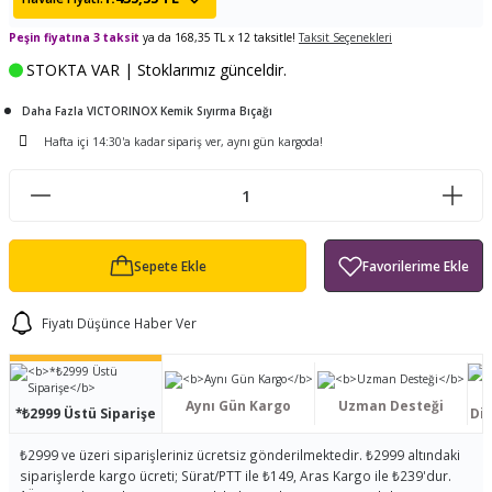
ları
tand
ürek Testere
Baitcasting Olta Makinesi
Çıkrık Tekne Kamışı
Balıkçı Çantası
Peşin fiyatına 3 taksit
ya da 168,35 TL x 12 taksitle!
Taksit Seçenekleri
STOKTA VAR | Stoklarımız günceldir.
en
iti
Makine Yağı
Göl Kamışı
Balık Malzemeleri Çantası
Daha Fazla VICTORINOX Kemik Sıyırma Bıçağı
okası
ası
Kepçe Livar Pinter
Hafta içi 14:30'a kadar sipariş ver, aynı gün kargoda!
ari
eri
Mücadele Kemeri
 / Yedek Parça
Balık Kovası
Sepete Ekle
Fiyatı Düşünce Haber Ver
Aynı Gün Kargo
Uzman Desteği
*₺2999 Üstü Siparişe
Dis
₺2999 ve üzeri siparişleriniz ücretsiz gönderilmektedir. ₺2999 altındaki
siparişlerde kargo ücreti; Sürat/PTT ile ₺149, Aras Kargo ile ₺239'dur.