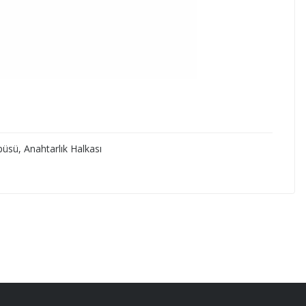
üsü, Anahtarlık Halkası
ebilirsiniz.