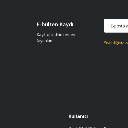
iparişler geliyor gönül rahatlığıyla
E-bülten Kaydı
Kayıt ol indirimlerden
faydalan.
*istediğiniz z
Gönder
 getir.
Kullanıcı