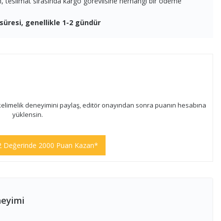
en, teslimat sırasında kargo görevlisine herhangi bir ödeme
süresi, genellikle 1-2 gündür
kelimelik deneyimini paylaş, editör onayından sonra puanın hesabına
yüklensin.
2 Değerinde 2000 Puan Kazan*
neyimi