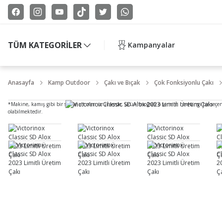
TÜM KATEGORİLER
Kampanyalar
Anasayfa
Kamp Outdoor
Çakı ve Bıçak
Çok Fonksiyonlu Çakı
*Makine, kamış gibi bir seriye ait olan ürünlerde, ürün fotoğrafı o serinin herhangi bir seçe
olabilmektedir.