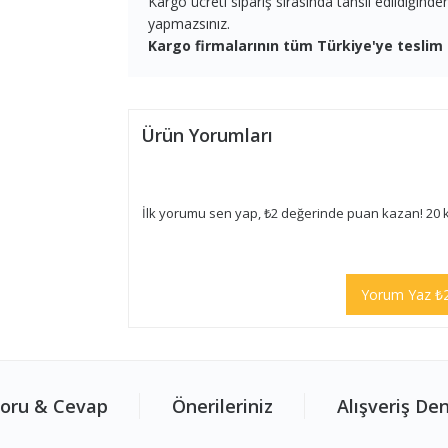
Kargo ücreti sipariş sırasında tahsil edildiğind
yapmazsınız.
Kargo firmalarının tüm Türkiye'ye teslim 
Ürün Yorumları
İlk yorumu sen yap, ₺2 değerinde puan kazan! 20 
Yorum Yaz ₺
oru & Cevap
Önerileriniz
Alışveriş De