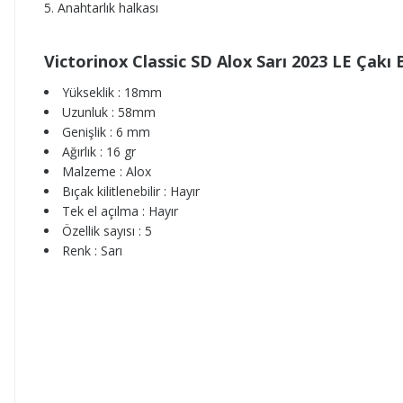
Anahtarlık halkası
Victorinox Classic SD Alox Sarı 2023 LE Çakı
Yükseklik : 18mm
Uzunluk : 58mm
Genişlik : 6 mm
Ağırlık : 16 gr
Malzeme : Alox
Bıçak kilitlenebilir : Hayır
Tek el açılma : Hayır
Özellik sayısı : 5
Renk : Sarı