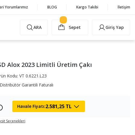
eri Yorumlarımız
BLOG
Kargo Takibi
İletişim
ARA
Sepet
Giriş Yap
SD Alox 2023 Limitli Üretim Çakı
rün Kodu: VT 0.6221.L23
Distribütör Garantili Faturalı
2.581,25 TL
Havale Fiyatı:
ksit Seçenekleri