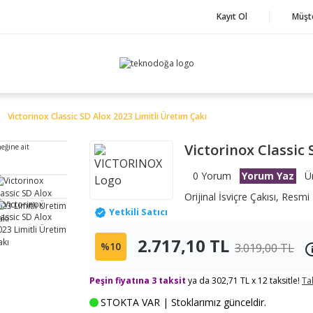
Kayıt Ol
Müşt
Victorinox Classic SD Alox 2023 Limitli Üretim Çakı
Victorinox Classic 
neğine ait
0 Yorum
Yorum Yaz
Ü
Orijinal İsviçre Çakısı, Resmi 
Yetkili Satıcı
2.717,10 TL
%10
3.019,00 TL
Peşin fiyatına 3 taksit
ya da 302,71 TL x 12 taksitle!
Ta
STOKTA VAR | Stoklarımız günceldir.