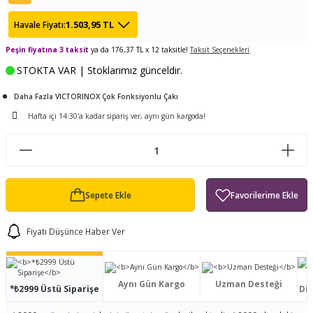
ları
tand
ürek Testere
Baitcasting Olta Makinesi
Çıkrık Tekne Kamışı
Balıkçı Çantası
1.503,95 TL
Havale Fiyatı:
en
iti
Peşin fiyatına 3 taksit
ya da 176,37 TL x 12 taksitle!
Makine Yağı
Göl Kamışı
Balık Malzemeleri Çantası
Taksit Seçenekleri
STOKTA VAR | Stoklarımız günceldir.
okası
ası
Kepçe Livar Pinter
Daha Fazla VICTORINOX Çok Fonksiyonlu Çakı
Hafta içi 14:30'a kadar sipariş ver, aynı gün kargoda!
ari
eri
Mücadele Kemeri
 / Yedek Parça
Balık Kovası
Sepete Ekle
Fiyatı Düşünce Haber Ver
Aynı Gün Kargo
Uzman Desteği
*₺2999 Üstü Siparişe
Dis