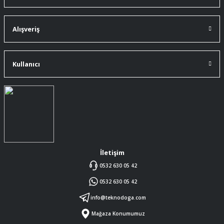
91 mm çakıma tam oldu.
A... Ç... | 11/07/2026
Alışveriş
ürüne gelince swiss knife tam oturdu ve
kullandığımda da işlevini yerine getir.
Kullanıcı
A... Ç... | 11/07/2026
Memnumum
K... N... | 09/07/2026
Gayet profesyonel bir ekip
Furkan Kaşıkyapan | 25/05/2026
İletişim
0532 630 05 42
GAYET GÜZEL VE ÖZENLİ
0532 630 05 42
PAKETLENMİŞTİ
Sedat Vural | 23/05/2026
info@teknodoga.com
Mağaza Konumumuz
ALIŞ VERİŞİ HEP BİLİNEN SİTELERDEN