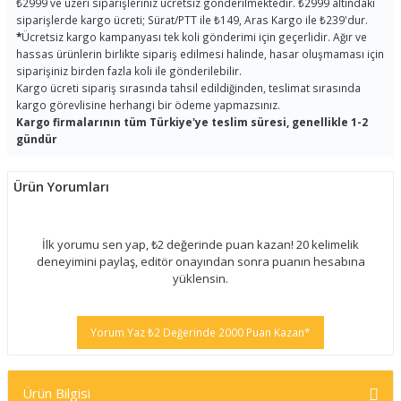
₺2999 ve üzeri siparişleriniz ücretsiz gönderilmektedir. ₺2999 altındaki
siparişlerde kargo ücreti; Sürat/PTT ile ₺149, Aras Kargo ile ₺239'dur.
*
Ücretsiz kargo kampanyası tek koli gönderimi için geçerlidir. Ağır ve
hassas ürünlerin birlikte sipariş edilmesi halinde, hasar oluşmaması için
siparişiniz birden fazla koli ile gönderilebilir.
Kargo ücreti sipariş sırasında tahsil edildiğinden, teslimat sırasında
kargo görevlisine herhangi bir ödeme yapmazsınız.
Kargo firmalarının tüm Türkiye'ye teslim süresi, genellikle 1-2
gündür
Ürün Yorumları
İlk yorumu sen yap, ₺2 değerinde puan kazan! 20 kelimelik
deneyimini paylaş, editör onayından sonra puanın hesabına
yüklensin.
Yorum Yaz ₺2 Değerinde 2000 Puan Kazan*
Ürün Bilgisi