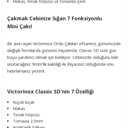
Makas, tırnak törpüsü ve tonavida içerir
Çakmak Cebinize Sığan 7 Fonksiyonlu
Mini Çakı!
Bir asırı aşan Victorinox Ordu Çakıları efsanesi, günümüzde
değişik formlarda günümü hayatında. Classic SD size gün
boyu yardımcı olmak için bekliyor. Cebinizde olduğunu bile
unutacağınız 9mm'lik kalınlığı ile ihiyacınız olduğunda onu
hatırlamanız yeterli.
Victorinox Classic SD'nin 7 Özelliği
Küçük bıçak
Makas
Tırnak törpüsü
Tornavia 2.5mm
Anahtarlık halkası