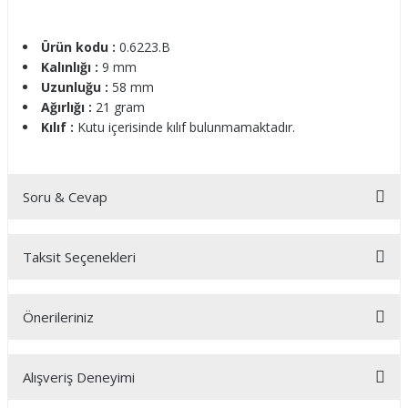
Ürün kodu :
0.6223.B
Kalınlığı :
9 mm
Uzunluğu :
58 mm
Ağırlığı :
21 gram
Kılıf :
Kutu içerisinde kılıf bulunmamaktadır.
Soru & Cevap
Taksit Seçenekleri
Ürün hakkında henüz soru sorulmamış.
Önerileriniz
Soru Sor
Bu ürünün fiyat bilgisi, resim, ürün açıklamalarında ve diğer
Alışveriş Deneyimi
konularda yetersiz gördüğünüz noktaları öneri formunu
kullanarak tarafımıza iletebilirsiniz.