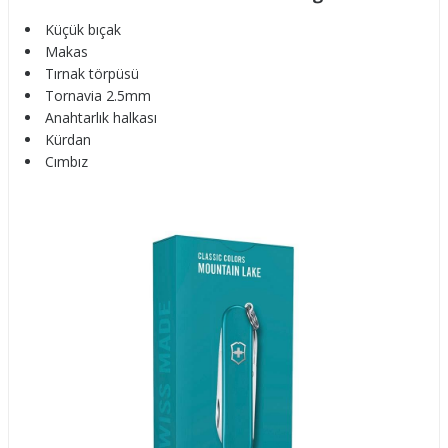
Küçük bıçak
Makas
Tırnak törpüsü
Tornavia 2.5mm
Anahtarlık halkası
Kürdan
Cımbız