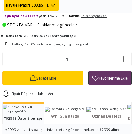
1.503,95 TL
Havale Fiyatı:
ları
tand
ürek Testere
Baitcasting Olta Makinesi
Çıkrık Tekne Kamışı
Balıkçı Çantası
Peşin fiyatına 3 taksit
ya da 176,37 TL x 12 taksitle!
Taksit Seçenekleri
en
iti
Makine Yağı
Göl Kamışı
Balık Malzemeleri Çantası
STOKTA VAR | Stoklarımız günceldir.
okası
ası
Daha Fazla VICTORINOX Çok Fonksiyonlu Çakı
Kepçe Livar Pinter
Hafta içi 14:30'a kadar sipariş ver, aynı gün kargoda!
ari
eri
Mücadele Kemeri
 / Yedek Parça
Balık Kovası
Sepete Ekle
Fiyatı Düşünce Haber Ver
Aynı Gün Kargo
Uzman Desteği
*₺2999 Üstü Siparişe
Dis
₺2999 ve üzeri siparişleriniz ücretsiz gönderilmektedir. ₺2999 altındaki