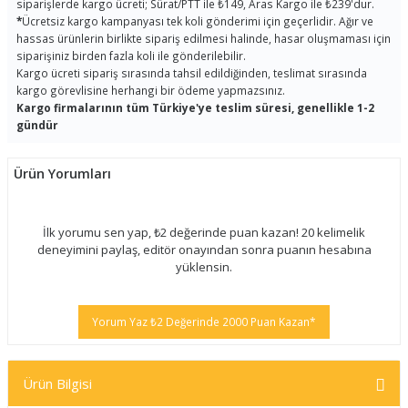
siparişlerde kargo ücreti; Sürat/PTT ile ₺149, Aras Kargo ile ₺239'dur.
*
Ücretsiz kargo kampanyası tek koli gönderimi için geçerlidir. Ağır ve
hassas ürünlerin birlikte sipariş edilmesi halinde, hasar oluşmaması için
siparişiniz birden fazla koli ile gönderilebilir.
Kargo ücreti sipariş sırasında tahsil edildiğinden, teslimat sırasında
kargo görevlisine herhangi bir ödeme yapmazsınız.
Kargo firmalarının tüm Türkiye'ye teslim süresi, genellikle 1-2
gündür
Ürün Yorumları
İlk yorumu sen yap, ₺2 değerinde puan kazan! 20 kelimelik
deneyimini paylaş, editör onayından sonra puanın hesabına
yüklensin.
Yorum Yaz ₺2 Değerinde 2000 Puan Kazan*
Ürün Bilgisi