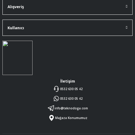
A... Ç... | 11/07/2026
Alışveriş
ürüne gelince swiss knife tam oturdu ve
kullandığımda da işlevini yerine getir.
Kullanıcı
A... Ç... | 11/07/2026
Memnumum
K... N... | 09/07/2026
Gayet profesyonel bir ekip
Furkan Kaşıkyapan | 25/05/2026
İletişim
0532 630 05 42
GAYET GÜZEL VE ÖZENLİ
0532 630 05 42
PAKETLENMİŞTİ
Sedat Vural | 23/05/2026
info@teknodoga.com
Mağaza Konumumuz
ALIŞ VERİŞİ HEP BİLİNEN SİTELERDEN
YAPTIM MALUM SİTELERDE ÜSTÜNE
ÖYLE BİR KAR KOYUP SATIYORLARKİ