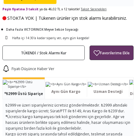
ları
tand
ürek Testere
Baitcasting Olta Makinesi
Çıkrık Tekne Kamışı
Balıkçı Çantası
Peşin fiyatına 3 taksit
ya da 46,02 TL x 12 taksitle!
Taksit Seçenekleri
STOKTA YOK | Tükenen ürünler için stok alarmı kurabilirsiniz.
en
iti
Makine Yağı
Göl Kamışı
Balık Malzemeleri Çantası
Daha Fazla VICTORINOX Meyve Sebze Soyacağı
okası
ası
Kepçe Livar Pinter
Hafta içi 14:30'a kadar sipariş ver, aynı gün kargoda!
ari
eri
Mücadele Kemeri
TÜKENDİ / Stok Alarmı Kur
 / Yedek Parça
Balık Kovası
Fiyatı Düşünce Haber Ver
Aynı Gün Kargo
Uzman Desteği
*₺2999 Üstü Siparişe
Dis
₺2999 ve üzeri siparişleriniz ücretsiz gönderilmektedir. ₺2999 altındaki
siparişlerde kargo ücreti; Sürat/PTT ile ₺149, Aras Kargo ile ₺239'dur.
*
Ücretsiz kargo kampanyası tek koli gönderimi için geçerlidir. Ağır ve
hassas ürünlerin birlikte sipariş edilmesi halinde, hasar oluşmaması için
siparişiniz birden fazla koli ile gönderilebilir.
Kargo ücreti sipariş sırasında tahsil edildiğinden, teslimat sırasında