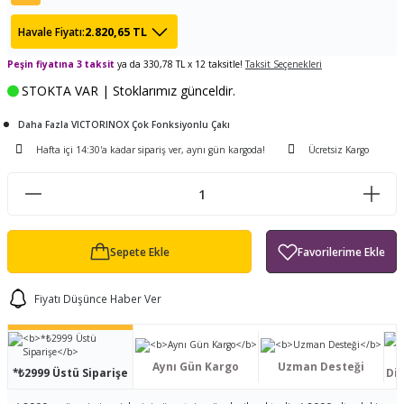
ları
tand
ürek Testere
Baitcasting Olta Makinesi
Çıkrık Tekne Kamışı
Balıkçı Çantası
2.820,65 TL
Havale Fiyatı:
en
iti
Peşin fiyatına 3 taksit
ya da 330,78 TL x 12 taksitle!
Makine Yağı
Göl Kamışı
Balık Malzemeleri Çantası
Taksit Seçenekleri
STOKTA VAR | Stoklarımız günceldir.
okası
ası
Kepçe Livar Pinter
Daha Fazla VICTORINOX Çok Fonksiyonlu Çakı
Hafta içi 14:30'a kadar sipariş ver, aynı gün kargoda!
Ücretsiz Kargo
ari
eri
Mücadele Kemeri
 / Yedek Parça
Balık Kovası
Sepete Ekle
Fiyatı Düşünce Haber Ver
Aynı Gün Kargo
Uzman Desteği
*₺2999 Üstü Siparişe
Dis