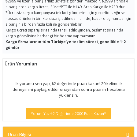
₺2999 ve üzeri siparişleriniz ücretsiz gönderilmektedir. ₺2999 altındaki
siparişlerde kargo ücreti; Sürat/PTT ile ₺149, Aras Kargo ile ₺239'dur.
*
Ücretsiz kargo kampanyası tek koli gönderimi için geçerlidir. Ağır ve
hassas ürünlerin birlikte sipariş edilmesi halinde, hasar oluşmaması için
siparişiniz birden fazla koli ile gönderilebilir.
Kargo ücreti sipariş sırasında tahsil edildiğinden, teslimat sırasında
kargo görevlisine herhangi bir ödeme yapmazsınız.
Kargo firmalarının tüm Türkiye'ye teslim süresi, genellikle 1-2
gündür
Ürün Yorumları
İlk yorumu sen yap, ₺2 değerinde puan kazan! 20 kelimelik
deneyimini paylaş, editör onayından sonra puanın hesabına
yüklensin.
Yorum Yaz ₺2 Değerinde 2000 Puan Kazan*
Ürün Bilgisi