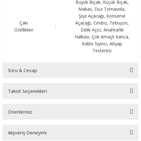
Büyük Bıçak, Küçük Bıçak,
Makas, Düz Tornavida,
Şişe Açacağı, Konserve
Çakı
Açacağı, Cımbız, Tirbuşon,
:
Özellikleri
Delik Açıcı, Anahtarlık
Halkası, Çok Amaçlı Kanca,
Kablo Sıyırıcı, Ahşap
Testeresi
Soru & Cevap
Taksit Seçenekleri
Ürün hakkında henüz soru sorulmamış.
Önerileriniz
Soru Sor
Bu ürünün fiyat bilgisi, resim, ürün açıklamalarında ve diğer
Alışveriş Deneyimi
konularda yetersiz gördüğünüz noktaları öneri formunu
kullanarak tarafımıza iletebilirsiniz.