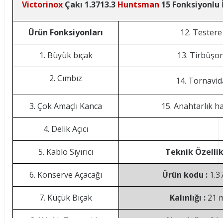
Victorinox
Çakı 1.3713.3
Huntsman
15 Fonksiyonlu 
Ürün Fonksiyonları
12. Testere
1. Büyük bıçak
13. Tirbüşo
2. Cımbız
14. Tornavid
3. Çok Amaçlı Kanca
15. Anahtarlık ha
4. Delik Açıcı
5. Kablo Sıyırıcı
Teknik Özellik
6. Konserve Açacağı
Ürün kodu :
1.3
7. Küçük Bıçak
Kalınlığı :
21 
8. Küçük Tornavida
Uzunluğu :
91