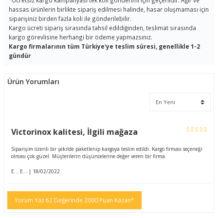
*
Ücretsiz kargo kampanyası tek koli gönderimi için geçerlidir. Ağır ve
hassas ürünlerin birlikte sipariş edilmesi halinde, hasar oluşmaması için
siparişiniz birden fazla koli ile gönderilebilir.
Kargo ücreti sipariş sırasında tahsil edildiğinden, teslimat sırasında
kargo görevlisine herhangi bir ödeme yapmazsınız.
Kargo firmalarının tüm Türkiye'ye teslim süresi, genellikle 1-2
gündür
Ürün Yorumları
Victorinox kalitesi, İlgili mağaza
Siparişim özenli bir şekilde paketlenip kargoya teslim edildi. Kargo firması seçeneği
olması çok güzel. Müşterilerin düşüncelerine değer veren bir firma.
E... E... | 18/02/2022
Yorum Yaz ₺2 Değerinde 2000 Puan Kazan*