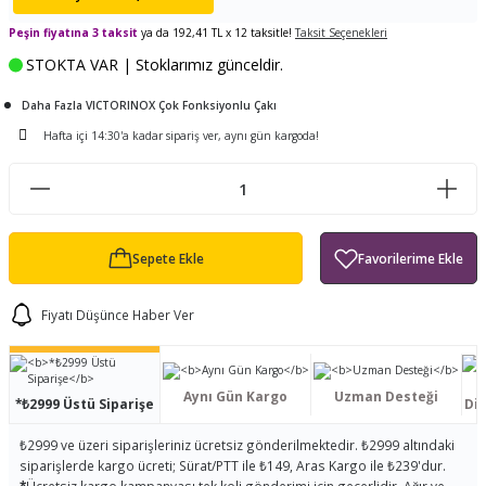
ları
tand
ürek Testere
Baitcasting Olta Makinesi
Çıkrık Tekne Kamışı
Balıkçı Çantası
Peşin fiyatına 3 taksit
ya da 192,41 TL x 12 taksitle!
Taksit Seçenekleri
STOKTA VAR | Stoklarımız günceldir.
en
iti
Makine Yağı
Göl Kamışı
Balık Malzemeleri Çantası
Daha Fazla VICTORINOX Çok Fonksiyonlu Çakı
okası
ası
Kepçe Livar Pinter
Hafta içi 14:30'a kadar sipariş ver, aynı gün kargoda!
ari
eri
Mücadele Kemeri
 / Yedek Parça
Balık Kovası
Sepete Ekle
Fiyatı Düşünce Haber Ver
Aynı Gün Kargo
Uzman Desteği
*₺2999 Üstü Siparişe
Dis
₺2999 ve üzeri siparişleriniz ücretsiz gönderilmektedir. ₺2999 altındaki
siparişlerde kargo ücreti; Sürat/PTT ile ₺149, Aras Kargo ile ₺239'dur.