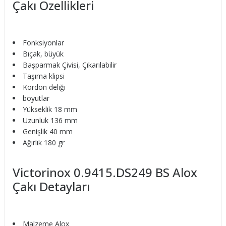
Çakı Özellikleri
Fonksiyonlar
Bıçak, büyük
Başparmak Çivisi, Çıkarılabilir
Taşıma klipsi
Kordon deliği
boyutlar
Yükseklik 18 mm
Uzunluk 136 mm
Genişlik 40 mm
Ağırlık 180 gr
Victorinox 0.9415.DS249 BS Alox
Çakı Detayları
Malzeme Alox