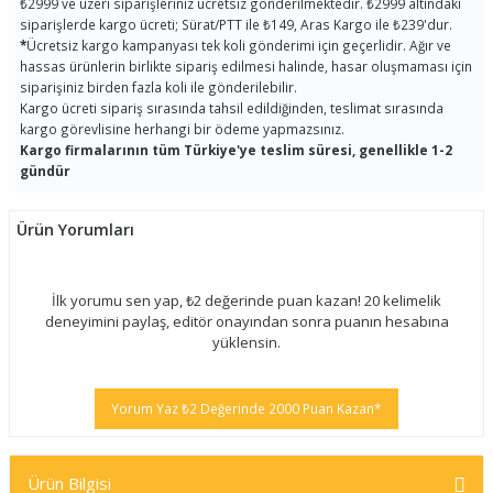
₺2999 ve üzeri siparişleriniz ücretsiz gönderilmektedir. ₺2999 altındaki
siparişlerde kargo ücreti; Sürat/PTT ile ₺149, Aras Kargo ile ₺239'dur.
*
Ücretsiz kargo kampanyası tek koli gönderimi için geçerlidir. Ağır ve
hassas ürünlerin birlikte sipariş edilmesi halinde, hasar oluşmaması için
siparişiniz birden fazla koli ile gönderilebilir.
Kargo ücreti sipariş sırasında tahsil edildiğinden, teslimat sırasında
kargo görevlisine herhangi bir ödeme yapmazsınız.
Kargo firmalarının tüm Türkiye'ye teslim süresi, genellikle 1-2
gündür
Ürün Yorumları
İlk yorumu sen yap, ₺2 değerinde puan kazan! 20 kelimelik
deneyimini paylaş, editör onayından sonra puanın hesabına
yüklensin.
Yorum Yaz ₺2 Değerinde 2000 Puan Kazan*
Ürün Bilgisi