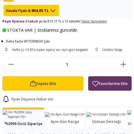
ları
tand
ürek Testere
Baitcasting Olta Makinesi
Çıkrık Tekne Kamışı
Balıkçı Çantası
6.934,05 TL
Havale Fiyatı:
en
iti
Peşin fiyatına 3 taksit
ya da 813,17 TL x 12 taksitle!
Makine Yağı
Göl Kamışı
Balık Malzemeleri Çantası
Taksit Seçenekleri
STOKTA VAR | Stoklarımız günceldir.
okası
ası
Kepçe Livar Pinter
Daha Fazla VICTORINOX Çakı
Hafta içi 14:30'a kadar sipariş ver, aynı gün kargoda!
Ücretsiz Kargo
ari
eri
Mücadele Kemeri
 / Yedek Parça
Balık Kovası
Sepete Ekle
Fiyatı Düşünce Haber Ver
Aynı Gün Kargo
Uzman Desteği
*₺2999 Üstü Siparişe
Dis