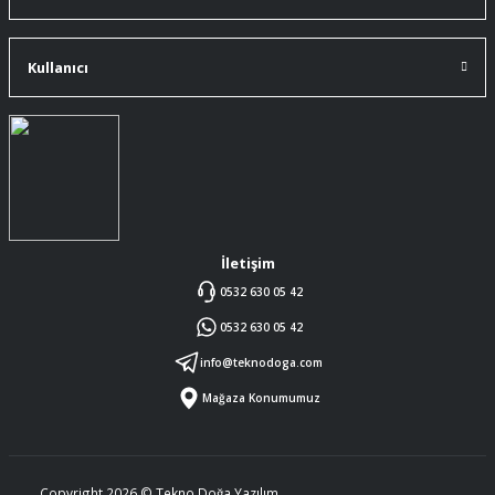
ürüne gelince swiss knife tam oturdu ve
kullandığımda da işlevini yerine getir.
Kullanıcı
A... Ç... | 11/07/2026
Memnumum
K... N... | 09/07/2026
Gayet profesyonel bir ekip
Furkan Kaşıkyapan | 25/05/2026
İletişim
0532 630 05 42
GAYET GÜZEL VE ÖZENLİ
0532 630 05 42
PAKETLENMİŞTİ
Sedat Vural | 23/05/2026
info@teknodoga.com
Mağaza Konumumuz
ALIŞ VERİŞİ HEP BİLİNEN SİTELERDEN
YAPTIM MALUM SİTELERDE ÜSTÜNE
ÖYLE BİR KAR KOYUP SATIYORLARKİ
SORMAYIN ŞANSIMA GÜVENİLİR
DÜRÜST SATIŞ YAPAN BU MAGAZA
Copyright 2026 © Tekno Doğa Yazılım