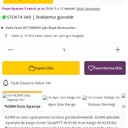
ları
tand
ürek Testere
Baitcasting Olta Makinesi
Çıkrık Tekne Kamışı
Balıkçı Çantası
Peşin fiyatına 3 taksit
ya da 29,06 TL x 12 taksitle!
Taksit Seçenekleri
STOKTA VAR | Stoklarımız günceldir.
en
iti
Makine Yağı
Göl Kamışı
Balık Malzemeleri Çantası
Daha Fazla VICTORINOX Çakı Bıçak Aksesuarları
okası
ası
Kepçe Livar Pinter
Hafta içi 14:30'a kadar sipariş ver, aynı gün kargoda!
ari
eri
Mücadele Kemeri
 / Yedek Parça
Balık Kovası
Sepete Ekle
Fiyatı Düşünce Haber Ver
Aynı Gün Kargo
Uzman Desteği
*₺2999 Üstü Siparişe
Dis
₺2999 ve üzeri siparişleriniz ücretsiz gönderilmektedir. ₺2999 altındaki
siparişlerde kargo ücreti; Sürat/PTT ile ₺149, Aras Kargo ile ₺239'dur.