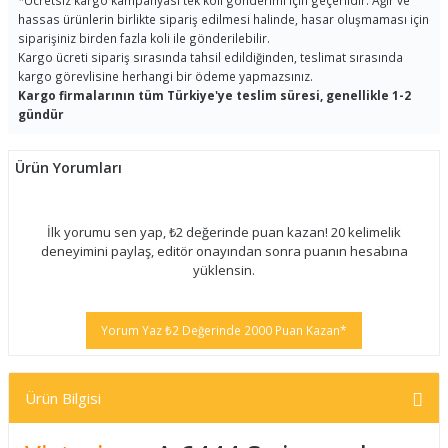
*
Ücretsiz kargo kampanyası tek koli gönderimi için geçerlidir. Ağır ve
hassas ürünlerin birlikte sipariş edilmesi halinde, hasar oluşmaması için
siparişiniz birden fazla koli ile gönderilebilir.
Kargo ücreti sipariş sırasında tahsil edildiğinden, teslimat sırasında
kargo görevlisine herhangi bir ödeme yapmazsınız.
Kargo firmalarının tüm Türkiye'ye teslim süresi, genellikle 1-2
gündür
Ürün Yorumları
İlk yorumu sen yap, ₺2 değerinde puan kazan! 20 kelimelik
deneyimini paylaş, editör onayından sonra puanın hesabına
yüklensin.
Yorum Yaz ₺2 Değerinde 2000 Puan Kazan*
Ürün Bilgisi