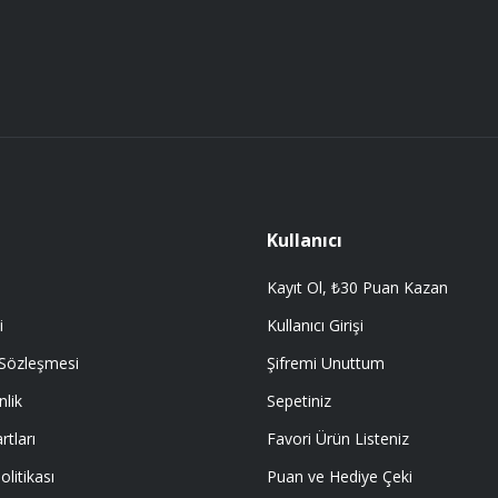
Gönder
 getir.
Kullanıcı
Kayıt Ol, ₺30 Puan Kazan
i
Kullanıcı Girişi
 Sözleşmesi
Şifremi Unuttum
nlik
Sepetiniz
rtları
Favori Ürün Listeniz
olitikası
Puan ve Hediye Çeki