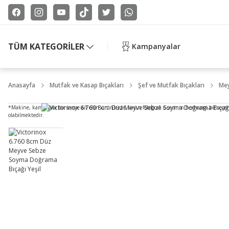
TÜM KATEGORİLER
Kampanyalar
Anasayfa
Mutfak ve Kasap Bıçakları
Şef ve Mutfak Bıçakları
Mey
*Makine, kamış gibi bir seriye ait olan ürünlerde, ürün fotoğrafı o serinin herhangi bir seçe
olabilmektedir.