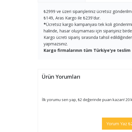
₺2999 ve üzeri siparişleriniz ücretsiz gönderilm
₺149, Aras Kargo ile ₺239'dur.
*
Ücretsiz kargo kampanyası tek koli gönderimi iç
halinde, hasar oluşmaması için siparişiniz birden 
Kargo ücreti sipariş sırasında tahsil edildiğind
yapmazsınız.
Kargo firmalarının tüm Türkiye'ye teslim 
Ürün Yorumları
İlk yorumu sen yap, ₺2 değerinde puan kazan! 20 
Yorum Yaz ₺