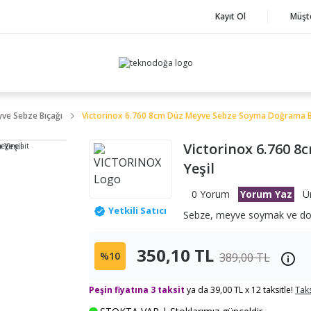
Kayıt Ol
Müşt
ve Sebze Bıçağı
Victorinox 6.760 8cm Düz Meyve Sebze Soyma Doğrama Bı
Victorinox 6.760 
neğine ait
Yeşil
0 Yorum
Yorum Yaz
Ü
Yetkili Satıcı
Sebze, meyve soymak ve doğ
350,10 TL
%10
389,00 TL
Peşin fiyatına 3 taksit
ya da 39,00 TL x 12 taksitle!
Taks