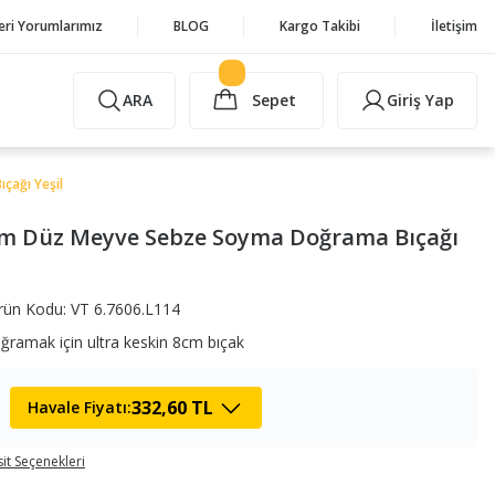
eri Yorumlarımız
BLOG
Kargo Takibi
İletişim
ARA
Sepet
Giriş Yap
çağı Yeşil
8cm Düz Meyve Sebze Soyma Doğrama Bıçağı
rün Kodu: VT 6.7606.L114
ramak için ultra keskin 8cm bıçak
332,60 TL
Havale Fiyatı:
it Seçenekleri