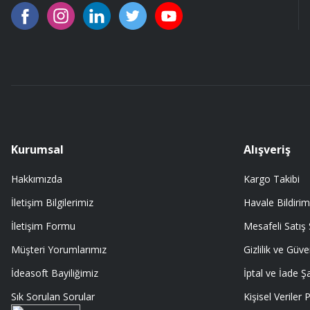
91 mm çakımın kürdanı ile bire bir değiştirdim.
A... Ç... | 11/07/2026
91 mm çakıma tam oldu.
A... Ç... | 11/07/2026
ürüne gelince swiss knife tam oturdu ve kullandığımda da işlevini yerine
A... Ç... | 11/07/2026
Kurumsal
Alışveriş
Hakkımızda
Kargo Takibi
Memnumum
İletişim Bilgilerimiz
Havale Bildirim
K... N... | 09/07/2026
İletişim Formu
Mesafeli Satış
Gayet profesyonel bir ekip
Müşteri Yorumlarımız
Gizlilik ve Güve
Furkan Kaşıkyapan | 25/05/2026
İdeasoft Bayiliğimiz
İptal ve İade Şa
Sık Sorulan Sorular
Kişisel Veriler P
GAYET GÜZEL VE ÖZENLİ PAKETLENMİŞTİ