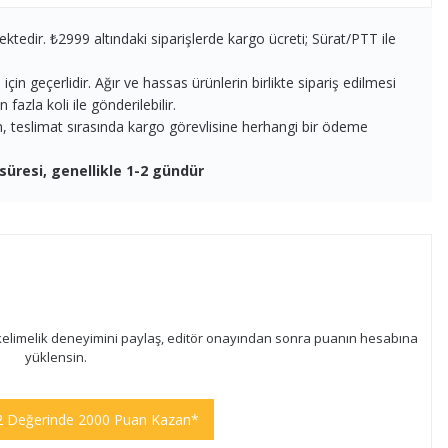
ektedir. ₺2999 altındaki siparişlerde kargo ücreti; Sürat/PTT ile
in geçerlidir. Ağır ve hassas ürünlerin birlikte sipariş edilmesi
fazla koli ile gönderilebilir.
en, teslimat sırasında kargo görevlisine herhangi bir ödeme
süresi, genellikle 1-2 gündür
kelimelik deneyimini paylaş, editör onayından sonra puanın hesabına
yüklensin.
2 Değerinde 2000 Puan Kazan*