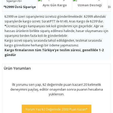
Aynı Gün Kargo
Uzman Desteği
*₺2999 Üstü Siparişe
Dis
₺2999 ve üzeri siparişleriniz ücretsiz gönderilmektedir. ₺2999 altındaki
siparişlerde kargo ücreti; Sürat/PTT ile ₺149, Aras Kargo ile ₺239'dur.
*
Ücretsiz kargo kampanyası tek koli gönderimi için geçerlidir. Ağır ve
hassas ürünlerin birlikte sipariş edilmesi halinde, hasar oluşmaması için
siparişiniz birden fazla koli ile gönderilebilir.
Kargo ücreti sipariş sırasında tahsil edildiğinden, teslimat sırasında
kargo görevlisine herhangi bir ödeme yapmazsınız.
Kargo firmalarının tüm Türkiye'ye teslim süresi, genellikle 1-2
gündür
Ürün Yorumları
İlk yorumu sen yap, ₺2 değerinde puan kazan! 20 kelimelik
deneyimini paylaş, editör onayından sonra puanın hesabına
yüklensin.
Yorum Yaz ₺2 Değerinde 2000 Puan Kazan*