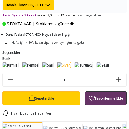
332,60 TL
Havale Fiyatı:
ları
tand
ürek Testere
Baitcasting Olta Makinesi
Çıkrık Tekne Kamışı
Balıkçı Çantası
Peşin fiyatına 3 taksit
ya da 39,00 TL x 12 taksitle!
Taksit Seçenekleri
en
iti
Makine Yağı
Göl Kamışı
Balık Malzemeleri Çantası
STOKTA VAR | Stoklarımız günceldir.
okası
ası
Daha Fazla VICTORINOX Meyve Sebze Bıçağı
Kepçe Livar Pinter
Hafta içi 14:30'a kadar sipariş ver, aynı gün kargoda!
ari
eri
Mücadele Kemeri
Seçenekler
Renk
 / Yedek Parça
Balık Kovası
Sepete Ekle
Fiyatı Düşünce Haber Ver