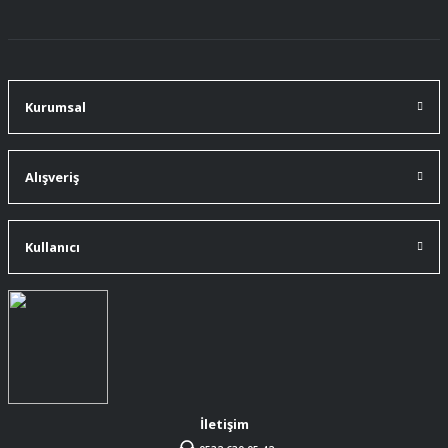
91 mm çakımın kürdanı ile bire bir
değiştirdim.
A... Ç... | 11/07/2026
Kurumsal
91 mm çakıma tam oldu.
A... Ç... | 11/07/2026
Alışveriş
ürüne gelince swiss knife tam oturdu ve
kullandığımda da işlevini yerine getir.
Kullanıcı
A... Ç... | 11/07/2026
Memnumum
K... N... | 09/07/2026
Gayet profesyonel bir ekip
Furkan Kaşıkyapan | 25/05/2026
İletişim