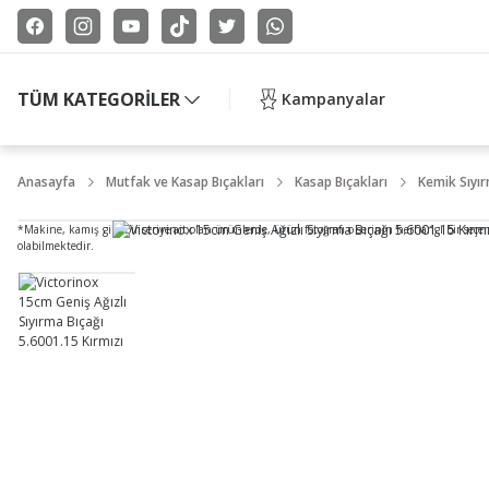
TÜM KATEGORİLER
Kampanyalar
Anasayfa
Mutfak ve Kasap Bıçakları
Kasap Bıçakları
Kemik Sıyır
*Makine, kamış gibi bir seriye ait olan ürünlerde, ürün fotoğrafı o serinin herhangi bir seçe
olabilmektedir.