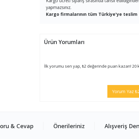
Kargo ücreti sipariş sırasında tahsil edildiğind
yapmazsınız.
Kargo firmalarının tüm Türkiye'ye teslim 
Ürün Yorumları
İlk yorumu sen yap, ₺2 değerinde puan kazan! 20 
Yorum Yaz ₺
oru & Cevap
Önerileriniz
Alışveriş De