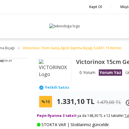
Kayıt Ol
Müşt
ma Bıçağı
Victorinox 15cm Geniş Ağızlı Sıyırma Bıçağı 5.6001.15 Kırmızı
Victorinox 15cm Gen
neğine ait
0 Yorum
Yorum Yaz
Ü
Yetkili Satıcı
1.331,10 TL
%10
1.479,00 TL
Peşin fiyatına 3 taksit
ya da 148,30 TL x 12 taksitle!
Ta
STOKTA VAR | Stoklarımız günceldir.