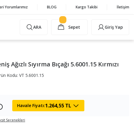
eri Yorumlarımız
BLOG
Kargo Takibi
İletişim
ARA
Sepet
Giriş Yap
iş Ağızlı Sıyırma Bıçağı 5.6001.15 Kırmızı
rün Kodu: VT 5.6001.15
1.264,55 TL
Havale Fiyatı:
ksit Seçenekleri