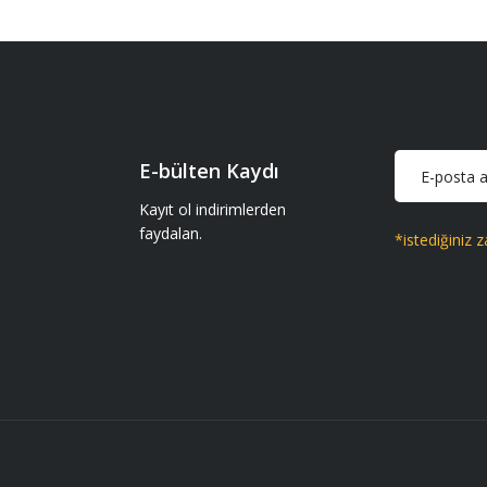
Ürün hakkında henüz soru sorulmamış.
iparişler geliyor gönül rahatlığıyla
Soru Sor
E-bülten Kaydı
iparişler geliyor gönül rahatlığıyla
Kayıt ol indirimlerden
faydalan.
*istediğiniz z
Gönder
 getir.