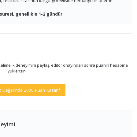
en, teslimat sırasında kargo görevlisine herhangi bir ödeme
süresi, genellikle 1-2 gündür
kelimelik deneyimini paylaş, editör onayından sonra puanın hesabına
yüklensin.
2 Değerinde 2000 Puan Kazan*
neyimi