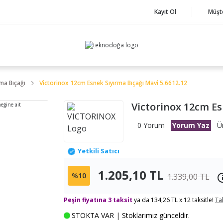
Kayıt Ol
Müşt
ma Bıçağı
Victorinox 12cm Esnek Sıyırma Bıçağı Mavi 5.6612.12
Victorinox 12cm Es
neğine ait
0 Yorum
Yorum Yaz
Ü
Yetkili Satıcı
1.205,10 TL
%10
1.339,00 TL
Peşin fiyatına 3 taksit
ya da 134,26 TL x 12 taksitle!
Ta
STOKTA VAR | Stoklarımız günceldir.