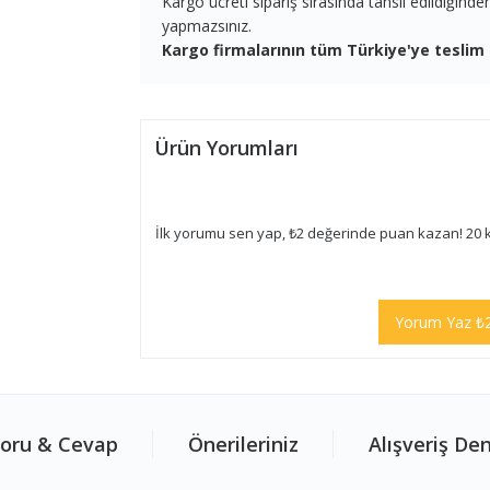
Kargo ücreti sipariş sırasında tahsil edildiğind
yapmazsınız.
Kargo firmalarının tüm Türkiye'ye teslim 
Ürün Yorumları
İlk yorumu sen yap, ₺2 değerinde puan kazan! 20 
Yorum Yaz ₺
oru & Cevap
Önerileriniz
Alışveriş De