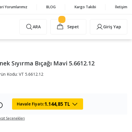
eri Yorumlarımız
BLOG
Kargo Takibi
İletişim
ARA
Sepet
Giriş Yap
nek Sıyırma Bıçağı Mavi 5.6612.12
rün Kodu: VT 5.6612.12
1.144,85 TL
Havale Fiyatı:
ksit Seçenekleri