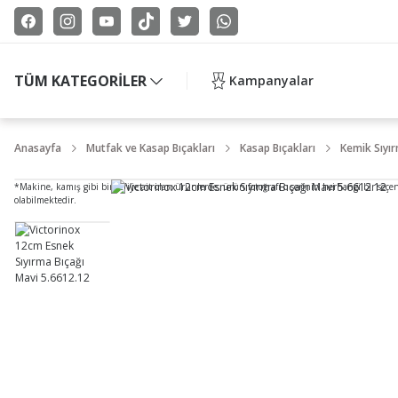
TÜM KATEGORİLER
Kampanyalar
Anasayfa
Mutfak ve Kasap Bıçakları
Kasap Bıçakları
Kemik Sıyır
*Makine, kamış gibi bir seriye ait olan ürünlerde, ürün fotoğrafı o serinin herhangi bir seçe
olabilmektedir.