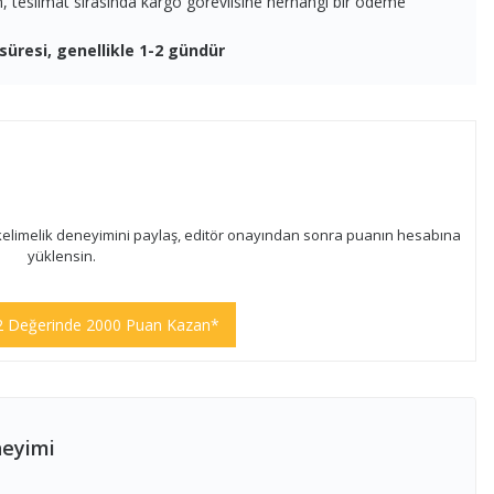
en, teslimat sırasında kargo görevlisine herhangi bir ödeme
süresi, genellikle 1-2 gündür
kelimelik deneyimini paylaş, editör onayından sonra puanın hesabına
yüklensin.
2 Değerinde 2000 Puan Kazan*
neyimi