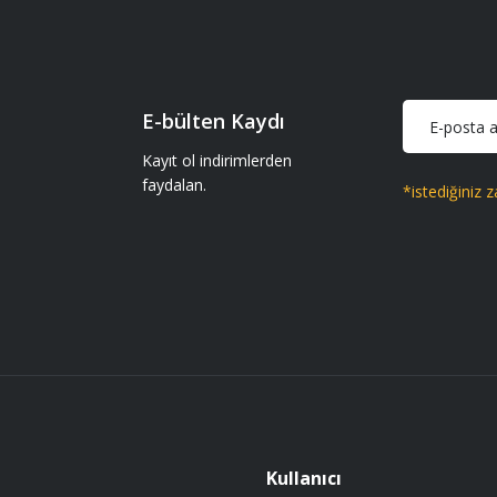
iparişler geliyor gönül rahatlığıyla
Soru Sor
E-bülten Kaydı
iparişler geliyor gönül rahatlığıyla
Kayıt ol indirimlerden
faydalan.
*istediğiniz z
Gönder
 getir.
Kullanıcı