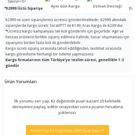
Aynı Gün Kargo
Uzman Desteği
*₺2999 Üstü Siparişe
Dis
₺2999 ve üzeri siparişleriniz ücretsiz gönderilmektedir. ₺2999 altındaki
siparişlerde kargo ücreti; Sürat/PTT ile ₺149, Aras Kargo ile ₺239'dur.
*
Ücretsiz kargo kampanyası tek koli gönderimi için geçerlidir. Ağır ve
hassas ürünlerin birlikte sipariş edilmesi halinde, hasar oluşmaması için
siparişiniz birden fazla koli ile gönderilebilir.
Kargo ücreti sipariş sırasında tahsil edildiğinden, teslimat sırasında
kargo görevlisine herhangi bir ödeme yapmazsınız.
Kargo firmalarının tüm Türkiye'ye teslim süresi, genellikle 1-2
gündür
Ürün Yorumları
İlk yorumu sen yap, ₺2 değerinde puan kazan! 20 kelimelik
deneyimini paylaş, editör onayından sonra puanın hesabına
yüklensin.
Yorum Yaz ₺2 Değerinde 2000 Puan Kazan*