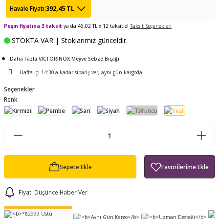
392,45 TL
Havale Fiyatı:
ları
tand
ürek Testere
Baitcasting Olta Makinesi
Çıkrık Tekne Kamışı
Balıkçı Çantası
Peşin fiyatına 3 taksit
ya da 46,02 TL x 12 taksitle!
Taksit Seçenekleri
en
iti
Makine Yağı
Göl Kamışı
Balık Malzemeleri Çantası
STOKTA VAR | Stoklarımız günceldir.
okası
ası
Daha Fazla VICTORINOX Meyve Sebze Bıçağı
Kepçe Livar Pinter
Hafta içi 14:30'a kadar sipariş ver, aynı gün kargoda!
ari
eri
Mücadele Kemeri
Seçenekler
Renk
 / Yedek Parça
Balık Kovası
Sepete Ekle
Fiyatı Düşünce Haber Ver