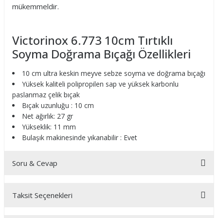
mükemmeldir.
Victorinox 6.773 10cm Tırtıklı
Soyma Doğrama Bıçağı Özellikleri
10 cm ultra keskin meyve sebze soyma ve doğrama bıçağı
Yüksek kaliteli polipropilen sap ve yüksek karbonlu
paslanmaz çelik bıçak
Bıçak uzunluğu : 10 cm
Net ağırlık: 27 gr
Yükseklik: 11 mm
Bulaşık makinesinde yıkanabilir : Evet
Soru & Cevap
Taksit Seçenekleri
Ürün hakkında henüz soru sorulmamış.