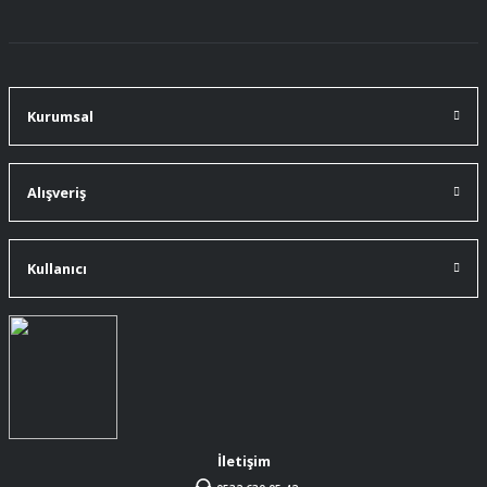
91 mm çakımın kürdanı ile bire bir
değiştirdim.
A... Ç... | 11/07/2026
Kurumsal
91 mm çakıma tam oldu.
A... Ç... | 11/07/2026
Alışveriş
ürüne gelince swiss knife tam oturdu ve
kullandığımda da işlevini yerine getir.
Kullanıcı
A... Ç... | 11/07/2026
Memnumum
K... N... | 09/07/2026
Gayet profesyonel bir ekip
Furkan Kaşıkyapan | 25/05/2026
İletişim