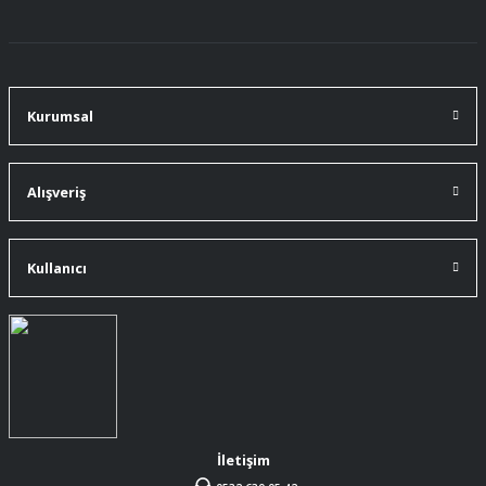
91 mm çakımın kürdanı ile bire bir
değiştirdim.
A... Ç... | 11/07/2026
Kurumsal
91 mm çakıma tam oldu.
A... Ç... | 11/07/2026
Alışveriş
ürüne gelince swiss knife tam oturdu ve
kullandığımda da işlevini yerine getir.
Kullanıcı
A... Ç... | 11/07/2026
Memnumum
K... N... | 09/07/2026
Gayet profesyonel bir ekip
Furkan Kaşıkyapan | 25/05/2026
İletişim