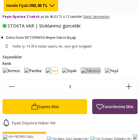
392,45 TL
Havale Fiyatı:
ları
tand
ürek Testere
Baitcasting Olta Makinesi
Çıkrık Tekne Kamışı
Balıkçı Çantası
Peşin fiyatına 3 taksit
ya da 46,02 TL x 12 taksitle!
Taksit Seçenekleri
en
iti
Makine Yağı
Göl Kamışı
Balık Malzemeleri Çantası
STOKTA VAR | Stoklarımız günceldir.
okası
ası
Daha Fazla VICTORINOX Meyve Sebze Bıçağı
Kepçe Livar Pinter
Hafta içi 14:30'a kadar sipariş ver, aynı gün kargoda!
ari
eri
Mücadele Kemeri
Seçenekler
Renk
 / Yedek Parça
Balık Kovası
Sepete Ekle
Fiyatı Düşünce Haber Ver