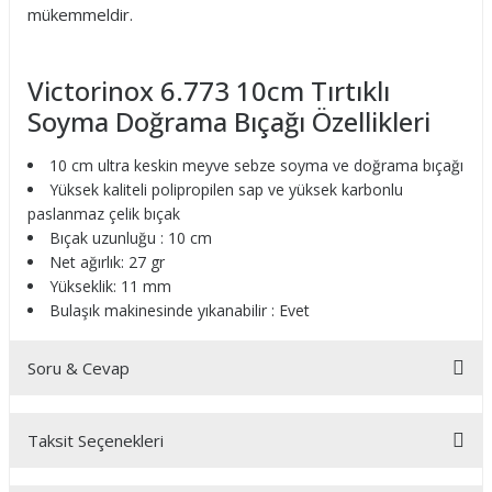
mükemmeldir.
Victorinox 6.773 10cm Tırtıklı
Soyma Doğrama Bıçağı Özellikleri
10 cm ultra keskin meyve sebze soyma ve doğrama bıçağı
Yüksek kaliteli polipropilen sap ve yüksek karbonlu
paslanmaz çelik bıçak
Bıçak uzunluğu : 10 cm
Net ağırlık: 27 gr
Yükseklik: 11 mm
Bulaşık makinesinde yıkanabilir : Evet
Soru & Cevap
Taksit Seçenekleri
Ürün hakkında henüz soru sorulmamış.