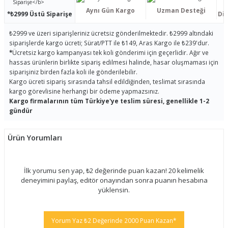
Aynı Gün Kargo
Uzman Desteği
*₺2999 Üstü Siparişe
Dis
₺2999 ve üzeri siparişleriniz ücretsiz gönderilmektedir. ₺2999 altındaki
siparişlerde kargo ücreti; Sürat/PTT ile ₺149, Aras Kargo ile ₺239'dur.
*
Ücretsiz kargo kampanyası tek koli gönderimi için geçerlidir. Ağır ve
hassas ürünlerin birlikte sipariş edilmesi halinde, hasar oluşmaması için
siparişiniz birden fazla koli ile gönderilebilir.
Kargo ücreti sipariş sırasında tahsil edildiğinden, teslimat sırasında
kargo görevlisine herhangi bir ödeme yapmazsınız.
Kargo firmalarının tüm Türkiye'ye teslim süresi, genellikle 1-2
gündür
Ürün Yorumları
İlk yorumu sen yap, ₺2 değerinde puan kazan! 20 kelimelik
deneyimini paylaş, editör onayından sonra puanın hesabına
yüklensin.
Yorum Yaz ₺2 Değerinde 2000 Puan Kazan*