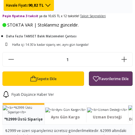
90,82 TL
Havale Fiyatı:
ları
tand
ürek Testere
Baitcasting Olta Makinesi
Çıkrık Tekne Kamışı
Balıkçı Çantası
Peşin fiyatına 3 taksit
ya da 10,65 TL x 12 taksitle!
Taksit Seçenekleri
en
iti
Makine Yağı
Göl Kamışı
Balık Malzemeleri Çantası
STOKTA VAR | Stoklarımız günceldir.
okası
ası
Daha Fazla TAMSET Balık Malzemeleri Çantası
Kepçe Livar Pinter
Hafta içi 14:30'a kadar sipariş ver, aynı gün kargoda!
ari
eri
Mücadele Kemeri
 / Yedek Parça
Balık Kovası
Sepete Ekle
Fiyatı Düşünce Haber Ver
Aynı Gün Kargo
Uzman Desteği
*₺2999 Üstü Siparişe
Dis
₺2999 ve üzeri siparişleriniz ücretsiz gönderilmektedir. ₺2999 altındaki