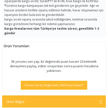
siparişlerde kargo ücreti; Sürat/PTT ile ₺149, Aras Kargo ile ₺239'dur.
*
Ücretsiz kargo kampanyası tek koli gönderimi için geçerlidir. Ağır ve
hassas ürünlerin birlikte sipariş edilmesi halinde, hasar oluşmaması için
siparişiniz birden fazla koli ile gönderilebilir.
Kargo ücreti sipariş sırasında tahsil edildiğinden, teslimat sırasında
kargo görevlisine herhangi bir ödeme yapmazsınız.
Kargo firmalarının tüm Türkiye'ye teslim süresi, genellikle 1-2
gündür
Ürün Yorumları
İlk yorumu sen yap, ₺2 değerinde puan kazan! 20 kelimelik
deneyimini paylaş, editör onayından sonra puanın hesabına
yüklensin.
Yorum Yaz ₺2 Değerinde 2000 Puan Kazan*
Ürün Bilgisi