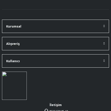
91 mm çakımın kürdanı ile bire bir
değiştirdim.
A... Ç... | 11/07/2026
Kurumsal
91 mm çakıma tam oldu.
A... Ç... | 11/07/2026
Alışveriş
ürüne gelince swiss knife tam oturdu ve
kullandığımda da işlevini yerine getir.
Kullanıcı
A... Ç... | 11/07/2026
Memnumum
K... N... | 09/07/2026
Gayet profesyonel bir ekip
Furkan Kaşıkyapan | 25/05/2026
İletişim