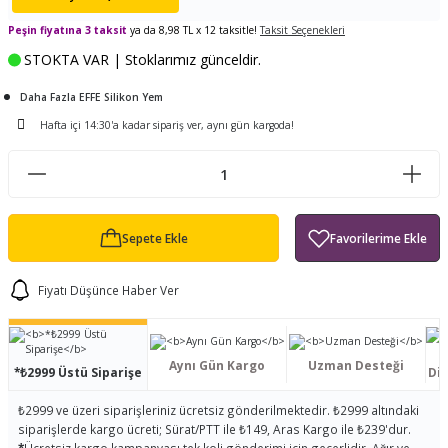
ları
tand
ürek Testere
Baitcasting Olta Makinesi
Çıkrık Tekne Kamışı
Balıkçı Çantası
Peşin fiyatına 3 taksit
ya da 8,98 TL x 12 taksitle!
Taksit Seçenekleri
STOKTA VAR | Stoklarımız günceldir.
en
iti
Makine Yağı
Göl Kamışı
Balık Malzemeleri Çantası
Daha Fazla EFFE Silikon Yem
okası
ası
Kepçe Livar Pinter
Hafta içi 14:30'a kadar sipariş ver, aynı gün kargoda!
ari
eri
Mücadele Kemeri
 / Yedek Parça
Balık Kovası
Sepete Ekle
Fiyatı Düşünce Haber Ver
Aynı Gün Kargo
Uzman Desteği
*₺2999 Üstü Siparişe
Dis
₺2999 ve üzeri siparişleriniz ücretsiz gönderilmektedir. ₺2999 altındaki
siparişlerde kargo ücreti; Sürat/PTT ile ₺149, Aras Kargo ile ₺239'dur.