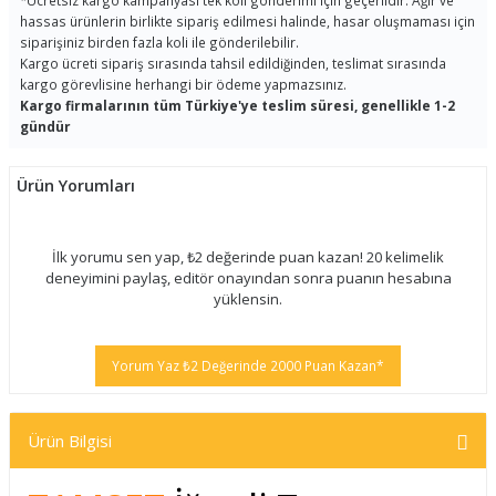
*
Ücretsiz kargo kampanyası tek koli gönderimi için geçerlidir. Ağır ve
hassas ürünlerin birlikte sipariş edilmesi halinde, hasar oluşmaması için
siparişiniz birden fazla koli ile gönderilebilir.
Kargo ücreti sipariş sırasında tahsil edildiğinden, teslimat sırasında
kargo görevlisine herhangi bir ödeme yapmazsınız.
Kargo firmalarının tüm Türkiye'ye teslim süresi, genellikle 1-2
gündür
Ürün Yorumları
İlk yorumu sen yap, ₺2 değerinde puan kazan! 20 kelimelik
deneyimini paylaş, editör onayından sonra puanın hesabına
yüklensin.
Yorum Yaz ₺2 Değerinde 2000 Puan Kazan*
Ürün Bilgisi