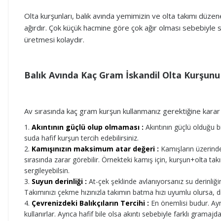
Olta kurşunları, balık avında yemimizin ve olta takımı düze
ağırdır. Çok küçük hacmine göre çok ağır olması sebebiyle sud
üretmesi kolaydır.
Balık Avında Kaç Gram İskandil Olta Kurşunu
Av sırasında kaç gram kurşun kullanmanız gerektiğine karar
Akıntının güçlü olup olmaması :
Akıntının güçlü olduğu bi
suda hafif kurşun tercih edebilirsiniz.
Kamışınızın maksimum atar değeri :
Kamışların üzerinde 
sırasında zarar görebilir. Örnekteki kamış için, kurşun+olta t
sergileyebilsin.
Suyun derinliği :
At-çek şeklinde avlanıyorsanız su derinliğin
Takımınızı çekme hızınızla takımın batma hızı uyumlu olursa,
Çevrenizdeki Balıkçıların Tercihi :
En önemlisi budur. Aynı
kullanırlar. Ayrıca hafif bile olsa akıntı sebebiyle farklı gramaj