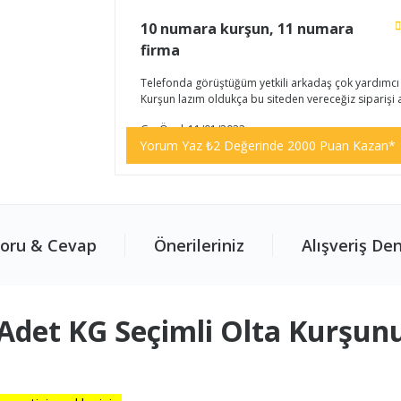
10 numara kurşun, 11 numara
firma
Telefonda görüştüğüm yetkili arkadaş çok yardımcı
Kurşun lazım oldukça bu siteden vereceğiz siparişi a
G... Ö... | 11/01/2023
Yorum Yaz ₺2 Değerinde 2000 Puan Kazan*
oru & Cevap
Önerileriniz
Alışveriş De
 Adet KG Seçimli Olta Kurşun