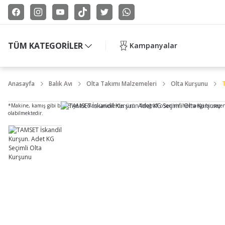
TÜM KATEGORİLER
Kampanyalar
Anasayfa
Balık Avı
Olta Takımı Malzemeleri
Olta Kurşunu
T
*Makine, kamış gibi bir seriye ait olan ürünlerde, ürün fotoğrafı o serinin herhangi bir seçe
olabilmektedir.