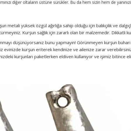
kımınızı diğer oltaların üstüne sürükler. Bu da hem sizin hem de yanınızd
un metali yüksek özgül ağırlığa sahip olduğu için balıkçılık ve dalgı
ürmeyiniz. Kurşun sağlık için zararlı olan bir malzemedir. Dikkatli ku
llanmayı düşünüyorsanız bunu yapmayın! Görünmeyen kurşun buharı ço
. Siz evinizde kurşun eriterek kendinize ve ailenize zarar verebilirsi
zdeki kurşunları paketlerken eldiven kullanıyor ve işimiz bitince el