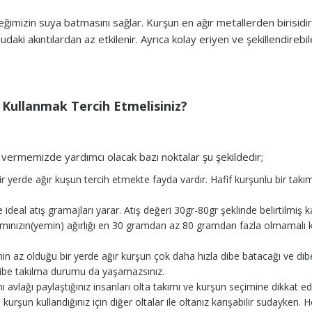
neğimizin suya batmasını sağlar. Kurşun en ağır metallerden birisid
aki akıntılardan az etkilenir. Ayrıca kolay eriyen ve şekillendirebil
 Kullanmak Tercih Etmelisiniz?
 vermemizde yardımcı olacak bazı noktalar şu şekildedir;
r yerde ağır kuşun tercih etmekte fayda vardır. Hafif kurşunlu bir takım
ideal atış gramajları yarar. Atış değeri 30gr-80gr şeklinde belirtilmiş
akımınızın(yemin) ağırlığı en 30 gramdan az 80 gramdan fazla olmamalı k
in az olduğu bir yerde ağır kurşun çok daha hızla dibe batacağı ve dibe t
 dibe takılma durumu da yaşamazsınız.
 avlağı paylaştığınız insanları olta takımı ve kurşun seçimine dikkat ed
da kurşun kullandığınız için diğer oltalar ile oltanız karışabilir sudayken