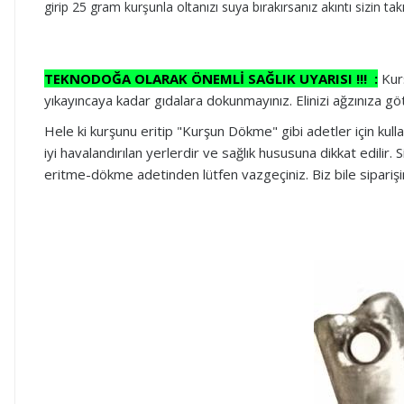
girip 25 gram kurşunla oltanızı suya bırakırsanız akıntı sizin ta
TEKNODOĞA OLARAK ÖNEMLİ SAĞLIK UYARISI !!! :
Kurş
yıkayıncaya kadar gıdalara dokunmayınız. Elinizi ağzınıza göt
Hele ki kurşunu eritip "Kurşun Dökme" gibi adetler için ku
iyi havalandırılan yerlerdir ve sağlık hususuna dikkat edilir
eritme-dökme adetinden lütfen vazgeçiniz. Biz bile siparişini