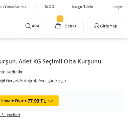
eri Yorumlarımız
BLOG
Kargo Takibi
İletişim
ARA
Sepet
Giriş Yap
urşun. Adet KG Seçimli Olta Kurşunu
rün Kodu: ikr
eğil Gerçek Fotoğraf, Aynı gün kargo
77,93 TL
Havale Fiyatı:
t Seçenekleri