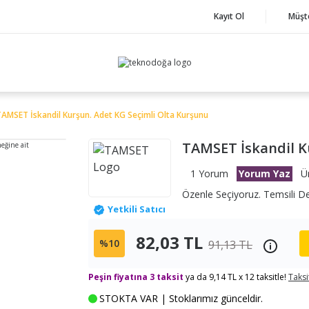
Kayıt Ol
Müşt
AMSET İskandil Kurşun. Adet KG Seçimli Olta Kurşunu
TAMSET İskandil K
neğine ait
1 Yorum
Yorum Yaz
Ü
Özenle Seçiyoruz. Temsili D
Yetkili Satıcı
82,03 TL
%10
91,13 TL
Peşin fiyatına 3 taksit
ya da 9,14 TL x 12 taksitle!
Taksi
STOKTA VAR | Stoklarımız günceldir.