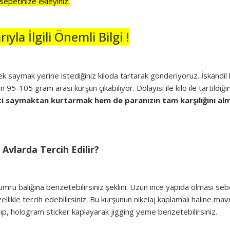
sepetinize ekleyiniz.
yla İlgili Önemli Bilgi !
tek saymak yerine istediğiniz kiloda tartarak gönderiyoruz. İskandil k
95-105 gram arası kurşun çıkabiliyor. Dolayısı ile kilo ile tartıldı
eti saymaktan kurtarmak hem de paranızın tam karşılığını alm
Avlarda Tercih Edilir?
kumru balığına benzetebilirsiniz şeklini. Uzun ince yapıda olması se
özellikle tercih edebilirsiniz. Bu kurşunun nikelaj kaplamalı haline ma
yıp, hologram sticker kaplayarak jigging yeme benzetebilirsiniz.