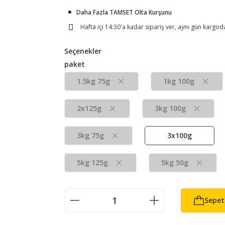
Daha Fazla TAMSET Olta Kurşunu
Hafta içi 14:30'a kadar sipariş ver, aynı gün kargod
Seçenekler
paket
1.5kg 75g
1kg 100g
2x125g
3kg 100g
3kg 75g
3x100g
5kg 125g
5kg 50g
Sepet