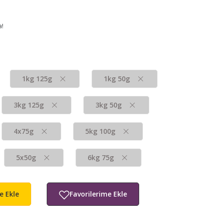
a!
1kg 125g
1kg 50g
3kg 125g
3kg 50g
4x75g
5kg 100g
5x50g
6kg 75g
e Ekle