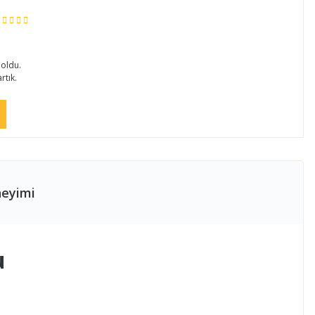
 oldu.
rtık.
neyimi
u