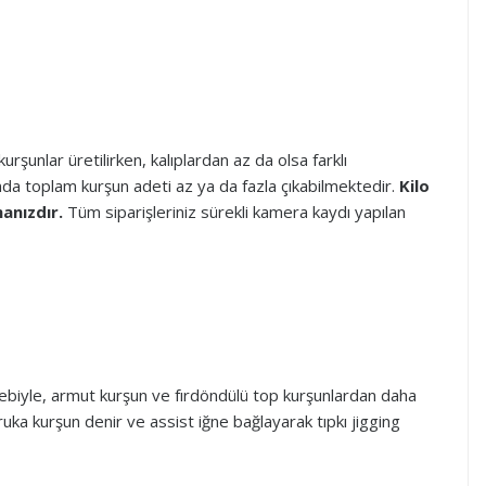
urşunlar üretilirken, kalıplardan az da olsa farklı
ğında toplam kurşun adeti az ya da fazla çıkabilmektedir.
Kilo
anızdır.
Tüm siparişleriniz sürekli kamera kaydı yapılan
bebiyle,
armut kurşun
ve
fırdöndülü top kurşunlardan
daha
vruka kurşun denir ve assist iğne bağlayarak tıpkı jigging