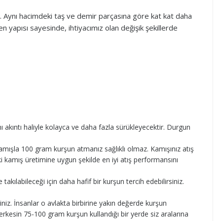
ir. Aynı hacimdeki taş ve demir parçasına göre kat kat daha
en yapısı sayesinde, ihtiyacımız olan değişik şekillerde
ı akıntı haliyle kolayca ve daha fazla sürükleyecektir. Durgun
 kamışla 100 gram kurşun atmanız sağlıklı olmaz. Kamışınız atış
i kamış üretimine uygun şekilde en iyi atış performansını
akılabileceği için daha hafif bir kurşun tercih edebilirsiniz.
iniz. İnsanlar o avlakta birbirine yakın değerde kurşun
. Herkesin 75-100 gram kurşun kullandığı bir yerde siz aralarına