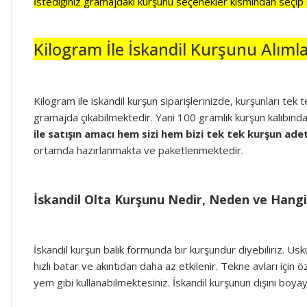
İstediğiniz gramajdaki kurşunu seçenekler kısmından seçip 
Kilogram İle İskandil Kurşunu Alımları
Kilogram ile iskandil kurşun siparişlerinizde, kurşunları tek 
gramajda çıkabilmektedir. Yani 100 gramlık kurşun kalıbından 
ile satışın amacı hem sizi hem bizi tek tek kurşun ad
ortamda hazırlanmakta ve paketlenmektedir.
İskandil Olta Kurşunu Nedir, Neden ve Hangi 
İskandil kurşun balık formunda bir kurşundur diyebiliriz. Us
hızlı batar ve akıntıdan daha az etkilenir. Tekne avları için 
yem gibi kullanabilmektesiniz. İskandil kurşunun dışını boya