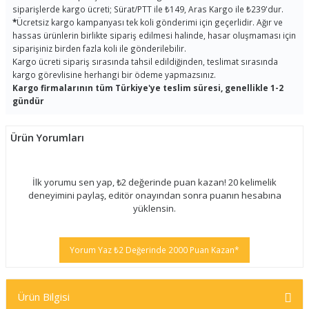
siparişlerde kargo ücreti; Sürat/PTT ile ₺149, Aras Kargo ile ₺239'dur.
*
Ücretsiz kargo kampanyası tek koli gönderimi için geçerlidir. Ağır ve
hassas ürünlerin birlikte sipariş edilmesi halinde, hasar oluşmaması için
siparişiniz birden fazla koli ile gönderilebilir.
Kargo ücreti sipariş sırasında tahsil edildiğinden, teslimat sırasında
kargo görevlisine herhangi bir ödeme yapmazsınız.
Kargo firmalarının tüm Türkiye'ye teslim süresi, genellikle 1-2
gündür
Ürün Yorumları
İlk yorumu sen yap, ₺2 değerinde puan kazan! 20 kelimelik
deneyimini paylaş, editör onayından sonra puanın hesabına
yüklensin.
Yorum Yaz ₺2 Değerinde 2000 Puan Kazan*
Ürün Bilgisi