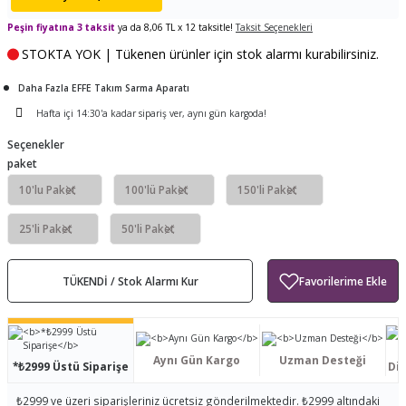
ları
tand
ürek Testere
Baitcasting Olta Makinesi
Çıkrık Tekne Kamışı
Balıkçı Çantası
Peşin fiyatına 3 taksit
ya da 8,06 TL x 12 taksitle!
Taksit Seçenekleri
STOKTA YOK | Tükenen ürünler için stok alarmı kurabilirsiniz.
en
iti
Makine Yağı
Göl Kamışı
Balık Malzemeleri Çantası
Daha Fazla EFFE Takım Sarma Aparatı
okası
ası
Kepçe Livar Pinter
Hafta içi 14:30'a kadar sipariş ver, aynı gün kargoda!
Seçenekler
ari
eri
Mücadele Kemeri
paket
10'lu Paket
100'lü Paket
150'li Paket
 / Yedek Parça
Balık Kovası
25'li Paket
50'li Paket
TÜKENDİ / Stok Alarmı Kur
Aynı Gün Kargo
Uzman Desteği
*₺2999 Üstü Siparişe
Dis
₺2999 ve üzeri siparişleriniz ücretsiz gönderilmektedir. ₺2999 altındaki