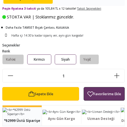
ları
tand
ürek Testere
Baitcasting Olta Makinesi
Çıkrık Tekne Kamışı
Balıkçı Çantası
Peşin fiyatına 3 taksit
ya da 105,84 TL x 12 taksitle!
Taksit Seçenekleri
STOKTA VAR | Stoklarımız günceldir.
en
iti
Makine Yağı
Göl Kamışı
Balık Malzemeleri Çantası
Daha Fazla TAMSET Bıçak Çantası, Kütüklük
okası
ası
Kepçe Livar Pinter
Hafta içi 14:30'a kadar sipariş ver, aynı gün kargoda!
Seçenekler
ari
eri
Mücadele Kemeri
Renk
Kahve
Kırmızı
Siyah
Yeşil
 / Yedek Parça
Balık Kovası
Sepete Ekle
Aynı Gün Kargo
Uzman Desteği
*₺2999 Üstü Siparişe
Dis