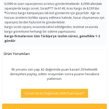
₺2999 ve üzeri siparişleriniz ücretsiz gönderilmektedir. ₺2999 altındaki
siparişlerde kargo ücreti; Sürat/PTT ile ₺149, Aras Kargo ile ₺239'dur.
*
Ücretsiz kargo kampanyası tek koli gönderimi için geçerlidir. Ağır ve
hassas ürünlerin birlikte sipariş edilmesi halinde, hasar oluşmaması için
siparişiniz birden fazla koli ile gönderilebilir.
Kargo ücreti sipariş sırasında tahsil edildiğinden, teslimat sırasında
kargo görevlisine herhangi bir ödeme yapmazsınız.
Kargo firmalarının tüm Türkiye'ye teslim süresi, genellikle 1-2
gündür
Ürün Yorumları
İlk yorumu sen yap, ₺2 değerinde puan kazan! 20 kelimelik
deneyimini paylaş, editör onayından sonra puanın hesabına
yüklensin.
Yorum Yaz ₺2 Değerinde 2000 Puan Kazan*