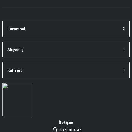
91 mm çakımın kürdanı ile bire bir
değiştirdim.
A... Ç... | 11/07/2026
Kurumsal
91 mm çakıma tam oldu.
A... Ç... | 11/07/2026
Alışveriş
ürüne gelince swiss knife tam oturdu ve
kullandığımda da işlevini yerine getir.
Kullanıcı
A... Ç... | 11/07/2026
Memnumum
K... N... | 09/07/2026
Gayet profesyonel bir ekip
Furkan Kaşıkyapan | 25/05/2026
İletişim
0532 630 05 42